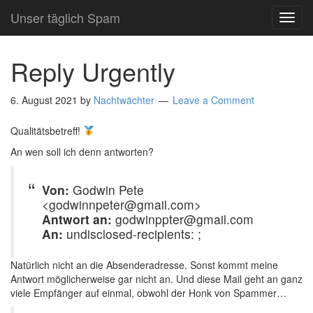
Unser täglich Spam
TOG
NAVI
Reply Urgently
6. August 2021
by
Nachtwächter
Leave a Comment
Qualitätsbetreff!
An wen soll ich denn antworten?
Von:
Godwin Pete
<godwinnpeter@gmail.com>
Antwort an:
godwinppter@gmail.com
An:
undisclosed-recipients: ;
Natürlich nicht an die Absenderadresse. Sonst kommt meine
Antwort möglicherweise gar nicht an. Und diese Mail geht an ganz
viele Empfänger auf einmal, obwohl der Honk von Spammer…