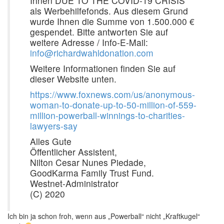
Ihnen DUE TO THE COVID-19 CRISIS
als Werbehilfefonds. Aus diesem Grund
wurde Ihnen die Summe von 1.500.000 €
gespendet. Bitte antworten Sie auf
weitere Adresse / Info-E-Mail:
info@richardwahldonation.com
Weitere Informationen finden Sie auf
dieser Website unten.
https://www.foxnews.com/us/anonymous-
woman-to-donate-up-to-50-million-of-559-
million-powerball-winnings-to-charities-
lawyers-say
Alles Gute
Öffentlicher Assistent,
Nilton Cesar Nunes Piedade,
GoodKarma Family Trust Fund.
Westnet-Administrator
(C) 2020
Ich bin ja schon froh, wenn aus „Powerball“ nicht „Kraftkugel“