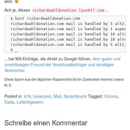
wird.
Ach ja, dieses
…
richardwahldonation (punkt) com
$ host richardwahldonation.com

richardwahldonation.com mail is handled by 5 alt2.as
richardwahldonation.com mail is handled by 1 aspmx.l
richardwahldonation.com mail is handled by 10 alt3.a
richardwahldonation.com mail is handled by 10 alt4.a
richardwahldonation.com mail is handled by 5 alt1.as
…hat MX-Einträge, die direkt zu Google führen,
dem guten und
zuverlässigen Freund der Vorschussbetrüger und sonstigen
Verbrecher
.
Diese Spam aus der täglichen Klapsmühle ist ein Zustecksel meines Lesers
M. S.
Posted in:
419
,
Leserpost
,
Mail
,
Sprachkrank
Tagged:
Corona
,
Dada
,
Lotteriegewinn
Schreibe einen Kommentar