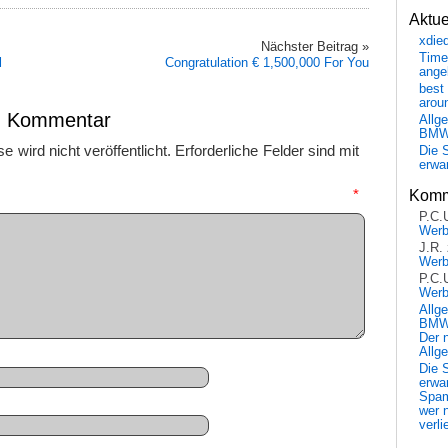
Aktu
xdie
Nächster Beitrag »
Time
l
Congratulation € 1,500,000 For You
ange
best 
arou
en Kommentar
Allg
BM
 wird nicht veröffentlicht.
Erforderliche Felder sind mit
Die 
erwar
mmentar
*
Komm
P.C.
Wer
J.R.
Wer
P.C.
Wer
Allg
BMW 
Der 
Allg
Die 
erwar
Spa
wer n
verli