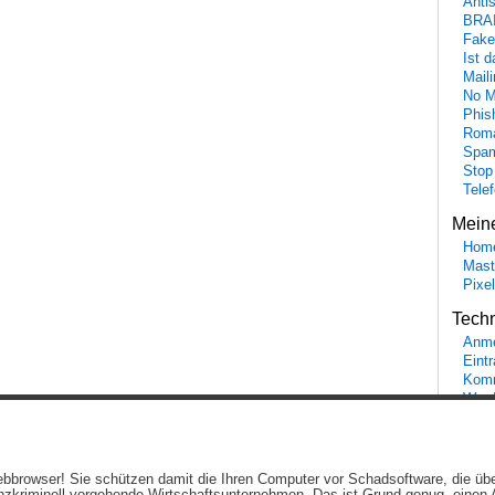
Anti
BRA
Fake
Ist 
Maili
No M
Phis
Roma
Spa
Stop
Tele
Mein
Hom
Mast
Pixe
Tech
Anme
Eint
Komm
Word
Ein genussvolles Blog von
Elias Schwerdtfeger
(
Lizenz
,
Datenschutzerklärun
 Webbrowser! Sie schützen damit die Ihren Computer vor Schadsoftware, die üb
Beiträge (RSS)
und
Kommentare (RSS)
.