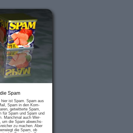
 die Spam
s hier ist Spam. Spam aus
Mail, Spam in den Kom­
aren, ge­twit­ter­te Spam,
 für Spam und Spam und
. Manch­mal auch Wer­
, um die Spam ab­wechs­
­reich­er zu mach­en. Aber
ber­wiegt die Spam, ob