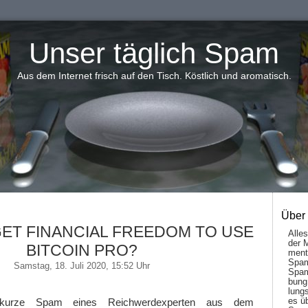
Unser täglich Spam
Aus dem Internet frisch auf den Tisch. Köstlich und aromatisch.
Über
GET FINANCIAL FREEDOM TO USE
Alle
der 
BITCOIN PRO?
men­t
Spam
Samstag, 18. Juli 2020, 15:52 Uhr
Spam
bung
lungs
es ü
h kurze Spam eines Reichwerdexperten aus dem