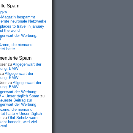
elle Spam
qgka
-Magazin bespammt
lernte neuronale Netzwerke
places to travel in january
nd the world
egenwart der Werbung:
W
Szene, die niemand
tet hatte
entierte Spam
User
zu
Allgegenwart der
bung: BMW
zu
Allgegenwart der
bung: BMW
User
zu
Allgegenwart der
bung: BMW
egenwart der Werbung:
« Unser täglich Spam
zu
neueste Beitrag zur
egenwart der Werbung
Szene, die niemand
tet hatte « Unser täglich
m
zu
Olaf Scholz warnt –
icht handelt, wird viel
eren!