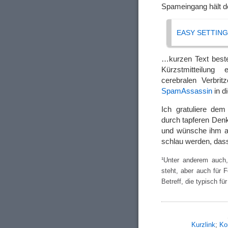
Spameingang hält d
EASY SETTIN
…kurzen Text beste
Kürzstmitteilung 
cerebralen Verbrit
SpamAssassin
in d
Ich gratuliere de
durch tapferen Den
und wünsche ihm a
schlau werden, dass
¹Unter anderem auch,
steht, aber auch für 
Betreff, die typisch f
Kurzlink
;
Ko