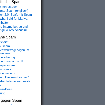
itliche Spam
bitten us.com
erste Spam (englisch)
fick 2.0: Spaß mit Spam
 what i did for Mariya
baiter
, Internetbetrug und
tige WWW Abzocke
ahe Spam
speist
auseam
eswehrfragebogen im
fkasten?
uterbetrug
geht so gar nicht!
nzparasiten
nnspiele
belmatsch
mein Passwort sicher?
ber Internetkriminalität
s
aner-Board
bung
s gegen Spam