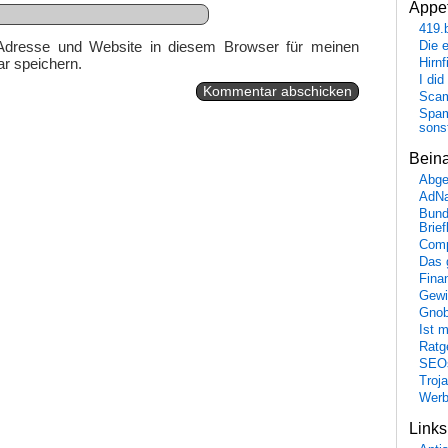
Appet
419.
Adresse und Website in diesem Browser für meinen
Die 
r speichern.
Hirn
I did
Scam
Spam
sons
Bein
Abge
AdN
Bund
Brie
Comp
Das 
Fina
Gewi
Gnob
Ist 
Ratge
SEO
Troj
Wer
Link