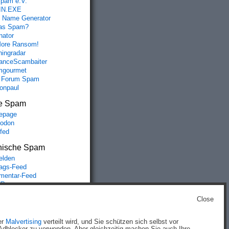
spam e.V.
IN.EXE
 Name Generator
das Spam?
nator
ore Ransom!
hingradar
nceScambaiter
mgourmet
 Forum Spam
fonpaul
e Spam
epage
odon
lfed
nische Spam
lden
rags-Feed
entar-Feed
Press.org
Close
g
)
er
Malvertising
verteilt wird, und Sie schützen sich selbst vor