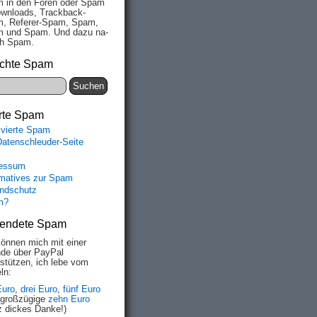
 in den Fo­ren oder Spam
wn­loads, Track­back-
, Re­fe­rer-Spam, Spam,
 und Spam. Und da­zu na­
ich Spam.
chte Spam
rte Spam
ivierte Spam
Datenschleuder-Seite
essum
rmatives zur Spam
ndschutz
m?
endete Spam
können mich mit einer
de über PayPal
rstützen, ich lebe vom
ln:
Euro
,
drei Euro
,
fünf Euro
 großzügige
zehn Euro
z dickes Danke!)