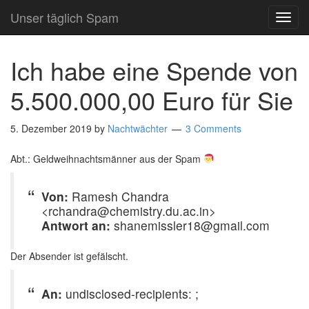
Unser täglich Spam
TOG
NAVI
Ich habe eine Spende von
5.500.000,00 Euro für Sie
5. Dezember 2019
by
Nachtwächter
3 Comments
Abt.: Geldweihnachtsmänner aus der Spam
Von:
Ramesh Chandra
<rchandra@chemistry.du.ac.in>
Antwort an:
shanemissler18@gmail.com
Der Absender ist gefälscht.
An:
undisclosed-recipients: ;