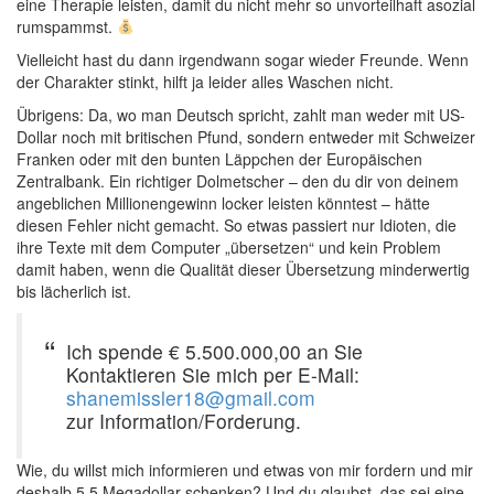
eine Therapie leisten, damit du nicht mehr so unvorteilhaft asozial
rumspammst.
Vielleicht hast du dann irgendwann sogar wieder Freunde. Wenn
der Charakter stinkt, hilft ja leider alles Waschen nicht.
Übrigens: Da, wo man Deutsch spricht, zahlt man weder mit US-
Dollar noch mit britischen Pfund, sondern entweder mit Schweizer
Franken oder mit den bunten Läppchen der Europäischen
Zentralbank. Ein richtiger Dolmetscher – den du dir von deinem
angeblichen Millionengewinn locker leisten könntest – hätte
diesen Fehler nicht gemacht. So etwas passiert nur Idioten, die
ihre Texte mit dem Computer „übersetzen“ und kein Problem
damit haben, wenn die Qualität dieser Übersetzung minderwertig
bis lächerlich ist.
Ich spende € 5.500.000,00 an Sie
Kontaktieren Sie mich per E-Mail:
shanemissler18@gmail.com
zur Information/Forderung.
Wie, du willst mich informieren und etwas von mir fordern und mir
deshalb 5,5 Megadollar schenken? Und du glaubst, das sei eine