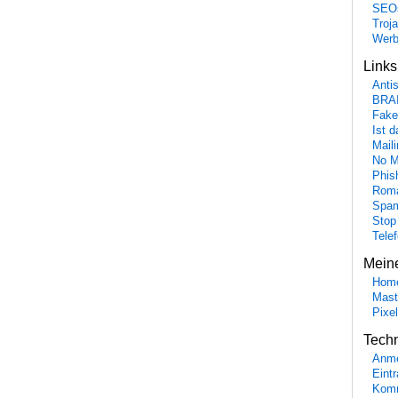
SEO
Troj
Wer
Link
Anti
BRA
Fake
Ist 
Maili
No M
Phis
Roma
Spa
Stop
Tele
Mein
Hom
Mast
Pixe
Tech
Anme
Eint
Komm