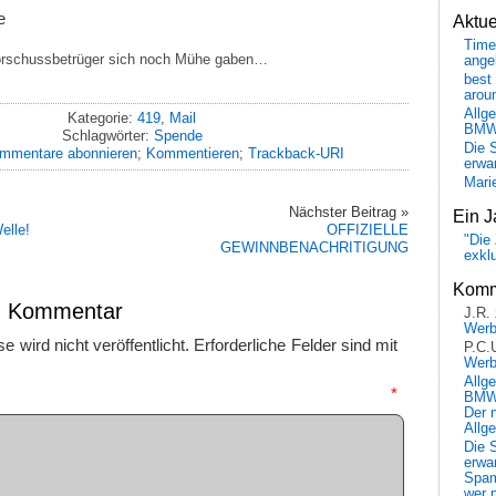
e
Aktu
Time
Vorschussbetrüger sich noch Mühe gaben…
ange
best 
arou
Allg
Kategorie:
419
,
Mail
BM
Schlagwörter:
Spende
Die 
mmentare abonnieren
;
Kommentieren
;
Trackback-URI
erwar
Mari
Nächster Beitrag »
Ein J
elle!
OFFIZIELLE
"Die 
GEWINNBENACHRITIGUNG
exkl
Komm
en Kommentar
J.R.
Wer
 wird nicht veröffentlicht.
Erforderliche Felder sind mit
P.C.
Wer
Allg
mmentar
*
BMW 
Der 
Allg
Die 
erwar
Spa
wer n