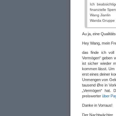
Ich beabsichtig
finanzielle Spe
Wang Jianlin
Wanda Gruppe
Au ja, eine Qualitä
Hey Wang, mein Fr
das finde ich vol
Vermögen“ geben wi
ist sicher wieder 
kommen lässt. Um m
erst eines deiner k
Unmengen von Geld 
tausend Øre in Vorl
„Vermögen“ hat. D
preiswerter
über Pa
Danke in Vorraus!
Der Nachtwächter