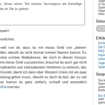
Spam
e, Ihnen einen Teil meines Vermögens als freiwillige
in Do
Spam
nde an Sie zu geben.
Spam
tür­l
Gesu
tsspam!
Erklä
eundchen,
Arch
Die 
l nett von dir, dass du mir etwas Geld von „deinem
FAQ
llst, obwohl du nicht einmal meinen Namen kennst. Es
Impr
meine schöne Mailadresse, die mich in diesen Genuss
Info
ir etwas Geld zuzustecken, brauchst du auch gar nicht
Juge
omplizierten und zeitraubenden Verfahren zu nehmen, das
Spa
kostet, damit ich dann über Western Union mit ein paar
Gesp
eistung gehen muss, obwohl es doch du bist, der so viel
Sie 
as kannst du ganz einfach, schnell und wesentlich
Spen
yPal
machen.
unte
Bette
Ein 
oder
(gan