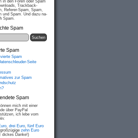
 in den Fo­ren oder Spam
wn­loads, Track­back-
, Re­fe­rer-Spam, Spam,
 und Spam. Und da­zu na­
ich Spam.
chte Spam
rte Spam
ivierte Spam
Datenschleuder-Seite
essum
rmatives zur Spam
ndschutz
m?
endete Spam
können mich mit einer
de über PayPal
rstützen, ich lebe vom
ln:
Euro
,
drei Euro
,
fünf Euro
 großzügige
zehn Euro
z dickes Danke!)