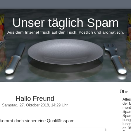
Unser täglich Spam
Aus dem Internet frisch auf den Tisch. Köstlich und aromatisch.
Über
Hallo Freund
Alle
der 
Samstag, 27. Oktober 2018, 14:29 Uhr
men­t
Spam
Spam
bung
Da kommt doch sicher eine Qualitätsspam…
lungs
es ü