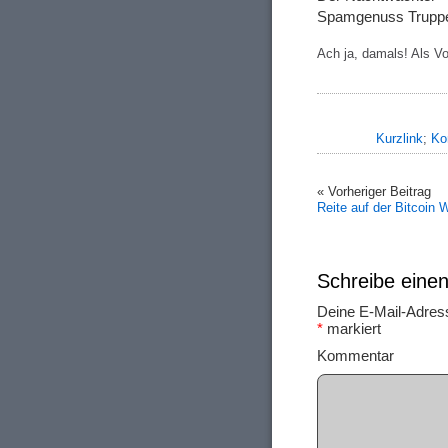
Spamgenuss Trupp
Ach ja, damals! Als 
Kurzlink
;
Ko
« Vorheriger Beitrag
Reite auf der Bitcoin W
Schreibe ein
Deine E-Mail-Adresse
*
markiert
Ko