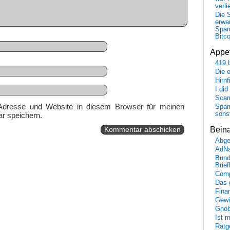
verli
Die 
erwar
Spa
Bitc
Appet
419.
Die 
Hirn
I did
Scam
Adresse und Website in diesem Browser für meinen
Spam
sons
r speichern.
Bein
Abge
AdN
Bund
Brie
Comp
Das 
Fina
Gewi
Gnob
Ist 
Ratge