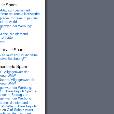
elle Spam
-Magazin bespammt
lernte neuronale Netzwerke
places to travel in january
nd the world
egenwart der Werbung:
W
Szene, die niemand
tet hatte
etta
ahr alte Spam
Zeit läuft ab! Hol dir deine
usive Belohnung!"".
entierte Spam
zu
Allgegenwart der
bung: BMW
User
zu
Allgegenwart der
bung: BMW
egenwart der Werbung:
« Unser täglich Spam
zu
neueste Beitrag zur
egenwart der Werbung
Szene, die niemand
tet hatte « Unser täglich
m
zu
Olaf Scholz warnt –
icht handelt, wird viel