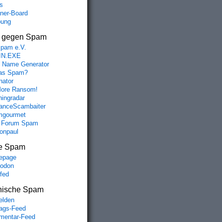
s
aner-Board
bung
s gegen Spam
spam e.V.
IN.EXE
 Name Generator
das Spam?
nator
ore Ransom!
hingradar
nceScambaiter
mgourmet
 Forum Spam
fonpaul
e Spam
epage
odon
lfed
nische Spam
lden
rags-Feed
entar-Feed