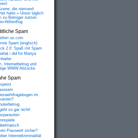
eren!
Szene, die niemand
tet hatte « Unser täglich
m
zu
Betrüger nutzen
oin-Höhenflug
itliche Spam
bitten us.com
erste Spam (englisch)
fick 2.0: Spaß mit Spam
 what i did for Mariya
baiter
, Internetbetrug und
tige WWW Abzocke
ahe Spam
speist
auseam
eswehrfragebogen im
fkasten?
uterbetrug
geht so gar nicht!
nzparasiten
nnspiele
belmatsch
mein Passwort sicher?
ber Internetkriminalität