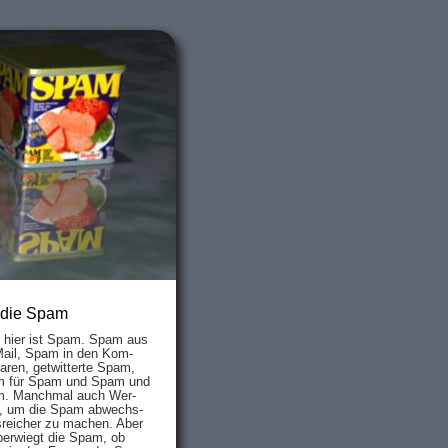
 die Spam
s hier ist Spam. Spam aus
Mail, Spam in den Kom­
aren, ge­twit­ter­te Spam,
 für Spam und Spam und
. Manch­mal auch Wer­
, um die Spam ab­wechs­
­reich­er zu mach­en. Aber
ber­wiegt die Spam, ob