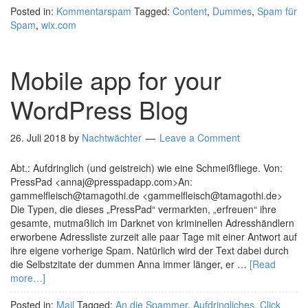
Posted in:
Kommentarspam
Tagged:
Content
,
Dummes
,
Spam für
Spam
,
wix.com
Mobile app for your
WordPress Blog
26. Juli 2018
by
Nachtwächter
Leave a Comment
Abt.: Aufdringlich (und geistreich) wie eine Schmeißfliege. Von:
PressPad <annaj@presspadapp.com>An:
gammelfleisch@tamagothi.de <gammelfleisch@tamagothi.de>
Die Typen, die dieses „PressPad“ vermarkten, „erfreuen“ ihre
gesamte, mutmaßlich im Darknet von kriminellen Adresshändlern
erworbene Adressliste zurzeit alle paar Tage mit einer Antwort auf
ihre eigene vorherige Spam. Natürlich wird der Text dabei durch
die Selbstzitate der dummen Anna immer länger, er …
[Read
more…]
Posted in:
Mail
Tagged:
An die Spammer
,
Aufdringliches
,
Click