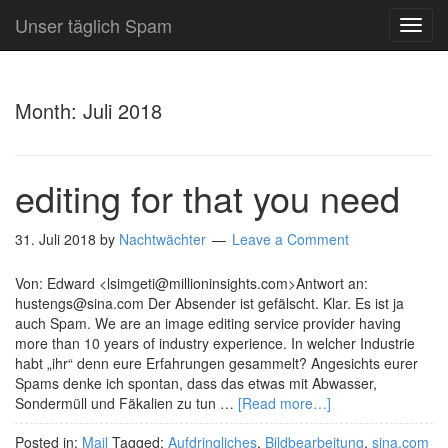
Unser täglich Spam
TOG
NAVI
Month:
Juli 2018
editing for that you need
31. Juli 2018
by
Nachtwächter
Leave a Comment
Von: Edward <lsimgeti@millioninsights.com>Antwort an:
hustengs@sina.com Der Absender ist gefälscht. Klar. Es ist ja
auch Spam. We are an image editing service provider having
more than 10 years of industry experience. In welcher Industrie
habt „ihr“ denn eure Erfahrungen gesammelt? Angesichts eurer
Spams denke ich spontan, dass das etwas mit Abwasser,
Sondermüll und Fäkalien zu tun …
[Read more…]
Posted in:
Mail
Tagged:
Aufdringliches
,
Bildbearbeitung
,
sina.com