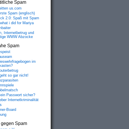
itliche Spam
bitten us.com
erste Spam (englisch)
fick 2.0: Spaß mit Spam
 what i did for Mariya
baiter
, Internetbetrug und
tige WWW Abzocke
ahe Spam
speist
auseam
eswehrfragebogen im
fkasten?
uterbetrug
geht so gar nicht!
nzparasiten
nnspiele
belmatsch
mein Passwort sicher?
ber Internetkriminalität
s
aner-Board
bung
s gegen Spam