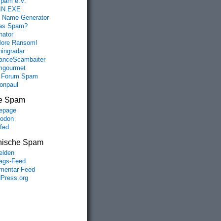
spam e.V.
IN.EXE
 Name Generator
das Spam?
nator
ore Ransom!
hingradar
nceScambaiter
mgourmet
 Forum Spam
fonpaul
e Spam
epage
odon
lfed
nische Spam
lden
rags-Feed
entar-Feed
Press.org