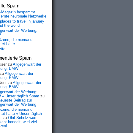
elle Spam
-Magazin bespammt
lernte neuronale Netzwerke
places to travel in january
nd the world
egenwart der Werbung:
W
Szene, die niemand
tet hatte
etta
entierte Spam
User
zu
Allgegenwart der
bung: BMW
zu
Allgegenwart der
bung: BMW
User
zu
Allgegenwart der
bung: BMW
egenwart der Werbung:
« Unser täglich Spam
zu
neueste Beitrag zur
egenwart der Werbung
Szene, die niemand
tet hatte « Unser täglich
m
zu
Olaf Scholz warnt –
icht handelt, wird viel
eren!