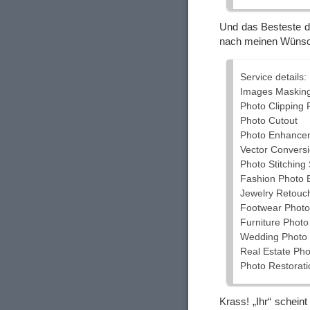
Und das Besteste da
nach meinen Wünsch
Service details:
Images Maskin
Photo Clipping 
Photo Cutout
Photo Enhance
Vector Convers
Photo Stitching
Fashion Photo E
Jewelry Retouc
Footwear Photo 
Furniture Photo
Wedding Photo 
Real Estate Pho
Photo Restorati
Krass! „Ihr“ schei