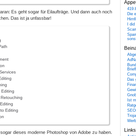
Appet
419.
ran: Es geht sogar für Eilaufträge. Und dann auch noch
Die 
en. Das ist ja unfassbar!
Hirn
I did
Scam
Spam
sons
g
Path
Bein
Abge
ment
AdN
Bund
ion
Brie
 Services
Comp
diting
Das 
hing
Fina
Gewi
Editing
Gnob
 Retouching
Ist 
Editing
Ratge
to Editing
SEO
Troj
on
Wer
Link
nt sogar dieses moderne Photoshop von Adobe zu haben.