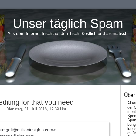
Unser täglich Spam
Aus dem Internet frisch auf den Tisch. Köstlich und aromatisch.
Über
editing for that you need
Alle
der 
Dienstag, 31. Juli 2018, 12:39 Uhr
men­t
Spam
Spam
bung
lungs
imgeti@millioninsights.com>
es ü