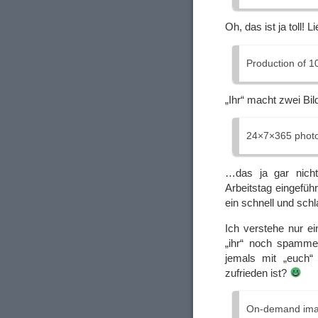
Oh, das ist ja toll! 
Production of 1
„Ihr“ macht zwei Bi
24×7×365 photo 
…das ja gar nicht
Arbeitstag eingeführ
ein schnell und schl
Ich verstehe nur e
„ihr“ noch spamme
jemals mit „euch“ 
zufrieden ist?
On-demand imag