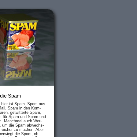
 die Spam
s hier ist Spam. Spam aus
Mail, Spam in den Kom­
aren, ge­twit­ter­te Spam,
 für Spam und Spam und
. Manch­mal auch Wer­
, um die Spam ab­wechs­
­reich­er zu mach­en. Aber
ber­wiegt die Spam, ob