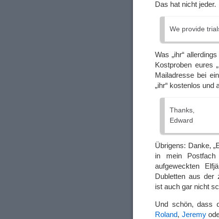
Das hat nicht jeder.
We provide trial
Was „ihr“ allerdings
Kostproben eures 
Mailadresse bei ei
„ihr“ kostenlos und
Thanks,
Edward
Übrigens: Danke, „E
in mein Postfach 
aufgeweckten Elfj
Dubletten aus der
ist auch gar nicht s
Und schön, dass d
Roland
,
Jeremy
od