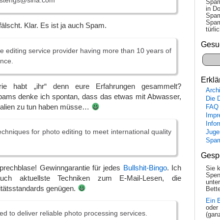
stengs@sina.com
Spam
in Do
Spam
Spam
älscht. Klar. Es ist ja auch Spam.
tür­l
Gesu
 editing service provider having more than 10 years of
ence.
Erklä
trie habt „ihr“ denn eure Erfahrungen gesammelt?
Arch
pams denke ich spontan, dass das etwas mit Abwasser,
Die 
kalien zu tun haben müsse…
FAQ
Impr
Info
chniques for photo editing to meet international quality
Juge
Spa
Gesp
Sprechblase! Gewinngarantie für jedes
Bullshit-Bingo
. Ich
Sie 
Spen
uch aktuellste Techniken zum E-Mail-Lesen, die
unte
litätsstandards genügen.
Bette
Ein 
oder
d to deliver reliable photo processing services.
(gan