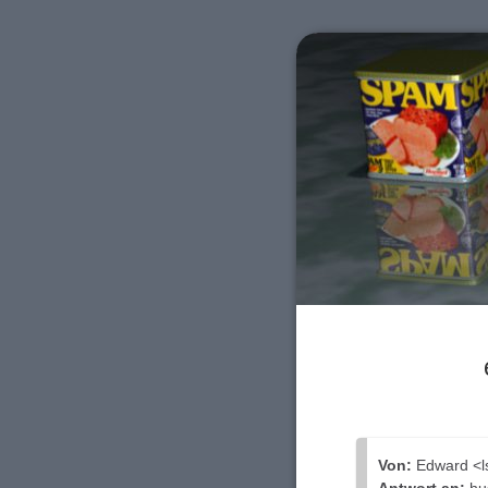
Von:
Edward <ls