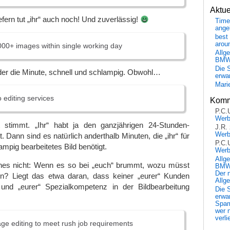
Aktu
Liefern tut „ihr“ auch noch! Und zuverlässig!
Time
ange
best 
arou
000+ images within single working day
Allg
BM
Die 
lder die Minute, schnell und schlampig. Obwohl…
erwar
Mari
editing services
Komm
P.C.
Wer
 stimmt. „Ihr“ habt ja den ganzjährigen 24-Stunden-
J.R.
Wer
t. Dann sind es natürlich anderthalb Minuten, die „ihr“ für
P.C.
ampig bearbeitetes Bild benötigt.
Wer
Allg
ines nicht: Wenn es so bei „euch“ brummt, wozu müsst
BMW 
Der 
n? Liegt das etwa daran, dass keiner „eurer“ Kunden
Allg
und „eurer“ Spezialkompetenz in der Bildbearbeitung
Die 
erwar
Spa
wer n
verli
e editing to meet rush job requirements