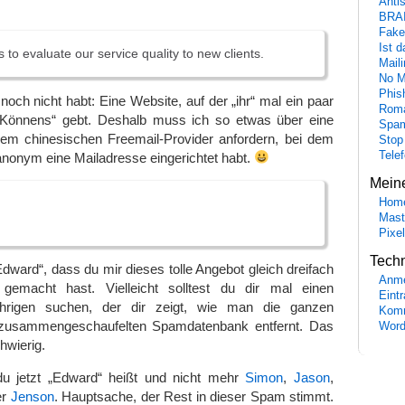
Anti
BRA
Fake
Ist 
s to evaluate our service quality to new clients.
Maili
No M
Phis
 noch nicht habt: Eine Website, auf der „ihr“ mal ein paar
Roma
„Könnens“ gebt. Deshalb muss ich so etwas über eine
Spa
nem chinesischen Freemail-Provider anfordern, bei dem
Stop
Tele
 anonym eine Mailadresse eingerichtet habt.
Mein
Hom
Mast
Pixe
Tech
dward“, dass du mir dieses tolle Angebot gleich dreifach
Anme
gemacht hast. Vielleicht solltest du dir mal einen
Eint
ährigen suchen, der dir zeigt, wie man die ganzen
Komm
 zusammengeschaufelten Spamdatenbank entfernt. Das
Word
chwierig.
u jetzt „Edward“ heißt und nicht mehr
Simon
,
Jason
,
er
Jenson
. Hauptsache, der Rest in dieser Spam stimmt.