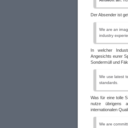
Antwort an:
hu
Der Absender ist gef
We are an image
industry experi
In welcher Indus
Angesichts eurer S
Sondermüll und Fä
We use latest te
standards.
Was für eine tolle 
nutze übrigens a
internationalen Qua
We are committe