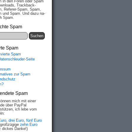
 in den Fo­ren oder Spam
wn­loads, Track­back-
, Re­fe­rer-Spam, Spam,
 und Spam. Und da­zu na­
ich Spam.
chte Spam
rte Spam
ivierte Spam
Datenschleuder-Seite
essum
rmatives zur Spam
ndschutz
m?
endete Spam
können mich mit einer
de über PayPal
rstützen, ich lebe vom
ln:
Euro
,
drei Euro
,
fünf Euro
 großzügige
zehn Euro
z dickes Danke!)