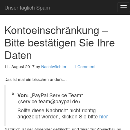
Unser täglich Spam
TO
NA
Kontoeinschränkung –
Bitte bestätigen Sie Ihre
Daten
11. August 2017
by
Nachtwächter
1 Comment
Das ist mal ein bisschen anders…
Von:
„PayPal Service Team“
<service.team@paypal.de>
Sollte diese Nachricht nicht richtig
angezeigt werden, klicken Sie bitte
hier
Natürlich ist der Absender gefälscht, und zwar zur Abwechslung