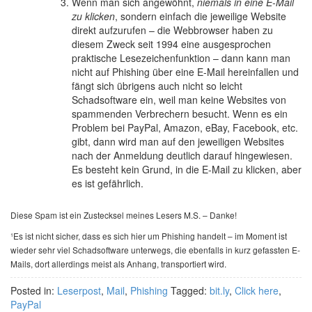
Wenn man sich angewöhnt,
niemals in eine E-Mail
zu klicken
, sondern einfach die jeweilige Website
direkt aufzurufen – die Webbrowser haben zu
diesem Zweck seit 1994 eine ausgesprochen
praktische Lesezeichenfunktion – dann kann man
nicht auf Phishing über eine E-Mail hereinfallen und
fängt sich übrigens auch nicht so leicht
Schadsoftware ein, weil man keine Websites von
spammenden Verbrechern besucht. Wenn es ein
Problem bei PayPal, Amazon, eBay, Facebook, etc.
gibt, dann wird man auf den jeweiligen Websites
nach der Anmeldung deutlich darauf hingewiesen.
Es besteht kein Grund, in die E-Mail zu klicken, aber
es ist gefährlich.
Diese Spam ist ein Zustecksel meines Lesers M.S. – Danke!
¹Es ist nicht sicher, dass es sich hier um Phishing handelt – im Moment ist
wieder sehr viel Schadsoftware unterwegs, die ebenfalls in kurz gefassten E-
Mails, dort allerdings meist als Anhang, transportiert wird.
Posted in:
Leserpost
,
Mail
,
Phishing
Tagged:
bit.ly
,
Click here
,
PayPal