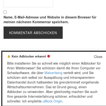
Name, E-Mail-Adresse und Website in diesem Browser für
meinen nächsten Kommentar speichern.
Kein Adblocker erkannt
Close
Copyright © 2026 Unser täglich Spam.
Bitte installieren Sie so schnell wie möglich einen Adblocker für
Mobile
WordPress Theme by themehall.com
ihren Webbrowser! Sie schützen damit die Ihren Computer vor
Schadsoftware, die über
Malvertising
verteilt wird, und Sie
schützen sich selbst vor Ausspähung und intransparentem
Datenhandel durch halbseiden bis grenzkriminell vorgehende
Wirtschaftsunternehmen. Das ist Grund genug, einen
Adblocker zu verwenden. Aber gleichzeitig machen Sie auch
Ihre gesamte Interneterfahrung schöner, erfreulicher und
schneller. Ich empfehle
uBlock Origin
.