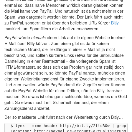
einmal so, dass naive Menschen wirklich daran glauben können,
die Mail käme von PayPal. Und natürlich ist da nicht mehr in der
Spam, was dargestellt werden könnte. Der Link führt auch nicht
zu PayPal, sondern er ist über den beliebten URL-Kürzer
Bitly
maskiert, um Spamfiltern die Arbeit zu erschweren.
PayPal würde
niemals
einen Link auf die eigene Website in einer
E-Mail über Bitly kürzen. Zum einen gibt es dafür keinen
technischen Grund, die Textlänge in einer E-Mail ist ja nicht
beschränkt, und sollten kürzere Links (etwa für die umbruchlose
Darstellung in einer Reintextmail – die vorliegende Spam ist
HTML-formatiert, so dass sich das Problem gar nicht stellt) doch
einmal gewünscht sein, so könnte PayPal nahezu mühelos einen
eigenen Weiterleitungsdienst für eigene Zwecke implementieren.
Und zum zweiten würde PayPal damit die Zugriffe seiner Kunden
auf die PayPal-Website für einen Dritten, nämlich Bitly, trackbar
machen. So etwas ist eine ganz schlechte Idee, wenn es um Geld
geht. So etwas macht mit Sicherheit niemand, der einen
Zahlungsdienst anbietet.
Der so maskierte Link führt nach der Weiterleitung durch Bitly…
$ lynx --mime-header http://bit.ly/2ftsROw | grep ^L
Location: http://paypal.de-account-aktualisierung.gd