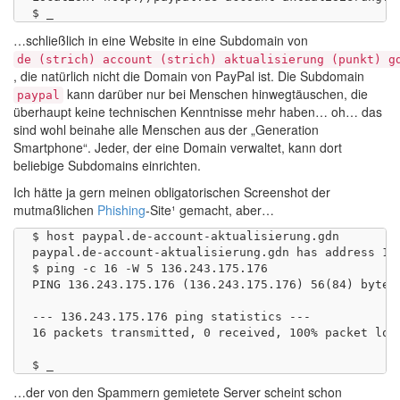
…schließlich in eine Website in eine Subdomain von
de (strich) account (strich) aktualisierung (punkt) g
, die natürlich nicht die Domain von PayPal ist. Die Subdomain
kann darüber nur bei Menschen hinwegtäuschen, die
paypal
überhaupt keine technischen Kenntnisse mehr haben… oh… das
sind wohl beinahe alle Menschen aus der „Generation
Smartphone“. Jeder, der eine Domain verwaltet, kann dort
beliebige Subdomains einrichten.
Ich hätte ja gern meinen obligatorischen Screenshot der
mutmaßlichen
Phishing
-Site¹ gemacht, aber…
$ host paypal.de-account-aktualisierung.gdn

paypal.de-account-aktualisierung.gdn has address 136
$ ping -c 16 -W 5 136.243.175.176

PING 136.243.175.176 (136.243.175.176) 56(84) bytes 
--- 136.243.175.176 ping statistics ---

16 packets transmitted, 0 received, 100% packet loss
…der von den Spammern gemietete Server scheint schon