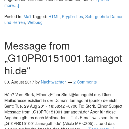
more…]
Posted in:
Mail
Tagged:
HTML
,
Kryptisches
,
Sehr geehrte Damen
und Herren
,
Webbug
Message from
„G10PR0151001.tamagot
hi.de“
30. August 2017
by
Nachtwächter
2 Comments
Häh? Von: Stork, Elinor <Elinor.Stork@tamagothi.de> Diese
Mailadresse existiert in der Domain tamagothi (punkt) de nicht.
Sent: Tue, 29 Aug 2017 18:58:42 +0700 To: Stork, Elinor Subject:
Message from „G10PR0151001.tamagothi.de“ Aber für diese
Angaben gibt es doch Mailheader… This E-mail was sent from
„G10PR0151001.tamagothi.de“ (Aficio MP C305). …und das