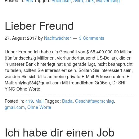
Posted in:
Ads
Tagged:
Adblocker
,
Avira
,
Link
,
Malvertising
Lieber Freund
27. August 2017
by
Nachtwächter
3 Comments
Lieber Freund Ich habe ein Geschäft von $ 65.400.000.00 Million
(fünfundsechzig Millionen, vierhunderttausend US-Dollar), die er
in unserer Bank hinterlegt hat und gerade lügt, nicht beansprucht
zu teilen, sollten Sie interessiert sein. Sollten Sie interessiert sein,
wenden Sie sich bitte an meine private E-Mail-Adresse unten: E-
Mail: shiying684@gmail.com Mit freundlichen Grüßen, Dr SHI
YING Ohne Worte.
Posted in:
419
,
Mail
Tagged:
Dada
,
Geschäftsvorschlag
,
gmail.com
,
Ohne Worte
Ich habe dir einen Job