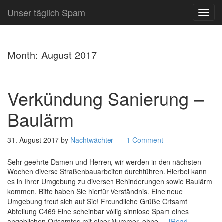
Unser täglich Spam
TOG
NAVI
Month:
August 2017
Verkündung Sanierung –
Baulärm
31. August 2017
by
Nachtwächter
1 Comment
Sehr geehrte Damen und Herren, wir werden in den nächsten
Wochen diverse Straßenbauarbeiten durchführen. Hierbei kann
es in Ihrer Umgebung zu diversen Behinderungen sowie Baulärm
kommen. Bitte haben Sie hierfür Verständnis. Eine neue
Umgebung freut sich auf Sie! Freundliche Grüße Ortsamt
Abteilung C469 Eine scheinbar völlig sinnlose Spam eines
angeblichen Ortsamtes mit einer Nummer, ohne …
[Read