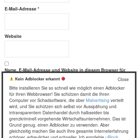
E-Mail-Adresse
*
Website
Name, E-Mail-Adresse und Website in diesem Browser für
meinen nächsten Kommentar speichern.
Kein Adblocker erkannt
Close
Bitte installieren Sie so schnell wie möglich einen Adblocker
für ihren Webbrowser! Sie schützen damit die Ihren
Computer vor Schadsoftware, die über
Malvertising
verteilt
wird, und Sie schützen sich selbst vor Ausspähung und
intransparentem Datenhandel durch halbseiden bis
grenzkriminell vorgehende Wirtschaftsunternehmen. Das ist
Grund genug, einen Adblocker zu verwenden. Aber
Copyright © 2026 Unser täglich Spam.
gleichzeitig machen Sie auch Ihre gesamte Interneterfahrung
Mobile
WordPress Theme by themehall.com
schöner, erfreulicher und schneller. Ich empfehle
uBlock