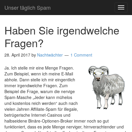
Unser täglich Spam
TOG
NAVI
Haben Sie irgendwelche
Fragen?
28. April 2017
by
Nachtwächter
1 Comment
Ja. Ich stelle mir eine Menge Fragen.
Zum Beispiel, wenn ich meine E-Mail
abhole. Dann stelle ich mir eingentlich
immer irgendwelche Fragen. Zum
Beispiel die Frage, warum die nervige
Spam-Masche „Jeder kann mühelos
und kostenlos reich werden“ auch nach
vielen Jahren Affiliate-Spam für illegale,
betrügerische Internet-Casinos und
halbseidene Binäre-Optionen-Broker immer noch so gut
funktioniert, dass es jede Menge nerviger, hirnverachtender und