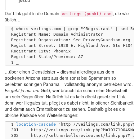
Der Link geht in die Domain
, die wie
veilings (punkt) com
üblich…
$ whois veilings.com | grep "^Registrant" | sed 5q

Registrant Name: Domain Administrator

Registrant Organization: See PrivacyGuardian.org

Registrant Street: 1928 E. Highland Ave. Ste F104 PM
Registrant City: Phoenix

Registrant State/Province: AZ

…über einen Dienstleister – diesmal allerdings aus dem
trockenen Arizona statt aus dem sonst bei Spammern so
beliebten sonnigen Panama – vollständig anonym betrieben wird.
Es geht ja nur um Geld
, wer braucht da schon eine Gewissheit
um sein Gegenüber. Natürlich ist es kein direkt gesetzter Link,
denn wer Illegales tut, pflegt es dabei nicht, in offener Sichtbarkeit
und damit auch Ermittelbarkeit zu stehen. Deshalb gibt es die
übliche Kaskade von Weiterleitungen:
$ 
location-cascade
 "http://veilings.com/link.php?M=1
301	http://veilings.com/link.php?M=10171004&N=1002&L=1119&F=H

302	http://keltnerbellsreview.net/link.php?M=10171004&N=1002&L=1119&F=H
