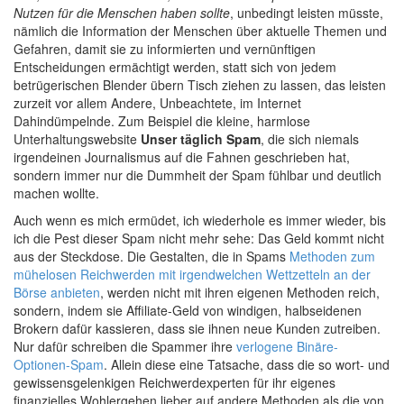
Nutzen für die Menschen haben sollte
, unbedingt leisten müsste,
nämlich die Information der Menschen über aktuelle Themen und
Gefahren, damit sie zu informierten und vernünftigen
Entscheidungen ermächtigt werden, statt sich von jedem
betrügerischen Blender übern Tisch ziehen zu lassen, das leisten
zurzeit vor allem Andere, Unbeachtete, im Internet
Dahindümpelnde. Zum Beispiel die kleine, harmlose
Unterhaltungswebsite
Unser täglich Spam
, die sich niemals
irgendeinen Journalismus auf die Fahnen geschrieben hat,
sondern immer nur die Dummheit der Spam fühlbar und deutlich
machen wollte.
Auch wenn es mich ermüdet, ich wiederhole es immer wieder, bis
ich die Pest dieser Spam nicht mehr sehe: Das Geld kommt nicht
aus der Steckdose. Die Gestalten, die in Spams
Methoden zum
mühelosen Reichwerden mit irgendwelchen Wettzetteln an der
Börse anbieten
, werden nicht mit ihren eigenen Methoden reich,
sondern, indem sie Affiliate-Geld von windigen, halbseidenen
Brokern dafür kassieren, dass sie ihnen neue Kunden zutreiben.
Nur dafür schreiben die Spammer ihre
verlogene Binäre-
Optionen-Spam
. Allein diese eine Tatsache, dass die so wort- und
gewissensgelenkigen Reichwerdexperten für ihr eigenes
finanzielles Wohlergehen lieber auf andere Methoden als die von