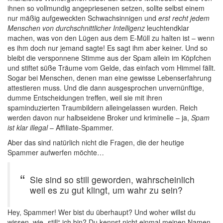
ihnen so vollmundig angepriesenen setzen, sollte selbst einem
nur mäßig aufgeweckten Schwachsinnigen und
erst recht jedem
Menschen von durchschnittlicher Intelligenz
leuchtendklar
machen, was von den Lügen aus dem E-Müll zu halten ist – wenn
es ihm doch nur jemand sagte! Es sagt ihm aber keiner. Und so
bleibt die versponnene Stimme aus der Spam allein im Köpfchen
und stiftet süße Träume vom Gelde, das einfach vom Himmel fällt.
Sogar bei Menschen, denen man eine gewisse Lebenserfahrung
attestieren muss. Und die dann ausgesprochen unvernünftige,
dumme Entscheidungen treffen, weil sie mit ihren
spaminduzierten Traumbildern alleingelassen wurden. Reich
werden davon nur halbseidene Broker und kriminelle – ja,
Spam
ist klar illegal
– Affiliate-Spammer.
Aber das sind natürlich nicht die Fragen, die der heutige
Spammer aufwerfen möchte…
Sie sind so still geworden, wahrscheinlich
weil es zu gut klingt, um wahr zu sein?
Hey, Spammer! Wer bist du überhaupt? Und woher willst du
wissen, wie „still“ ich bin? Du kennst nicht einmal meinen Namen.