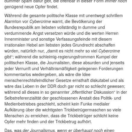
dummer Spam dafür gibt, die offenbar in dieser Form
immer noch
genügend neue Opfer findet.
Während die gesamte politische Klasse mit unentwegt schrillem
Alarmton vor
Cybercrime
warnt, die Bevölkerung der
Bundesrepublik am liebsten vollständig in dumme und
verdummende Angst versetzen würde und die werten Herren
Innenminister und sonstige Verfassungsfeinde mit diesem
irrationalen Hebel am liebsten jedes Grundrecht abschaffen
würden, natürlich nur, „damit es nicht mehr so viel
Cybercrime
gibt“; während die schleimig-regierungsfrommen Kumpel der
politischen Klasse, die Journalisten, diese absurden und jenseits
jeder Vernunft und Verhältnismäßigkeit gelegenen Forderungen
kommentarlos wiedergeben, als wäre die Idee
menschenrechtsfeindlicher Gesetze ernsthaft diskutabel und als
wäre das Leben in der DDR doch gar nicht so schlecht gewesen;
während all dieses in so genannter „öffentlicher Diskussion“ in der
Selbstreferenzialität der geschlossenen Anstalt des Politik- und
Medienbetriebes geschieht, scheint kein Funke medialer
Aufklärung über die wichtigsten Trickbetrügermaschen so viele
Menschen zu erreichen, dass die Trickbetrüger schlicht keine
Opfer mehr finden und der Trickbetrug aufhört.
Das, was
der Journalismus, wenn er überhaupt noch einen