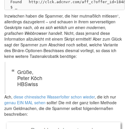
Found	http://clck.adcnvr.com/aff_c?offer_id=184&aff_id=1578&source=hb21

Inzwischen haben die Spammer, die hier mutmaßlich mitlesen¹,
allerdings dazugelernt – und schauen in ihrem serverseitigen
Geskripte nach,
ob es sich wirklich um einen modernen,
grafischen Webbrowser handelt
. Nicht, dass jemand diese
Information allzuleicht mit einem Skript ermittelt! Aber zum Glück
sagt der Spammer zum Abschied noch selbst, welche Variante
des Binäre-Optionen-Beschisses diesmal vorliegt, so dass ich
keine weitere Tastenakrobatik benötige:
Grüße,
Peter Köch
HBSwiss
Ach,
diese chinesische Wasserfolter schon wieder
, die ich nur
genau EIN MAL sehen
sollte! Die mit der ganz tollen Methode
zum Geldmachen, die die Spammer selbst folgendermaßen
beschreiben: