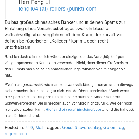
Herr Feng LI
fengli04 (at) rogers (punkt) com
Du bist großes chinesisches Bänker und in deinen Spams zur
Einleitung eines Vorschussbetruges zwar ein bisschen
weitschweifig, aber verglichen mit dem Kram, der zurzeit von
deinen betrügerischen „Kollegen“ kommt, doch recht
unterhaltsam.
¹Und ich dachte immer, ich wäre der einzige, der das Verb „hüpfen“ gern in
völlig unpassenden Kontexten verwendet. Nicht, dass dieser Großmeister
des Dumpfsinns sich seine sprachlichen Inspirationen von mir abgeholt
hat…
²Wer nicht
weiß, wie man so etwas vollständig anonym und halbwegs
genau
sicher machen kann, sollte gar nicht erst darüber nachdenken! Auch wenn
die Spams nicht so klingen: Das sind keine dummen Kinder, sondern
Schwerverbrecher. Die schrecken auch vor Mord nicht zurück. Wer dennoch
nicht widerstehen kann:
Hier sind ein paar Einsteigertipps
… und die halte
ich
nicht für hinreichend.
Posted in:
419
,
Mail
Tagged:
Geschäftsvorschlag
,
Guten Tag
,
rogers.com