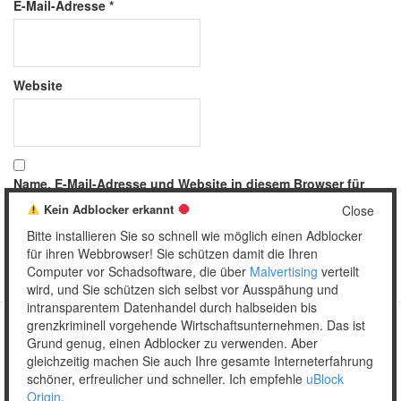
E-Mail-Adresse
*
Website
Name, E-Mail-Adresse und Website in diesem Browser für
meinen nächsten Kommentar speichern.
Kein Adblocker erkannt
Close
Bitte installieren Sie so schnell wie möglich einen Adblocker
für ihren Webbrowser! Sie schützen damit die Ihren
Computer vor Schadsoftware, die über
Malvertising
verteilt
wird, und Sie schützen sich selbst vor Ausspähung und
intransparentem Datenhandel durch halbseiden bis
grenzkriminell vorgehende Wirtschaftsunternehmen. Das ist
Grund genug, einen Adblocker zu verwenden. Aber
Copyright © 2026 Unser täglich Spam.
gleichzeitig machen Sie auch Ihre gesamte Interneterfahrung
Mobile
WordPress Theme by themehall.com
schöner, erfreulicher und schneller. Ich empfehle
uBlock
Origin
.