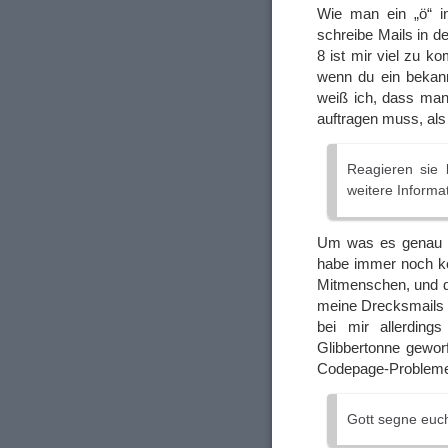
Wie man ein „ö“ in
schreibe Mails in d
8 ist mir viel zu ko
wenn du ein bekann
weiß ich, dass man
auftragen muss, als 
Reagieren sie b
weitere Informa
Um was es genau ge
habe immer noch kei
Mitmenschen, und da
meine Drecksmails 
bei mir allerding
Glibbertonne gewor
Codepage-Probleme
Gott segne euch