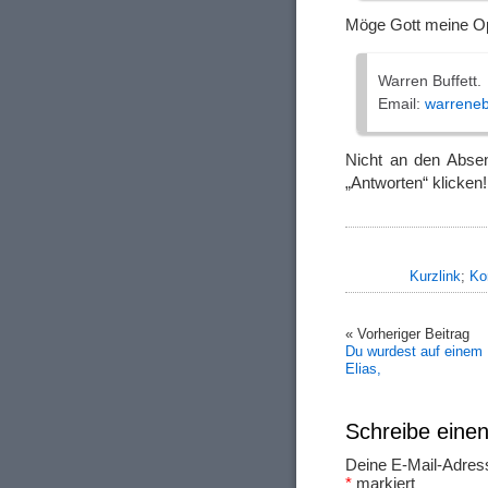
Möge Gott meine Op
Warren Buffett.
Email:
warreneb
Nicht an den Absen
„Antworten“ klicken
Kurzlink
;
Ko
« Vorheriger Beitrag
Du wurdest auf einem 
Elias,
Schreibe ein
Deine E-Mail-Adresse
*
markiert