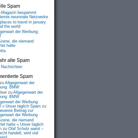
elle Spam
-Magazin bespammt
lernte neuronale Netzwerke
places to travel in january
nd the world
egenwart der Werbung:
W
Szene, die niemand
tet hatte
etta
ahr alte Spam
 Nachrichten
entierte Spam
zu
Allgegenwart der
bung: BMW
User
zu
Allgegenwart der
bung: BMW
egenwart der Werbung:
« Unser täglich Spam
zu
neueste Beitrag zur
egenwart der Werbung
Szene, die niemand
tet hatte « Unser täglich
m
zu
Olaf Scholz warnt –
icht handelt, wird viel
eren!