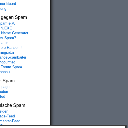
aner-Board
bung
s gegen Spam
spam e.V.
IN.EXE
 Name Generator
das Spam?
nator
ore Ransom!
hingradar
nceScambaiter
mgourmet
 Forum Spam
fonpaul
e Spam
epage
odon
lfed
nische Spam
lden
rags-Feed
entar-Feed
Press.org