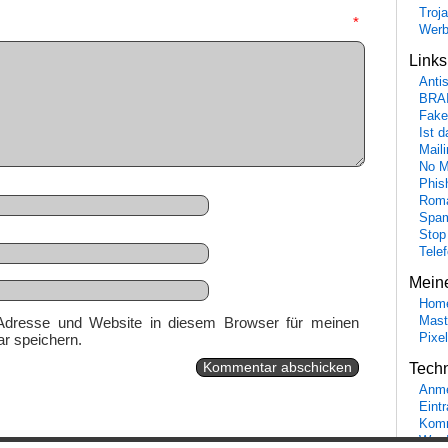
Troj
mmentar
*
Wer
Link
Anti
BRA
Fake
Ist 
Maili
No M
Phis
Roma
Spa
Stop
Tele
Mein
Hom
Adresse und Website in diesem Browser für meinen
Mast
r speichern.
Pixe
Tech
Anme
Eint
Komm
Word