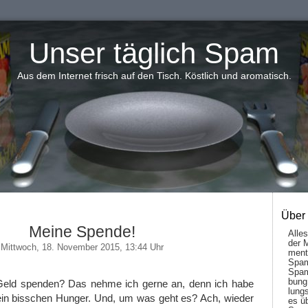
Unser täglich Spam
Aus dem Internet frisch auf den Tisch. Köstlich und aromatisch.
Über
Meine Spende!
Alle
der 
Mittwoch, 18. November 2015, 13:44 Uhr
men­t
Spam
Spam
bung
 Geld spenden? Das nehme ich gerne an, denn ich habe
lungs
 ein bisschen Hunger. Und, um was geht es? Ach, wieder
es ü