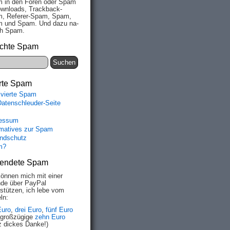
 in den Fo­ren oder Spam
wn­loads, Track­back-
, Re­fe­rer-Spam, Spam,
 und Spam. Und da­zu na­
ich Spam.
chte Spam
rte Spam
ivierte Spam
Datenschleuder-Seite
essum
rmatives zur Spam
ndschutz
m?
endete Spam
können mich mit einer
de über PayPal
rstützen, ich lebe vom
ln:
Euro
,
drei Euro
,
fünf Euro
 großzügige
zehn Euro
z dickes Danke!)