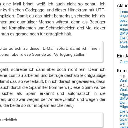
 eine Mail bringt, weiß ich auch nicht so genau. Ich
Aktu
er kyrillischen Codepage, und dieser Hirnekram mit UTF-
Time
mpliziert. Damit du das nicht bemerkst, schreibe ich, als
ange
best 
ter und gutmütiger Mensch wärest, denn als Betrüger
arou
 bei Komplimenten und Schmeicheleien drei Mal dicker
Allg
BM
man es gerade noch für erträglich hält.
Die 
erwar
Mari
itte zuruck zu dieser E-Mail sofort, damit ich Ihnen
tionen uber diese Spende zur Verfugung stellen.
Ein J
Gute
ht, schreibe ich dann aber doch nicht rein. Denn ich
Komm
ne Lust zu arbeiten und betrüge deshalb leichtgläubige
J.R.
mit das so weiterläuft, bin ich darauf angewiesen, dass
Wer
P.C.
auch durch die Spamfilter kommen. (Diese Spam wurde
Wer
s sicher als Spam erkannt und automatisch in die
Allg
BMW 
fen, und zwar wegen der Anrede „Hallo“ und wegen der
Der 
, die beide
so
nur in Spam erscheinen.)
Allg
Die 
erwar
 reichlich.
Spa
wer n
verli