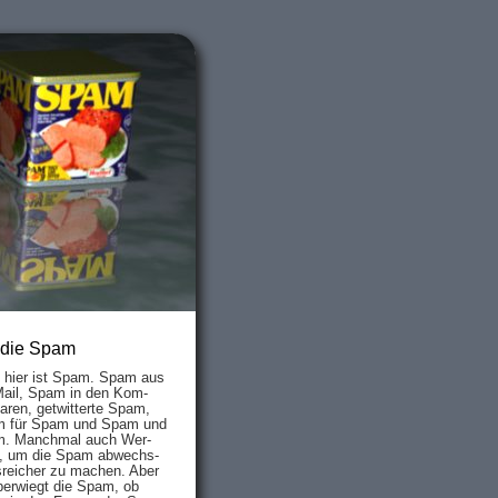
 die Spam
s hier ist Spam. Spam aus
Mail, Spam in den Kom­
aren, ge­twit­ter­te Spam,
 für Spam und Spam und
. Manch­mal auch Wer­
, um die Spam ab­wechs­
­reich­er zu mach­en. Aber
ber­wiegt die Spam, ob