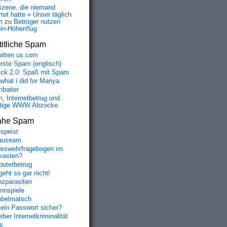
Szene, die niemand
tet hatte « Unser täglich
m
zu
Betrüger nutzen
oin-Höhenflug
itliche Spam
bitten us.com
erste Spam (englisch)
fick 2.0: Spaß mit Spam
 what i did for Mariya
baiter
, Internetbetrug und
tige WWW Abzocke
ahe Spam
speist
auseam
eswehrfragebogen im
fkasten?
uterbetrug
geht so gar nicht!
nzparasiten
nnspiele
belmatsch
mein Passwort sicher?
ber Internetkriminalität
s