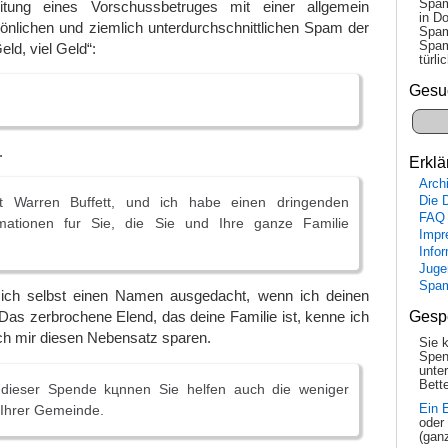
Spam
tung eines Vorschussbetruges mit einer allgemein
in Do
sönlichen und ziemlich unterdurchschnittlichen Spam der
Spam
Spam
ld, viel Geld“:
tür­l
Gesu
.
Erklä
Arch
Die 
 Warren Buffett, und ich habe einen dringenden
FAQ
mationen fur Sie, die Sie und Ihre ganze Familie
Impr
Info
Juge
Spa
mich selbst einen Namen ausgedacht, wenn ich deinen
Gesp
Das zerbrochene Elend, das deine Familie ist, kenne ich
ich mir diesen Nebensatz sparen.
Sie 
Spen
unte
Bette
 dieser Spende kцnnen Sie helfen auch die weniger
n Ihrer Gemeinde.
Ein 
oder
(gan