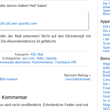
Die 
fer dumm halten! Heil Satan!
erwar
Spa
Bitc
Appet
30 (at) aim (punkt) com
419.
Die 
Hirn
der der Mail antworten! Nicht auf den Klickeknopf mit
I did
! Die Absenderadresse ist gefälscht.
Scam
Spam
sons
Kategorie:
419
,
Mail
Schlagwörter:
aim.com
,
Hallo
,
Spende
Bein
mmentare abonnieren
;
Kommentieren
;
Trackback-URI
Abge
AdN
Bund
Nächster Beitrag »
Brie
Bild markiert
Geschäftskontakt
Comp
Das 
Fina
Gewi
en Kommentar
Gnob
Ist 
 wird nicht veröffentlicht.
Erforderliche Felder sind mit
Ratge
SEO