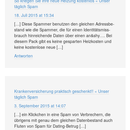
So kriegen Sie ihre neue Heizung kostenlos « Unser
täglich Spam
18. Juli 2015 at 15:34
[…] Diese Spammer be­nutzen den gleichen Adress­be­
stand wie die Spammer, die für einen Iden­ti­täts­miss­
brauch hin­reichende Da­ten über einen an&shy…. Bei
diesem Pack gibt es keine ge­spar­ten Heiz­kosten und
keine kosten­lose neue […]
Antworten
Krankenversicherung praktisch geschenkt!! « Unser
täglich Spam
3. September 2015 at 14:07
[…] ein Klick­chen in eine Spam von Ver­brechern, die
üb­ri­gens mit ge­nau dem gleichen Da­ten­be­stand auch
Flu­ten von Spam für Da­ting-Be­trug […]