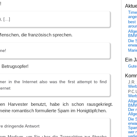
!
Aktu
Time
ange
), […]
best 
arou
Allg
Menschen, die französisch sprechen.
BM
Die 
erwar
ne!
Mari
Ein J
s Betrugsopfer!
Gute
Komm
er in the Internet also was the first attempt to find
J.R.
Wer
ternet
P.C.
Wer
Allg
n Harvester benutzt, habe ich schon rausgekriegt.
BMW 
Der 
meine romantisch formulierte Spam im Honigtöpfchen.
Allg
Die 
erwar
hre dringende Antwort
Spa
wer n
esem Medium, um Sie ьber die Transaktion zur Abgabe
verli