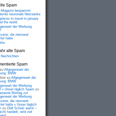
elle Spam
-Magazin bespammt
lernte neuronale Netzwerke
places to travel in january
nd the world
egenwart der Werbung:
W
Szene, die niemand
tet hatte
etta
ahr alte Spam
 Nachrichten
entierte Spam
zu
Allgegenwart der
bung: BMW
User
zu
Allgegenwart der
bung: BMW
egenwart der Werbung:
« Unser täglich Spam
zu
neueste Beitrag zur
egenwart der Werbung
Szene, die niemand
tet hatte « Unser täglich
m
zu
Olaf Scholz warnt –
icht handelt, wird viel
eren!