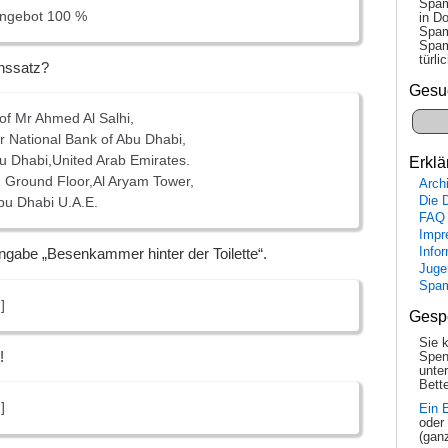
Spam
angebot 100 %
in Do
Spam
Spam
tür­l
inssatz?
Gesu
 of Mr Ahmed Al Salhi,
 National Bank of Abu Dhabi,
u Dhabi,United Arab Emirates.
Erklä
Ground Floor,Al Aryam Tower,
Arch
Die 
bu Dhabi U.A.E.
FAQ
Impr
Info
Angabe „Besenkammer hinter der Toilette“.
Juge
Spa
]
Gesp
Sie 
!
Spen
unte
Bette
]
Ein 
oder
(gan