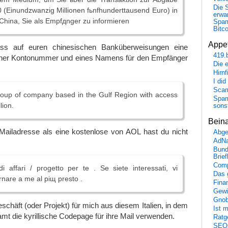
Die 
(Einundzwanzig Millionen fьnfhunderttausend Euro) in
erwar
China, Sie als Empfдnger zu informieren
Spa
Bitc
Appet
dass auf euren chinesischen Banküberweisungen eine
419.
einer Kontonummer und eines Namens für den Empfänger
Die 
Hirn
I did
Scam
roup of company based in the Gulf Region with access
Spam
lion.
sons
Bein
Mailadresse als eine kostenlose von AOL hast du nicht
Abge
AdN
Bund
Brie
Comp
 affari / progetto per te . Se siete interessati, vi
Das 
rnare a me al piщ presto .
Fina
Gewi
Gnob
schäft (oder Projekt) für mich aus diesem Italien, in dem
Ist 
mt die kyrillische Codepage für ihre Mail verwenden.
Ratge
SEO