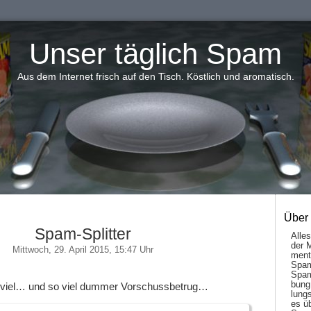
Unser täglich Spam
Aus dem Internet frisch auf den Tisch. Köstlich und aromatisch.
Über
Spam-Splitter
Alle
der 
Mittwoch, 29. April 2015, 15:47 Uhr
men­t
Spam
Spam
bung
 viel… und so viel dummer Vorschussbetrug…
lungs
es ü