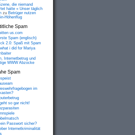
Szene, die niemand
tet hatte « Unser täglich
m
zu
Betrüger nutzen
oin-Höhenflug
itliche Spam
bitten us.com
erste Spam (englisch)
fick 2.0: Spaß mit Spam
 what i did for Mariya
baiter
, Internetbetrug und
tige WWW Abzocke
ahe Spam
speist
auseam
eswehrfragebogen im
fkasten?
uterbetrug
geht so gar nicht!
nzparasiten
nnspiele
belmatsch
mein Passwort sicher?
ber Internetkriminalität
s