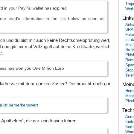
Troj
rd in your PayPal wallet has expired
Wer
Link
our crad’s information in the link below as soon as
Anti
BRA
Fake
Ist 
sch und du bist mir auch keine Rechtschreibprüfung wert,
Maili
f und gib mir mal Vollzugriff auf deine Kreditkarte, weil ich
No M
e.
Phis
Roma
Spa
ess has won you One Million Euro
Stop
Tele
ladresse mit dem ganzen Zaster? Die braucht doch gar
Mein
Hom
Mast
Pixe
a ist bemerkenswert
Tech
Anme
Apotheken“, die gar kein Aspirin führen.
Eint
Komm
Word