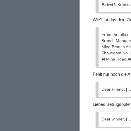
Betreff:
Kredit
Wie? Ist das dein Z
From the office
Branch Manager
Mina Branch Ab
Showroom No 1 
Al Mina Road,A
Fehlt nur noch die 
Dear Friend, […
Liebes Betrugsopfer
Dear winner, […