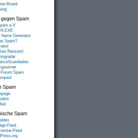
aner-Board
bung
s gegen Spam
spam e.V.
IN.EXE
 Name Generator
das Spam?
nator
ore Ransom!
hingradar
nceScambaiter
mgourmet
 Forum Spam
fonpaul
e Spam
epage
odon
lfed
nische Spam
lden
rags-Feed
entar-Feed
Press.org