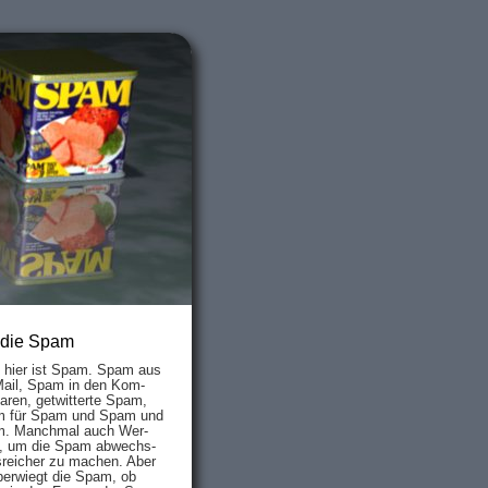
 die Spam
s hier ist Spam. Spam aus
Mail, Spam in den Kom­
aren, ge­twit­ter­te Spam,
 für Spam und Spam und
. Manch­mal auch Wer­
, um die Spam ab­wechs­
­reich­er zu mach­en. Aber
ber­wiegt die Spam, ob