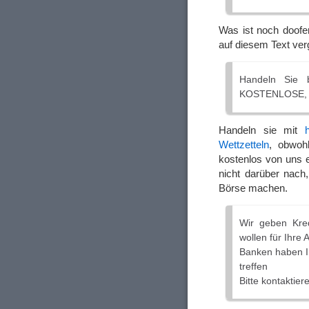
Was ist noch doofer
auf diesem Text verg
Handeln Sie b
KOSTENLOSE, e
Handeln sie mit
Wettzetteln
, obwoh
kostenlos von uns e
nicht darüber nach
Börse machen.
Wir geben Kred
wollen für Ihre A
Banken haben Ih
treffen
Bitte kontaktier