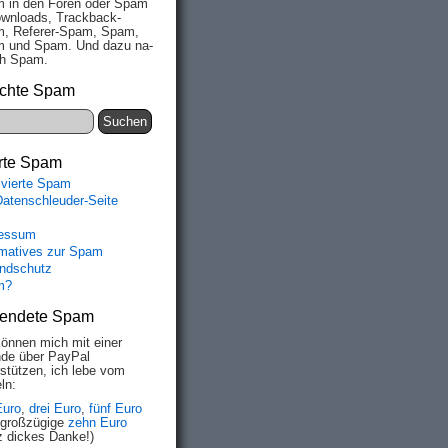
 in den Fo­ren oder Spam
wn­loads, Track­back-
, Re­fe­rer-Spam, Spam,
 und Spam. Und da­zu na­
ich Spam.
chte Spam
rte Spam
ivierte Spam
Datenschleuder-Seite
essum
rmatives zur Spam
ndschutz
m?
endete Spam
können mich mit einer
de über PayPal
rstützen, ich lebe vom
ln:
Euro
,
drei Euro
,
fünf Euro
 großzügige
zehn Euro
z dickes Danke!)