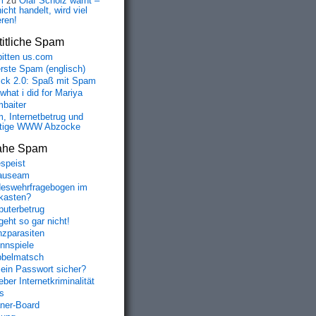
m
zu
Olaf Scholz warnt –
icht handelt, wird viel
eren!
itliche Spam
bitten us.com
erste Spam (englisch)
fick 2.0: Spaß mit Spam
 what i did for Mariya
baiter
, Internetbetrug und
tige WWW Abzocke
ahe Spam
speist
auseam
eswehrfragebogen im
fkasten?
uterbetrug
geht so gar nicht!
nzparasiten
nnspiele
belmatsch
mein Passwort sicher?
ber Internetkriminalität
s
aner-Board