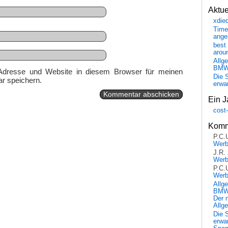
Aktu
xdie
Time
ange
best 
arou
Allg
BM
Adresse und Website in diesem Browser für meinen
Die 
r speichern.
erwar
Ein J
cost
Komm
P.C.
Wer
J.R.
Wer
P.C.
Wer
Allg
BMW 
Der 
Allg
Die 
erwar