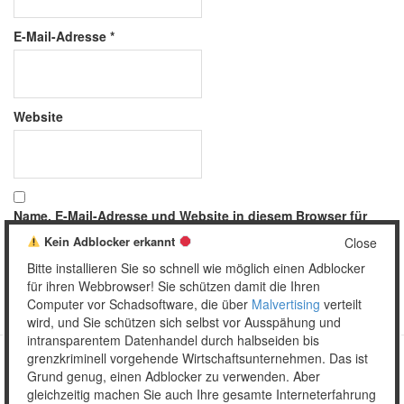
E-Mail-Adresse
*
Website
Name, E-Mail-Adresse und Website in diesem Browser für
meinen nächsten Kommentar speichern.
Kein Adblocker erkannt
Close
Bitte installieren Sie so schnell wie möglich einen Adblocker
für ihren Webbrowser! Sie schützen damit die Ihren
Computer vor Schadsoftware, die über
Malvertising
verteilt
wird, und Sie schützen sich selbst vor Ausspähung und
intransparentem Datenhandel durch halbseiden bis
grenzkriminell vorgehende Wirtschaftsunternehmen. Das ist
Grund genug, einen Adblocker zu verwenden. Aber
Copyright © 2026 Unser täglich Spam.
gleichzeitig machen Sie auch Ihre gesamte Interneterfahrung
Mobile
WordPress Theme by themehall.com