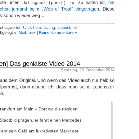
ite unter
zu halten ist,
hat
datingaad (punkt) ru
schon jemand beim „Web of Trust“ eingetragen
. Diese
ngs schon wieder weg…
chlagwörter:
Click here
,
Dating
,
Liebesbrief
bgelegt in
Mail
,
Sex
|
Keine Kommentare »
en] Das genialste Video 2014
Samstag, 20. Dezember 2014
aus dem Original. Und wenn das Video auch nur halb so
 Spam ist, dann glaube ich, dass man seine Lebenszeit
nn.
rankfurt am Main – Dort wo die riesigen
tadtbild prägen, er fährt einen Mercedes
ient sein Geld am lukrativsten Markt der