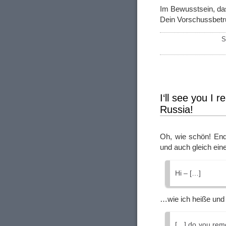
Im Bewusstsein, das
Dein Vorschussbe
S
I‘ll see you I r
Russia!
Oh, wie schön! Endl
und auch gleich ein
Hi – […]
…wie ich heiße und 
[…] do you rem