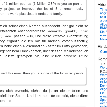
of 1 million pounds (1 Million GBP) to you as part of
Aktu
ty project to improve the lot of 5 unknown lucky
Time
ange
over the world plus close friends and family.
best 
arou
Allg
mich selbst einen Namen ausgedacht (der gar nicht so
BM
 gefälschten Absenderadresse
eduardo (punkt) chan
Die 
erwar
passen will), und diese kreative Glanzleistung
t) edu
Mari
tory ergänzt, die ich mir für meinen Vorschussbetrug
ch habe einen Riesenbatzen Zaster im Lotto gewonnen,
Ein J
h irgendeinem Unbekannten, über dessen Mailadresse ich
Gute
Toilette gestolpert bin, eine Million britische Pfund
Komm
J.R.
Wer
P.C.
ived this email then you are one of the lucky recipients
Wer
Allg
BMW 
Der 
Allg
es dich erwischt, siehst du ja an dieser tollen und
Die 
nlichen Spam. Und jetzt sei bitte so blöd, diese dürre
erwar
Spa
uben und…
wer n
verli