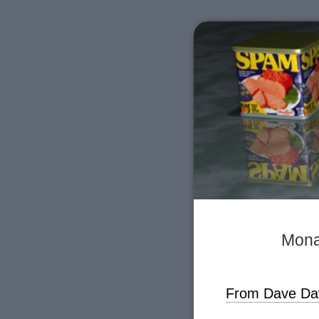
Mona
From Dave D