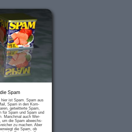
 die Spam
s hier ist Spam. Spam aus
Mail, Spam in den Kom­
aren, ge­twit­ter­te Spam,
 für Spam und Spam und
. Manch­mal auch Wer­
, um die Spam ab­wechs­
­reich­er zu mach­en. Aber
ber­wiegt die Spam, ob