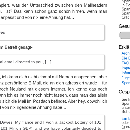
Spam
apiert, was der Unterschied zwischen den Mailheadern
in Do
Spam
ist? Das kann schon ganz schön hirnen, wenn man
t
Spam
t anpasst und von nix eine Ahnung hat…
tür­l
Gesu
wes
m Betreff gesagt-
Erklä
Arch
Die 
al email directed to you, […]
FAQ
Impr
Info
 ich kann dich nicht einmal mit Namen ansprechen, aber
Juge
anz persönliche E-Mail, die an dich adressiert wurde – für
Spa
 noch Neuland mit diesem Internet, ich kenne das noch
Gesp
ann ich es immer noch nicht fassen, dass man das allein
Sie 
 sich die Mail im Postfach befindet. Aber hey, obwohl ich
Spen
nd von nix irgendeine Ahnung habe…
unte
Bette
Ein 
Dawes, My fiance and I won a Jackpot Lottery of 101
oder
(gan
(101 Million GBP), and we have voluntarily decided to