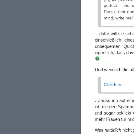
perfect – the s
Russia that doe
mind, write me!
…dafür will sie sch
einschließlich ei
unbequemen Quick
eigentlich, dass da
Und wenn ich die n
Click here
…muss ich auf eine
ist, die den Spamm
und sogar beklickt 
mehr Frauen für mic
Was
natürlich
nicht 