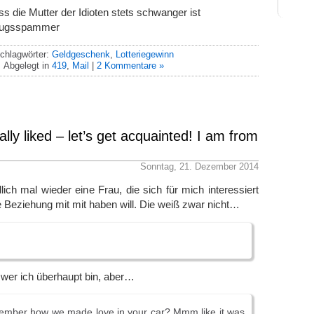
s die Mutter der Idioten stets schwanger ist
trugsspammer
chlagwörter:
Geldgeschenk
,
Lotteriegewinn
Abgelegt in
419
,
Mail
|
2 Kommentare »
eally liked – let’s get acquainted! I am from
Sonntag, 21. Dezember 2014
ich mal wieder eine Frau, die sich für mich interessiert
e Beziehung mit mit haben will. Die weiß zwar nicht…
wer ich überhaupt bin, aber…
ember how we made love in your car? Mmm like it was