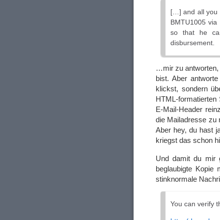
[…] and all you
BMTU1005 via em
so that he ca
disbursement.
…mir zu antworten, 
bist. Aber antworte
klickst, sondern ü
HTML-formatierten 
E-Mail-Header reinz
die Mailadresse zu 
Aber hey, du hast j
kriegst das schon hi
Und damit du mir g
beglaubigte Kopie
stinknormale Nachric
You can verify t