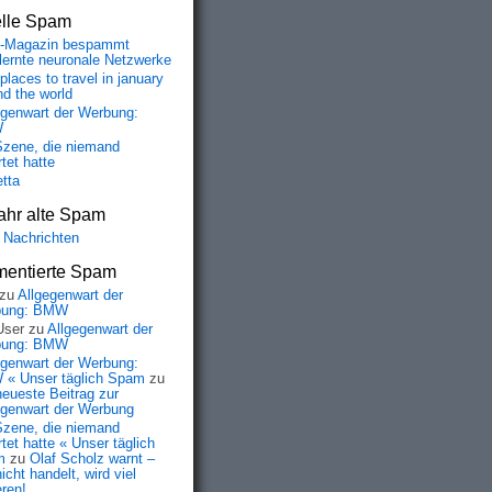
elle Spam
-Magazin bespammt
lernte neuronale Netzwerke
places to travel in january
nd the world
egenwart der Werbung:
W
Szene, die niemand
tet hatte
etta
ahr alte Spam
 Nachrichten
entierte Spam
zu
Allgegenwart der
bung: BMW
User
zu
Allgegenwart der
bung: BMW
egenwart der Werbung:
« Unser täglich Spam
zu
neueste Beitrag zur
egenwart der Werbung
Szene, die niemand
tet hatte « Unser täglich
m
zu
Olaf Scholz warnt –
icht handelt, wird viel
eren!