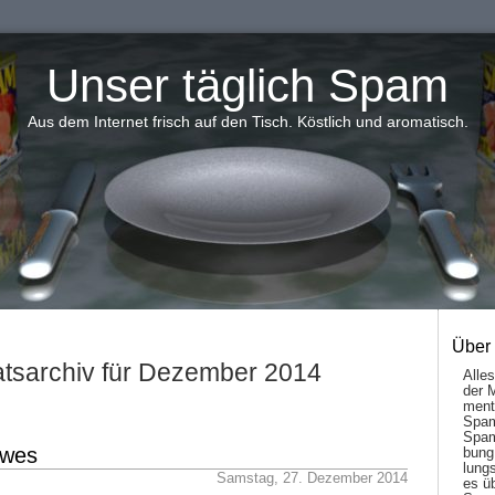
Unser täglich Spam
Aus dem Internet frisch auf den Tisch. Köstlich und aromatisch.
Über
tsarchiv für Dezember 2014
Alle
der 
men­t
Spam
Spam
awes
bung
lungs
Samstag, 27. Dezember 2014
es ü