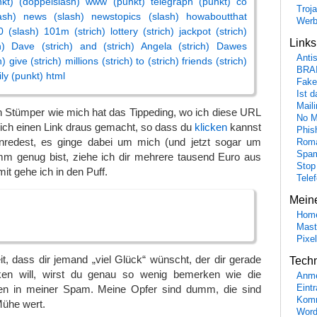
nkt) (doppelslash) www (punkt) telegraph (punkt) co
Troj
ash) news (slash) newstopics (slash) howaboutthat
Wer
 (slash) 101m (strich) lottery (strich) jackpot (strich)
Link
ch) Dave (strich) and (strich) Angela (strich) Dawes
Anti
h) give (strich) millions (strich) to (strich) friends (strich)
BRA
ily (punkt) html
Fake
Ist 
Maili
n Stümper wie mich hat das Tippeding, wo ich diese URL
No M
leich einen Link draus gemacht, so dass du
klicken
kannst
Phis
 einredest, es ginge dabei um mich (und jetzt sogar um
Roma
Spa
m genug bist, ziehe ich dir mehrere tausend Euro aus
Stop
it gehe ich in den Puff.
Tele
Mein
Hom
Mast
Pixe
it, dass dir jemand „viel Glück“ wünscht, der dir gerade
Tech
nken will, wirst du genau so wenig bemerken wie die
Anme
en in meiner Spam. Meine Opfer sind dumm, die sind
Eint
Komm
Mühe wert.
Word