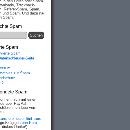
 in den Fo­ren oder Spam
wn­loads, Track­back-
, Re­fe­rer-Spam, Spam,
 und Spam. Und da­zu na­
ich Spam.
chte Spam
rte Spam
ivierte Spam
Datenschleuder-Seite
essum
rmatives zur Spam
ndschutz
m?
endete Spam
können mich mit einer
de über PayPal
rstützen, ich lebe vom
ln:
Euro
,
drei Euro
,
fünf Euro
 großzügige
zehn Euro
z dickes Danke!)