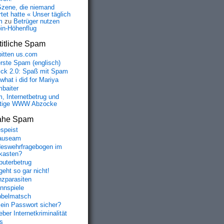
Szene, die niemand
tet hatte « Unser täglich
m
zu
Betrüger nutzen
oin-Höhenflug
itliche Spam
bitten us.com
erste Spam (englisch)
fick 2.0: Spaß mit Spam
 what i did for Mariya
baiter
, Internetbetrug und
tige WWW Abzocke
ahe Spam
speist
auseam
eswehrfragebogen im
fkasten?
uterbetrug
geht so gar nicht!
nzparasiten
nnspiele
belmatsch
mein Passwort sicher?
ber Internetkriminalität
s