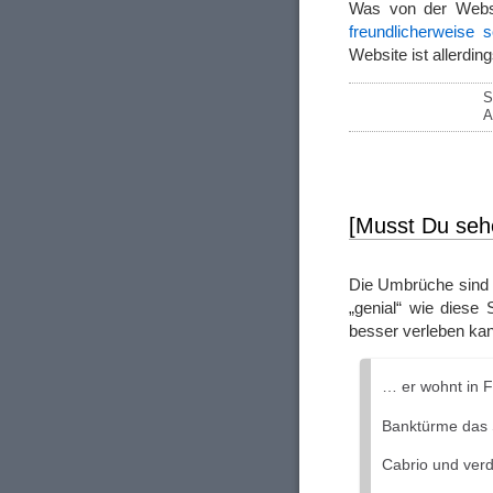
Was von der Webs
freundlicherweise 
Website ist allerdi
S
A
[Musst Du seh
Die Umbrüche sind 
„genial“ wie diese
besser verleben ka
… er wohnt in F
Banktürme das S
Cabrio und verd