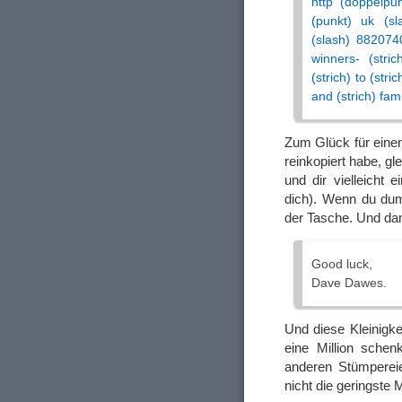
http (doppelpu
(punkt) uk (sl
(slash) 8820740
winners- (stri
(strich) to (stric
and (strich) fam
Zum Glück für eine
reinkopiert habe, g
und dir vielleicht
dich). Wenn du dum
der Tasche. Und dam
Good luck,
Dave Dawes.
Und diese Kleinigke
eine Million sche
anderen Stümperei
nicht die geringste 