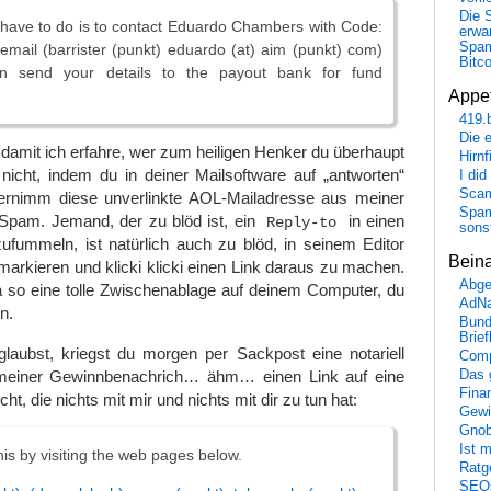
Die 
 have to do is to contact Eduardo Chambers with Code:
erwar
Spa
ail (barrister (punkt) eduardo (at) aim (punkt) com)
Bitc
n send your details to the payout bank for fund
Appet
419.
Die 
damit ich erfahre, wer zum heiligen Henker du überhaupt
Hirn
 nicht, indem du in deiner Mailsoftware auf „antworten“
I did
Scam
bernimm diese unverlinkte AOL-Mailadresse aus meiner
Spam
Spam. Jemand, der zu blöd ist, ein
in einen
Reply-to
sons
ufummeln, ist natürlich auch zu blöd, in seinem Editor
Bein
markieren und klicki klicki einen Link daraus zu machen.
Abge
a so eine tolle Zwischenablage auf deinem Computer, du
AdN
n.
Bund
Brie
laubst, kriegst du morgen per Sackpost eine notariell
Comp
 meiner Gewinnbenachrich… ähm… einen Link auf eine
Das 
Fina
ht, die nichts mit mir und nichts mit dir zu tun hat:
Gewi
Gnob
Ist 
his by visiting the web pages below.
Ratge
SEO