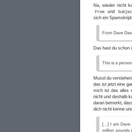
Na, wieder nicht k
und
From
Subjec
sich ein Spamskrip
From Dave Da
Das hast du schon i
This is a person
Musst du verstehen,
das ist jetzt eine g
mich ist das alles
nicht und deshalb k
daran bemerkt, dass
dich nicht kenne u
[…] I am Dave 
million pounds 