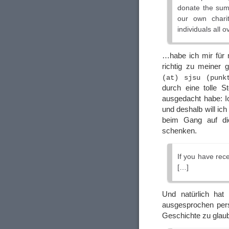
donate the sum 
our own chari
individuals all 
…habe ich mir für 
richtig zu meiner
(at) sjsu (punk
durch eine tolle S
ausgedacht habe: I
und deshalb will ic
beim Gang auf die 
schenken.
If you have rece
[…]
Und natürlich hat 
ausgesprochen persö
Geschichte zu gla