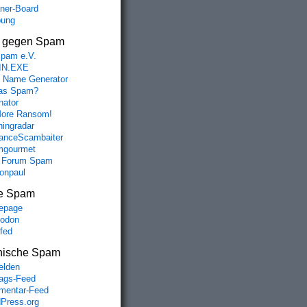
aner-Board
bung
s gegen Spam
spam e.V.
IN.EXE
 Name Generator
das Spam?
nator
ore Ransom!
hingradar
nceScambaiter
mgourmet
 Forum Spam
fonpaul
e Spam
epage
odon
lfed
nische Spam
lden
rags-Feed
entar-Feed
Press.org