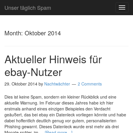
Unser täglich Spam
TOG
NAVI
Month:
Oktober 2014
Aktueller Hinweis für
ebay-Nutzer
29. Oktober 2014
by
Nachtwächter
2 Comments
Dies ist keine Spam, sondern ein kleiner Rückblick und eine
aktuelle Warnung. Im Februar dieses Jahres habe ich hier
erstmals anhand eines einzigen Beispieles den Verdacht
geäußert, das bei ebay ein Datenleck vorliegen könnte und habe
dabei hoffentlich deutlich genug vor gutem, personalisierten
Phishing gewarnt. Dieses Datenleck wurde erst mehr als drei
Monate später, im …
[Read more…]