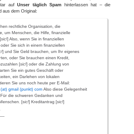
ntar auf
Unser täglich Spam
hinterlassen hat – die
 aus dem Original:
hen rechtliche Organisation, die
, um Menschen, die Hilfe, finanzielle
[
sic!
] Also, wenn Sie in finanziellen
oder Sie sich in einem finanziellen
c!
] und Sie Geld brauchen, um Ihr eigenes
rten, oder Sie brauchen einen Kredit,
zuzahlen [
sic!
] oder die Zahlung von
rten Sie ein gutes Geschäft oder
keiten, ein Darlehen von lokalen
ieren Sie uns noch heute per E-Mail:
(at) gmail (punkt) com
Also diese Gelegenheit
. Für die schweren Gedanken und
 Menschen. [
sic!
] Kreditantrag [
sic!
]
_
___