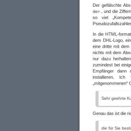
Der gefälschte Abs
, und die Ziffe
de>
so viel „Kompet
Pseudozufallszahlen
In die HTML-formati
dem DHL-Logo, eine
eine dritte mit de
nichts mit dem Abs
nur dazu herhalte
zumindest bei eini
Empfänger dann d
installieren. I
„mitgenommenen“ Gra
Sehr geehrte Ku
Genau das ist die r
die für Sie b