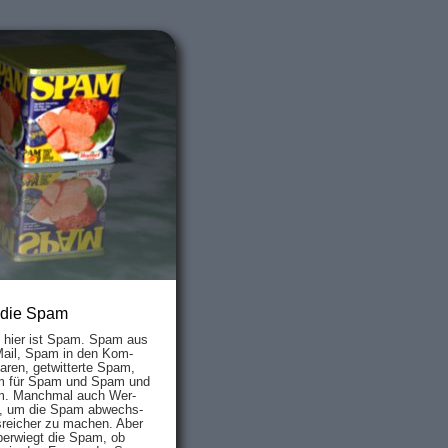
 die Spam
s hier ist Spam. Spam aus
Mail, Spam in den Kom­
aren, ge­twit­ter­te Spam,
 für Spam und Spam und
. Manch­mal auch Wer­
, um die Spam ab­wechs­
­reich­er zu mach­en. Aber
ber­wiegt die Spam, ob