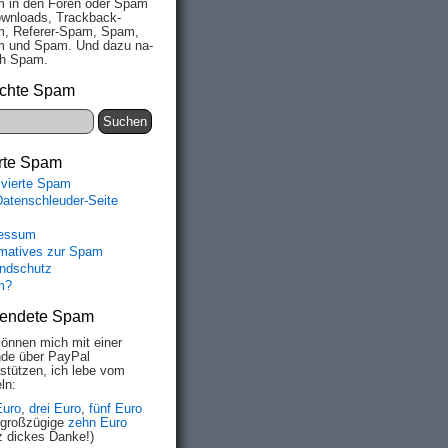
 in den Fo­ren oder Spam
wn­loads, Track­back-
, Re­fe­rer-Spam, Spam,
 und Spam. Und da­zu na­
ich Spam.
chte Spam
rte Spam
ivierte Spam
Datenschleuder-Seite
essum
rmatives zur Spam
ndschutz
m?
endete Spam
können mich mit einer
de über PayPal
rstützen, ich lebe vom
ln:
Euro
,
drei Euro
,
fünf Euro
 großzügige
zehn Euro
z dickes Danke!)