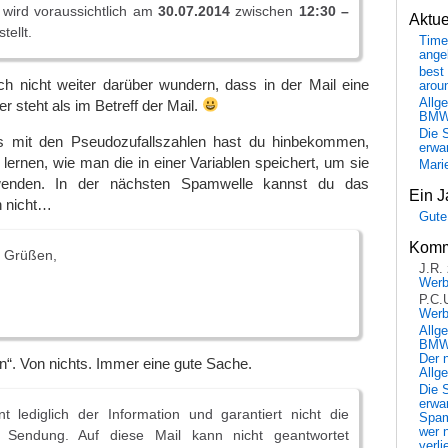
wird voraussichtlich am
30.07.2014
zwischen
12:30 –
Aktu
tellt.
Time
ange
best 
h nicht weiter darüber wundern, dass in der Mail eine
arou
Allg
steht als im Betreff der Mail.
BM
Die 
 mit den Pseudozufallszahlen hast du hinbekommen,
erwar
 lernen, wie man die in einer Variablen speichert, um sie
Mari
enden. In der nächsten Spamwelle kannst du das
Ein J
h nicht…
Gute
Komm
n Grüßen,
J.R.
Wer
P.C.
Wer
Allg
BMW 
Der 
on“. Von nichts. Immer eine gute Sache.
Allg
Die 
erwar
t lediglich der Information und garantiert nicht die
Spa
wer n
r Sendung. Auf diese Mail kann nicht geantwortet
verli