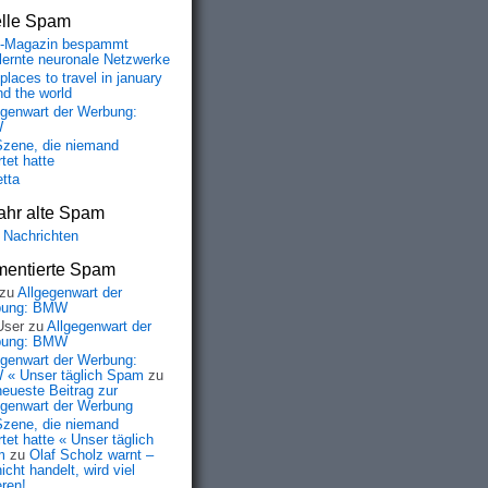
elle Spam
-Magazin bespammt
lernte neuronale Netzwerke
places to travel in january
nd the world
egenwart der Werbung:
W
Szene, die niemand
tet hatte
etta
ahr alte Spam
 Nachrichten
entierte Spam
zu
Allgegenwart der
bung: BMW
User
zu
Allgegenwart der
bung: BMW
egenwart der Werbung:
« Unser täglich Spam
zu
neueste Beitrag zur
egenwart der Werbung
Szene, die niemand
tet hatte « Unser täglich
m
zu
Olaf Scholz warnt –
icht handelt, wird viel
eren!