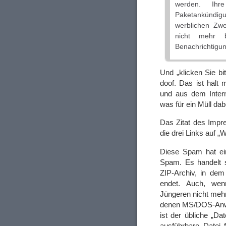
werden. Ihre
Paketankündigu
werblichen Zwe
nicht mehr b
Benachrichtigu
Und „klicken Sie bit
doof. Das ist halt 
und aus dem Intern
was für ein Müll da
Das Zitat des Impr
die drei Links auf „
Diese Spam hat ein
Spam. Es handelt s
ZIP-Archiv, in dem
endet. Auch, wen
Jüngeren nicht mehr
denen MS/DOS-Anwe
ist der übliche „Da
ausführbare Datei 