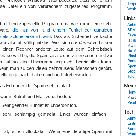
Troj
ese Datei ein von Verbrechern zugestelltes Programm
Wer
Link
brechern zugestellte Programm ist wie immer eine sehr
Anti
tware,
die nur von rund einem Fünftel der gängigen
BRA
Fake
 als solche erkannt wird
. Das als Sicherheit verkaufte
Ist 
ar also oft völlig nutzlos. Wer sich
nur darauf
verlassen
Maili
er einen Rechner anderer Leute auf dem Schreibtisch
No M
 es so wichtig, die Spam als solche zu erkennen und zu
Phis
Roma
 auf so eine Überrumpelung nicht hereinfallen kann.
Spa
 wenn man zu den vielen zehntausend Menschen gehört,
Stop
tellung gemacht haben und ein Paket erwarten.
Tele
das Erkennen der Spam sehr einfach:
Mein
Hom
e war in Betreff und Mail verschieden.
Mast
Pixe
Sehr geehrter Kunde“ ist unpersönlich.
Tech
 sehr schlampig gemacht, Links wurden einfach
Anme
Eint
Komm
 ist, ist ein Glücksfall. Wenn eine derartige Spam mit
Word