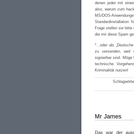
denen jeder mit eine
also, warum zum hack
MS/DOS-Anwendu
Standardinstallation
Frage stellen sie bitt
die mir diese Spam ge
²…oder als „Deutsche
zu versenden, weil 
signierbar sind. Möge
technische Vorgehen
Kriminalität nutzen!
Schlagwörte
Mr James
Das war der aus