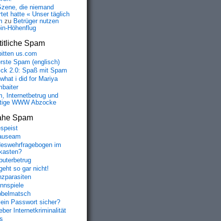
Szene, die niemand
tet hatte « Unser täglich
m
zu
Betrüger nutzen
oin-Höhenflug
itliche Spam
bitten us.com
erste Spam (englisch)
fick 2.0: Spaß mit Spam
 what i did for Mariya
baiter
, Internetbetrug und
tige WWW Abzocke
ahe Spam
speist
auseam
eswehrfragebogen im
fkasten?
uterbetrug
geht so gar nicht!
nzparasiten
nnspiele
belmatsch
mein Passwort sicher?
ber Internetkriminalität
s