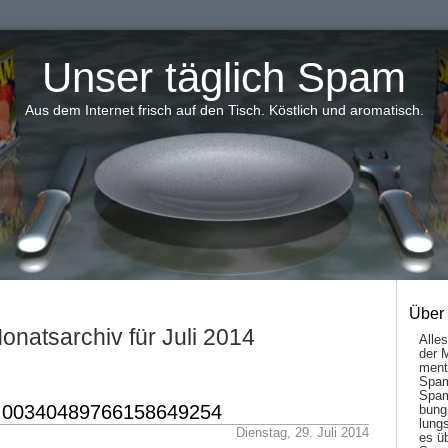
Unser täglich Spam
Aus dem Internet frisch auf den Tisch. Köstlich und aromatisch.
Über
onatsarchiv für Juli 2014
Alle
der 
men­t
Spam
Spam
g 00340489766158649254
bung
lungs
Dienstag, 29. Juli 2014
es ü