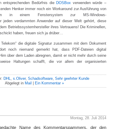
m entsprechenden Bedürfnis die
DOSBox
verwenden würde –
enden Henker immer noch ein Workaround zur Ausführung von
ngen in einem Fenstersystem zur MS-Windows-
 für jeden verdammten Anwender auf dieser Welt gehört, diese
e dem Betriebssystemhersteller ihres Vertrauens! Die Kriminellen,
schickt haben, freuen sich ja drüber…
 Telekom“ die digitale Signatur zusammen mit dem Dokument
dort noch niemand gemerkt hat, dass PDF-Dateien digital
 Hirn über dem Laden abregnen, damit er nicht mehr durch seine
sweise Haltungen schafft, die vor allem der organisierten
r:
DHL
,
s.Oliver
,
Schadsoftware
,
Sehr geehrter Kunde
Abgelegt in
Mail
|
Ein Kommentar »
Montag, 28. Juli 2014
gedachte Name des Kommentarspammers, der den