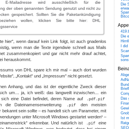
 E-Mailadresse wird ausschließlich für die
Die 
ng der oben genannten Sendung genutzt und nicht zu
erwar
Spa
cken gespeichert. Sollten Sie die Paketankündigung
Bitc
eziehen wollen, klicken Sie bitte hier: DHL
Appet
ngsservice
419.
Die 
te hier“, wenn darauf kein Link folgt, ist auch gnadenlos
Hirn
I did
mistig, wenn man die Texte irgendwie schnell aus Mails
Scam
et zusammenkopiert und gar nicht mehr drauf achtet,
Spam
bei herauskommt.
sons
Bein
essums von DHL spare ich mir mal – auch dort wurden
Abge
Website“, „Kontakt“ und „Impressum“ nicht gesetzt.
AdN
Bund
en Anhang, und das ist der eigentliche Zweck dieser
Brie
ich um… ja, ich weiß: das langweilt inzwischen… ein
Comp
 sich eine Datei befindet, deren Name auf
Das 
.pdf.pif
Fina
n die Dateinamenserweiterung
den meisten
.pif
Gewi
 bekannt sein sollte – es handelt sich um Parameter, mit
Gnob
ndungen unter Microsoft Windows gestartet werden¹ –
Ist 
teinamenstrick“ erkennbar. Und natürlich ist
eine
.pif
Ratge
SEO
für Microsoft Windows, was bedeutet, dass bei einem