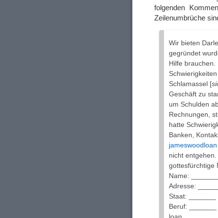
folgenden Komme
Zeilenumbrüche sind
Wir bieten Darle
gegründet wurde
Hilfe brauchen. 
Schwierigkeiten 
Schlamassel [
si
Geschäft zu sta
um Schulden ab
Rechnungen, sta
hatte Schwierig
Banken, Kontakt
jameswoodloan 
nicht entgehen
gottesfürchtige
Name: ______
Adresse: ____
Staat: _______
Beruf: _______
loan________