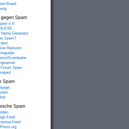
aner-Board
bung
s gegen Spam
spam e.V.
IN.EXE
 Name Generator
das Spam?
nator
ore Ransom!
hingradar
nceScambaiter
mgourmet
 Forum Spam
fonpaul
e Spam
epage
odon
lfed
nische Spam
lden
rags-Feed
entar-Feed
Press.org