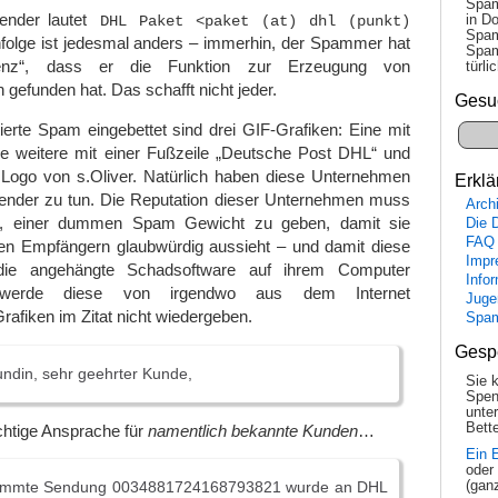
Spam
ender lautet
in Do
DHL Paket <paket (at) dhl (punkt)
Spam
rnfolge ist jedesmal anders – immerhin, der Spammer hat
Spam
enz“, dass er die Funktion zur Erzeugung von
tür­l
 gefunden hat. Das schafft nicht jeder.
Gesu
erte Spam eingebettet sind drei GIF-Grafiken: Eine mit
 weitere mit einer Fußzeile „Deutsche Post DHL“ und
m Logo von s.Oliver. Natürlich haben diese Unternehmen
Erklä
ender zu tun. Die Reputation dieser Unternehmen muss
Arch
n, einer dummen Spam Gewicht zu geben, damit sie
Die 
FAQ
gen Empfängern glaubwürdig aussieht – und damit diese
Impr
ie angehängte Schadsoftware auf ihrem Computer
Info
ch werde diese von irgendwo aus dem Internet
Juge
fiken im Zitat nicht wiedergeben.
Spa
Gesp
ndin, sehr geehrter Kunde,
Sie 
Spen
unte
Bette
ichtige Ansprache für
namentlich bekannte Kunden
…
Ein 
oder
(gan
estimmte Sendung 0034881724168793821 wurde an DHL