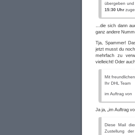
übergeben und 
15:30 Uhr
zuges
…die sich dann auc
ganz andere Nummer 
Tja, Spammer! Das
jetzt musst du noch
mehrfach zu verw
vielleicht! Oder auc
Mit freundliche
Ihr DHL Team
im Auftrag von
Ja ja, „im Auftrag v
Diese Mail dien
Zustellung de