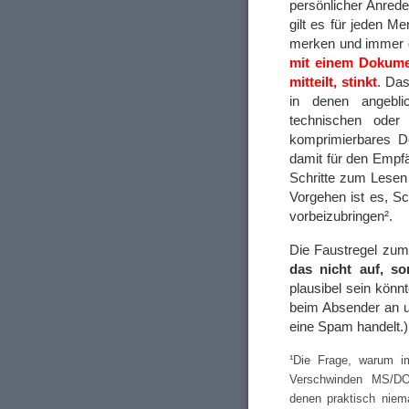
persönlicher Anrede 
gilt es für jeden M
merken und immer 
mit einem Dokume
mitteilt, stinkt
. Das
in denen angebl
technischen oder 
komprimierbares 
damit für den Empf
Schritte zum Lesen 
Vorgehen ist es, S
vorbeizubringen².
Die Faustregel zum
das nicht auf, s
plausibel sein könn
beim Absender an u
eine Spam handelt.)
¹Die Frage, warum i
Verschwinden MS/DOS
denen praktisch nie