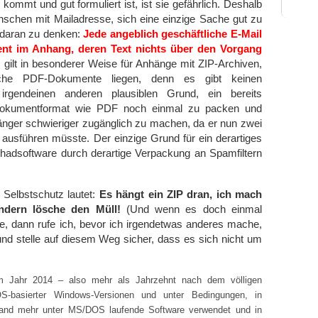
kommt und gut formuliert ist, ist sie gefährlich. Deshalb
enschen mit Mailadresse, sich eine einzige Sache gut zu
daran zu denken:
Jede angeblich geschäftliche E-Mail
nt im Anhang, deren Text nichts über den Vorgang
 gilt in besonderer Weise für Anhänge mit ZIP-Archiven,
iche PDF-Dokumente liegen, denn es gibt keinen
irgendeinen anderen plausiblen Grund, ein bereits
Dokumentformat wie PDF noch einmal zu packen und
änger schwieriger zugänglich zu machen, da er nun zwei
ausführen müsste. Der einzige Grund für ein derartiges
chadsoftware durch derartige Verpackung an Spamfiltern
 Selbstschutz lautet:
Es hängt ein ZIP dran, ich mach
ondern lösche den Müll!
(Und wenn es doch einmal
te, dann rufe ich, bevor ich irgendetwas anderes mache,
nd stelle auf diesem Weg sicher, dass es sich nicht um
m Jahr 2014 – also mehr als Jahrzehnt nach dem völligen
-basierter Windows-Versionen und unter Bedingungen, in
mand mehr unter MS/DOS laufende Software verwendet und in