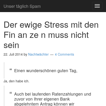
Unser täglich Spam
TOG
NAVI
Der ewige Stress mit den
Fin an ze n muss nicht
sein
22. Juli 2014
by
Nachtwächter
4 Comments
Einen wunderschönen guten Tag,
Ja, den habe ich.
Auch bei laufenden Ratenzahlungen und
zuvor von Ihrer eigenen Bank
abgelehntem Antrag können wir