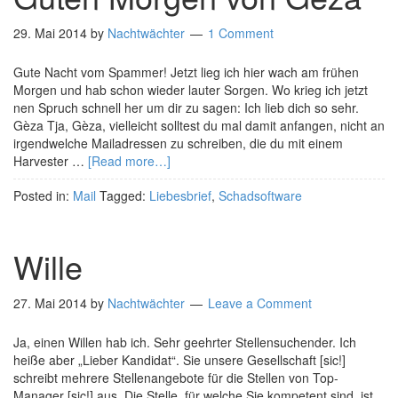
29. Mai 2014
by
Nachtwächter
1 Comment
Gute Nacht vom Spammer! Jetzt lieg ich hier wach am frühen
Morgen und hab schon wieder lauter Sorgen. Wo krieg ich jetzt
nen Spruch schnell her um dir zu sagen: Ich lieb dich so sehr.
Gèza Tja, Gèza, vielleicht solltest du mal damit anfangen, nicht an
irgendwelche Mailadressen zu schreiben, die du mit einem
Harvester …
[Read more…]
Posted in:
Mail
Tagged:
Liebesbrief
,
Schadsoftware
Wille
27. Mai 2014
by
Nachtwächter
Leave a Comment
Ja, einen Willen hab ich. Sehr geehrter Stellensuchender. Ich
heiße aber „Lieber Kandidat“. Sie unsere Gesellschaft [sic!]
schreibt mehrere Stellenangebote für die Stellen von Top-
Manager [sic!] aus. Die Stelle, für welche Sie kompetent sind, ist