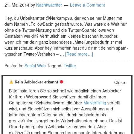
21. Mai 2014
by
Nachtwächter
Leave a Comment
Hey, du Unbekannter @Nerkamp98, der von seiner Mutter mit
dem Namen „FollowBack“ gestraft wurde. Was wäre die Welt nur
ohne die Twitter-Nutzung und die Twitter-Spamfollows von
Gestalten wie dir? Vermutlich ein kleines bisschen hübscher,
wenn ich mir dein ganz besonderes „Mitteilungsbedürfnis“ mal
kurz anschaue: Aber hey, immerhin hast du dir mit deinem spam-
typischen Twitter-Verhalten – …
[Read more…]
Posted in:
Social Web
Tagged:
Twitter
Kein Adblocker erkannt
Close
Bitte installieren Sie so schnell wie möglich einen Adblocker
1
2
…
5
Weiter »
für ihren Webbrowser! Sie schützen damit die Ihren
Computer vor Schadsoftware, die über
Malvertising
verteilt
wird, und Sie schützen sich selbst vor Ausspähung und
intransparentem Datenhandel durch halbseiden bis
grenzkriminell vorgehende Wirtschaftsunternehmen. Das ist
Grund genug, einen Adblocker zu verwenden. Aber
Copyright © 2026 Unser täglich Spam.
gleichzeitig machen Sie auch Ihre gesamte Interneterfahrung