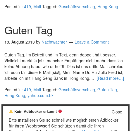
Posted in:
419
,
Mail
Tagged:
Geschäftsvorschlag
,
Hong Kong
Guten Tag
18. August 2013
by
Nachtwächter
Leave a Comment
Guten Tag, Im Betreff und im Text, denn doppelt hält besser.
Vielleicht merkt ja jetzt mancher Empfänger nicht mehr, dass ich
keine Ahnung habe, wie er heißt. Dies ist das dritte Mal schreibe
ich euch bin diese E-Mail [sic!], Mein Name Dr. Hu Zuliu Fred ist,
arbeite ich mit Hang Seng Bank in Hong Kong. …
[Read more…]
Posted in:
419
,
Mail
Tagged:
Geschäftsvorschlag
,
Guten Tag
,
Hong Kong
,
yahoo.com.hk
Kein Adblocker erkannt
Close
Bitte installieren Sie so schnell wie möglich einen Adblocker
1
2
…
4
Weiter »
für ihren Webbrowser! Sie schützen damit die Ihren