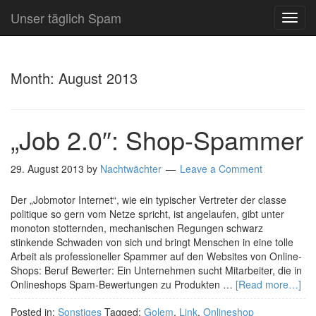
Unser täglich Spam
TOG
NAVI
Month:
August 2013
„Job 2.0″: Shop-Spammer
29. August 2013
by
Nachtwächter
Leave a Comment
Der „Jobmotor Internet“, wie ein typischer Vertreter der classe
politique so gern vom Netze spricht, ist angelaufen, gibt unter
monoton stotternden, mechanischen Regungen schwarz
stinkende Schwaden von sich und bringt Menschen in eine tolle
Arbeit als professioneller Spammer auf den Websites von Online-
Shops: Beruf Bewerter: Ein Unternehmen sucht Mitarbeiter, die in
Onlineshops Spam-Bewertungen zu Produkten …
[Read more…]
Posted in:
Sonstiges
Tagged:
Golem
,
Link
,
Onlineshop