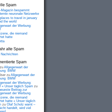
elle Spam
-Magazin bespammt
lernte neuronale Netzwerke
places to travel in january
nd the world
egenwart der Werbung:
W
Szene, die niemand
tet hatte
etta
ahr alte Spam
 Nachrichten
entierte Spam
zu
Allgegenwart der
bung: BMW
User
zu
Allgegenwart der
bung: BMW
egenwart der Werbung:
« Unser täglich Spam
zu
neueste Beitrag zur
egenwart der Werbung
Szene, die niemand
tet hatte « Unser täglich
m
zu
Olaf Scholz warnt –
icht handelt, wird viel
eren!