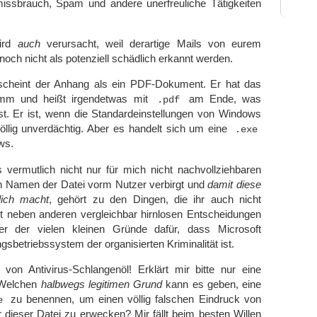
smissbrauch, Spam und andere unerfreuliche Tätigkeiten
wird
auch
verursacht, weil derartige Mails von eurem
och nicht als potenziell schädlich erkannt werden.
scheint der Anhang als ein PDF-Dokument. Er hat das
amm und heißt irgendetwas mit
am Ende, was
.pdf
st. Er ist, wenn die Standardeinstellungen von Windows
öllig unverdächtig. Aber es handelt sich um eine
.exe
ws.
 vermutlich nicht nur für mich nicht nachvollziehbaren
 Namen der Datei vorm Nutzer verbirgt und
damit diese
ich macht
, gehört zu den Dingen, die ihr auch nicht
st neben anderen vergleichbar hirnlosen Entscheidungen
 der vielen kleinen Gründe dafür, dass Microsoft
sbetriebssystem der organisierten Kriminalität ist.
r von Antivirus-Schlangenöl! Erklärt mir bitte nur eine
: Welchen
halbwegs legitimen Grund
kann es geben, eine
zu benennen, um einen völlig falschen Eindruck von
e
r dieser Datei zu erwecken? Mir fällt beim besten Willen