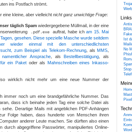
uten ins Postfach strömt.
Troj
Wer
 eine kleine, aber vielleicht
nicht ganz unwichtige Frage
:
Link
Anti
nser täglich Spam
wiedergegebene Müllmail, in der eine
BRA
enserweiterung
auftrat, habe ich
am 15. Mai
.pdf.exe
Fake
4 Tagen, gesehen. Diese spezielle Masche wurde seitdem
Ist 
r wieder einmal mit den unterschiedlichsten
Maili
No M
rsucht, zum Beispiel
als Telekom-Rechnung
, als
MMS
,
Phis
 namentlicher Ansprache
, als
Bestellbestätigung
, als
Roma
 für ein Paket
oder als
Mahnschreiben eines Inkasso-
Spa
Stop
Tele
also wirklich nicht mehr um eine neue Nummer der
Mein
Hom
Mast
ich immer noch um eine brandgefährliche Nummer. Das
Pixe
aran, dass ich beinahe jeden Tag eine solche Datei als
 sehe. Derartige Mails mit angeblichen PDF-Anhängen
Tech
 zur Folge haben, dass hunderte von Menschen ihren
Anme
Eint
omputer anderer Leute machen. Sie dürften also einen
Komm
n durch abgegriffene Passwörter, manipuliertes Online-
Word