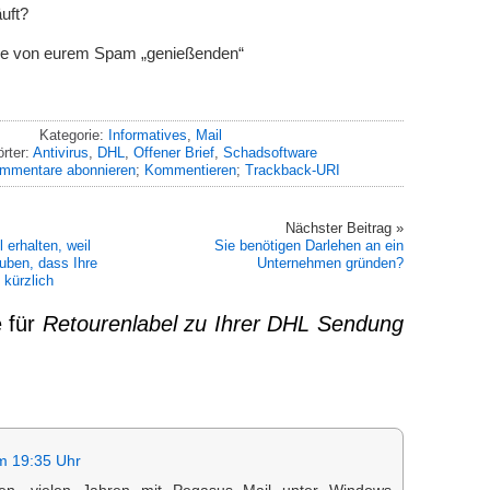
äuft?
age von eurem Spam „genießenden“
Kategorie:
Informatives
,
Mail
rter:
Antivirus
,
DHL
,
Offener Brief
,
Schadsoftware
mmentare abonnieren
;
Kommentieren
;
Trackback-URI
Nächster Beitrag »
 erhalten, weil
Sie benötigen Darlehen an ein
uben, dass Ihre
Unternehmen gründen?
 kürzlich
 für
Retourenlabel zu Ihrer DHL Sendung
m 19:35 Uhr