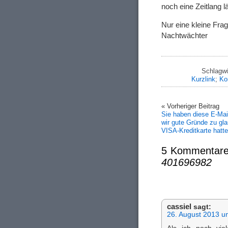
noch eine Zeitlang l
Nur eine kleine Fr
Nachtwächter
Schlagwö
Kurzlink
;
Ko
« Vorheriger Beitrag
Sie haben diese E-Mail
wir gute Gründe zu gla
VISA-Kreditkarte hatte
5 Kommentare
401696982
cassiel
sagt:
26. August 2013 u