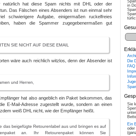
Spam
r natürlich hat diese Spam nichts mit DHL oder der
in Do
Spam
tun. Das Fälschen eines Absenders ist nun einmal sehr
Spam
iel schwierigere Aufgabe, einigermaßen ruckelfreies
tür­l
eiben, haben die Spammer zugegebenermaßen gut
Gesu
TEN SIE NICHT AUF DIESE EMAIL
Erklä
Arch
rten wäre auch reichlich witzlos, denn der Absender ist
Die 
FAQ
Impr
Info
Juge
amen und Herren,
Spa
Gesp
mpfänger hat also angeblich ein Paket bekommen, das
die E-Mail-Adresse zugestellt wurde, sondern an einen
Sie 
Spen
tzdem weiß DHL nicht, wie der Empfänger heißt.
unte
Bette
Ein 
ie das beigefügte Retourenlabel aus und bringen es auf
oder
renpaket an. Ihr Retourenpaket können Sie
(gan