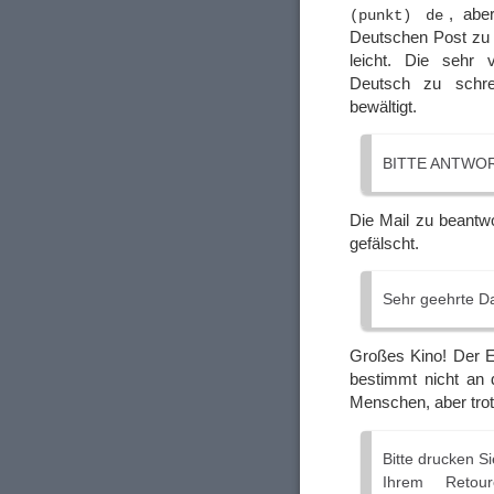
, abe
(punkt) de
Deutschen Post zu 
leicht. Die sehr v
Deutsch zu schr
bewältigt.
BITTE ANTWOR
Die Mail zu beantwo
gefälscht.
Sehr geehrte D
Großes Kino! Der E
bestimmt nicht an 
Menschen, aber tro
Bitte drucken S
Ihrem Retou