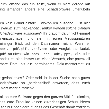
rum jemand das tun sollte, wenn er nicht gerade mit
ung jemanden anders eine Schadsoftware unterjubeln
 kein Grund einfällt – wovon ich ausgehe – ist hier
:
Warum zum hackenden Henker werden solche Dateien
Schadsoftware aussortiert
? Ihr braucht dafür nicht einmal
ineinzuschauen und sie mit euren Virussignaturen
 einziger Blick auf den Dateinamen reicht. Wenn er
,
,
oder vergleichbar lautet,
scr
.pdf.pif
.pdf.com
so etwas wie
,
,
,
,
oder
pdf
docx
doc
odt
ppt
xls
handelt es sich immer um einen Versuch, eine potenziell
ührbare Datei als ein harmloseres Dokumentformat zu
ur gedankenlos? Oder seid ihr in der Suche nach guten
hadsoftware so „betriebsblind“ geworden, dass euch
 nicht mehr auffallen?
al, ob eure Software gegen den ganzen Müll funktioniert,
 dass eure Produkte keinen zuverlässigen Schutz bieten
dessen nur noch darauf, dass das Geschäft damit trotzdem