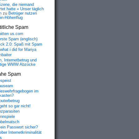
Szene, die niemand
tet hatte « Unser täglich
m
zu
Betrüger nutzen
oin-Höhenflug
itliche Spam
bitten us.com
erste Spam (englisch)
fick 2.0: Spaß mit Spam
 what i did for Mariya
baiter
, Internetbetrug und
tige WWW Abzocke
ahe Spam
speist
auseam
eswehrfragebogen im
fkasten?
uterbetrug
geht so gar nicht!
nzparasiten
nnspiele
belmatsch
mein Passwort sicher?
ber Internetkriminalität
s