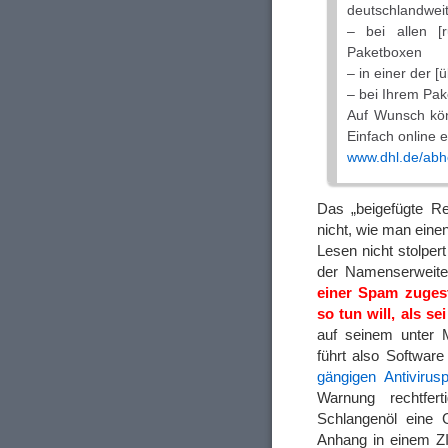
deutschlandwei
– bei allen [
Paketboxen
– in einer der [
– bei Ihrem Pak
Auf Wunsch kön
Einfach online 
www.dhl.de/abh
Das „beigefügte R
nicht, wie man ein
Lesen nicht stolpert
der Namenserweit
einer Spam zugest
so tun will, als s
auf seinem unter 
führt also Software
gängigen Antiviru
Warnung rechtfert
Schlangenöl eine 
Anhang in einem ZIP