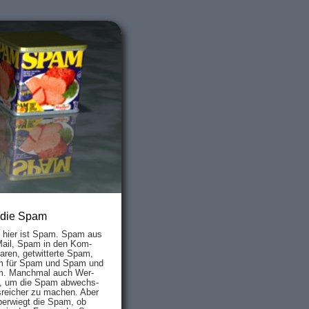
 die Spam
s hier ist Spam. Spam aus
Mail, Spam in den Kom­
aren, ge­twit­ter­te Spam,
 für Spam und Spam und
. Manch­mal auch Wer­
, um die Spam ab­wechs­
­reich­er zu mach­en. Aber
ber­wiegt die Spam, ob