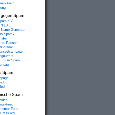
aner-Board
bung
s gegen Spam
spam e.V.
IN.EXE
 Name Generator
das Spam?
nator
ore Ransom!
hingradar
nceScambaiter
mgourmet
 Forum Spam
fonpaul
e Spam
epage
odon
lfed
nische Spam
lden
rags-Feed
entar-Feed
Press.org