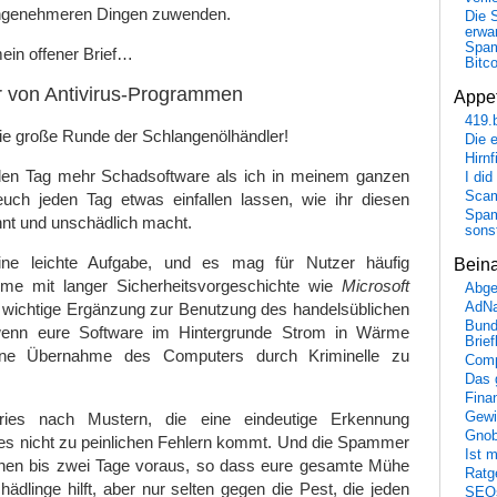
angenehmeren Dingen zuwenden.
Die 
erwar
Spa
mein offener Brief…
Bitc
er von Antivirus-Programmen
Appet
419.
 die große Runde der Schlangenölhändler!
Die 
Hirn
jeden Tag mehr Schadsoftware als ich in meinem ganzen
I did
Scam
uch jeden Tag etwas einfallen lassen, wie ihr diesen
Spam
nt und unschädlich macht.
sons
ine leichte Aufgabe, und es mag für Nutzer häufig
Bein
eme mit langer Sicherheitsvorgeschichte wie
Microsoft
Abge
wichtige Ergänzung zur Benutzung des handelsüblichen
AdN
Bund
wenn eure Software im Hintergrunde Strom in Wärme
Brie
ine Übernahme des Computers durch Kriminelle zu
Comp
Das 
Fina
Gewi
ries nach Mustern, die eine eindeutige Erkennung
Gnob
 es nicht zu peinlichen Fehlern kommt. Und die Spammer
Ist 
nen bis zwei Tage voraus, so dass eure gesamte Mühe
Ratge
hädlinge hilft, aber nur selten gegen die Pest, die jeden
SEO