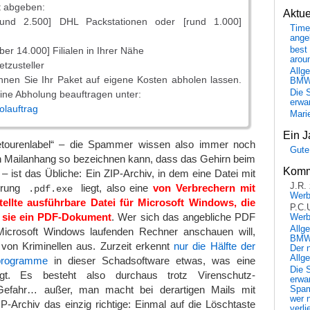
t abgeben:
Aktu
rund 2.500] DHL Packstationen oder [rund 1.000]
Time
ange
über 14.000] Filialen in Ihrer Nähe
best 
arou
etzusteller
Allg
nen Sie Ihr Paket auf eigene Kosten abholen lassen.
BM
Die 
eine Abholung beauftragen unter:
erwar
olauftrag
Mari
Ein J
etourenlabel“ – die Spammer wissen also immer noch
Gute
en Mailanhang so bezeichnen kann, dass das Gehirn beim
Komm
 – ist das Übliche: Ein ZIP-Archiv, in dem eine Datei mit
J.R.
erung
liegt, also eine
von Verbrechern mit
.pdf.exe
Wer
ellte ausführbare Datei für Microsoft Windows, die
P.C.
ei sie ein PDF-Dokument
. Wer sich das angebliche PDF
Wer
Allg
Microsoft Windows laufenden Rechner anschauen will,
BMW 
 von Kriminellen aus. Zurzeit erkennt
nur die Hälfte der
Der 
Allg
sprogramme
in dieser Schadsoftware etwas, was eine
Die 
igt. Es besteht also durchaus trotz Virenschutz-
erwar
Gefahr… außer, man macht bei derartigen Mails mit
Spa
wer n
-Archiv das einzig richtige: Einmal auf die Löschtaste
verli