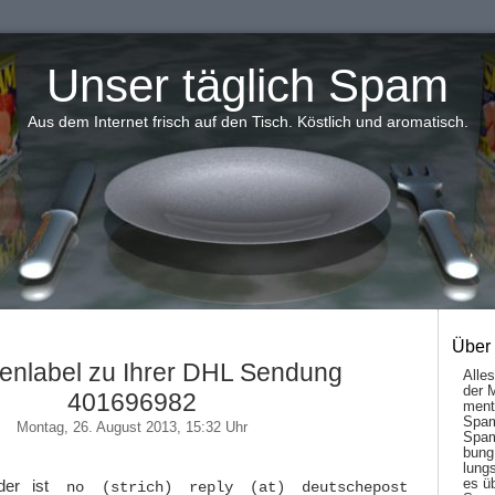
Unser täglich Spam
Aus dem Internet frisch auf den Tisch. Köstlich und aromatisch.
Über
enlabel zu Ihrer DHL Sendung
Alle
der 
401696982
men­t
Spam
Montag, 26. August 2013, 15:32 Uhr
Spam
bung
lungs
es ü
nder ist
no (strich) reply (at) deutschepost