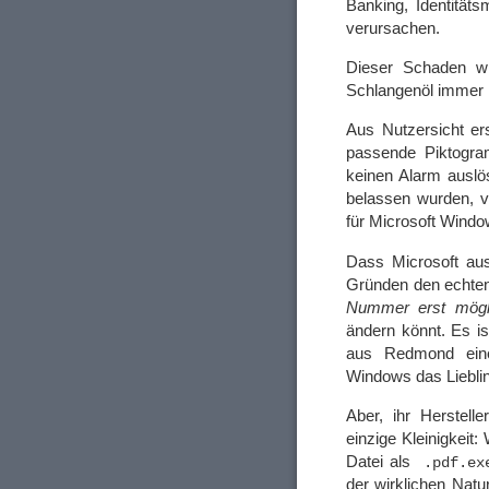
Banking, Identität
verursachen.
Dieser Schaden 
Schlangenöl immer n
Aus Nutzersicht er
passende Piktogr
keinen Alarm auslö
belassen wurden, v
für Microsoft Windo
Dass Microsoft aus
Gründen den echten
Nummer erst mögl
ändern könnt. Es i
aus Redmond einer
Windows das Liebling
Aber, ihr Herstelle
einzige Kleinigkeit
Datei als
.pdf.ex
der wirklichen Natu