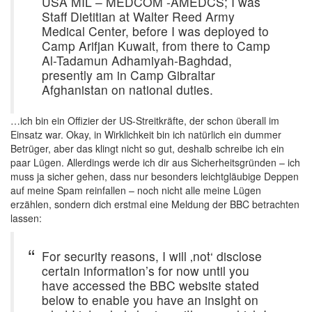
USA MIL – MEDCOM -AMEDCS; I was
Staff Dietitian at Walter Reed Army
Medical Center, before I was deployed to
Camp Arifjan Kuwait, from there to Camp
Al-Tadamun Adhamiyah-Baghdad,
presently am in Camp Gibraltar
Afghanistan on national duties.
…ich bin ein Offizier der US-Streitkräfte, der schon überall im
Einsatz war. Okay, in Wirklichkeit bin ich natürlich ein dummer
Betrüger, aber das klingt nicht so gut, deshalb schreibe ich ein
paar Lügen. Allerdings werde ich dir aus Sicherheitsgründen – ich
muss ja sicher gehen, dass nur besonders leichtgläubige Deppen
auf meine Spam reinfallen – noch nicht alle meine Lügen
erzählen, sondern dich erstmal eine Meldung der BBC betrachten
lassen:
For security reasons, I will ‚not‘ disclose
certain information’s for now until you
have accessed the BBC website stated
below to enable you have an insight on