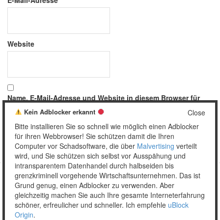
Website
Name, E-Mail-Adresse und Website in diesem Browser für
meinen nächsten Kommentar speichern.
Kein Adblocker erkannt
Close
Bitte installieren Sie so schnell wie möglich einen Adblocker
für ihren Webbrowser! Sie schützen damit die Ihren
Computer vor Schadsoftware, die über
Malvertising
verteilt
wird, und Sie schützen sich selbst vor Ausspähung und
intransparentem Datenhandel durch halbseiden bis
grenzkriminell vorgehende Wirtschaftsunternehmen. Das ist
Grund genug, einen Adblocker zu verwenden. Aber
Copyright © 2026 Unser täglich Spam.
gleichzeitig machen Sie auch Ihre gesamte Interneterfahrung
Mobile
WordPress Theme by themehall.com
schöner, erfreulicher und schneller. Ich empfehle
uBlock
Origin
.