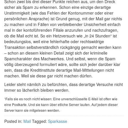
Schon zwei bis drei dieser Punkte reichen aus, um den Dreck
sicher als Spam zu erkennen. Schon eine einzige derartige
Unstimmigkeit (wie das Fehlen der Kontonummer oder einer
persönlichen Ansprache) ist Grund genug, mit der Mail gar nichts
zu machen und in Fällen von verbleibender Unsicherheit einfach
mal in der kontoführenden Filiale anzurufen und nachzufragen,
ob die Mail echt ist. So ein Hetzversuch wie „in 24 Stunden“ ist
bedeutungslos, weil eine fehlerhafte oder rechtswidrige
Transaktion selbstverständlich rückgängig gemacht werden kann
– schon an diesem kleinen Detail zeigt sich der kriminelle
Spamcharakter des Machwerkes. Und selbst, wenn die Spam
völlig überzeugend formuliert wäre, sollte sich jeder darüber klar
sein, dass die Kreditinstitute derartige Mail-Mitteilungen nicht
machen. Weil sie diese gar nicht machen dürfen.
Leider steht nämlich zu befürchten, dass derartige Versuche nicht
immer so lächerlich bleiben werden.
¹Falls sie es noch nicht wissen: Eine unverschlüsselte E-Mail ist offen wie
eine Postkarte. Und sie kann über etliche Server laufen. Auf jedem dieser
Server kann sie mitgelesen werden.
Posted in:
Mail
Tagged:
Sparkasse