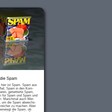
 die Spam
s hier ist Spam. Spam aus
Mail, Spam in den Kom­
aren, ge­twit­ter­te Spam,
 für Spam und Spam und
. Manch­mal auch Wer­
, um die Spam ab­wechs­
­reich­er zu mach­en. Aber
ber­wiegt die Spam, ob