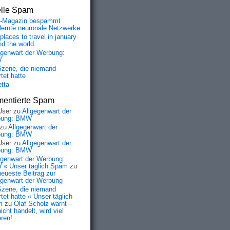
elle Spam
-Magazin bespammt
lernte neuronale Netzwerke
places to travel in january
nd the world
egenwart der Werbung:
W
Szene, die niemand
tet hatte
etta
entierte Spam
User
zu
Allgegenwart der
bung: BMW
zu
Allgegenwart der
bung: BMW
User
zu
Allgegenwart der
bung: BMW
egenwart der Werbung:
« Unser täglich Spam
zu
neueste Beitrag zur
egenwart der Werbung
Szene, die niemand
tet hatte « Unser täglich
m
zu
Olaf Scholz warnt –
icht handelt, wird viel
eren!