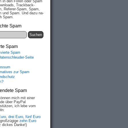
 in den Fo­ren oder Spam
wn­loads, Track­back-
, Re­fe­rer-Spam, Spam,
 und Spam. Und da­zu na­
ich Spam.
chte Spam
rte Spam
ivierte Spam
Datenschleuder-Seite
essum
rmatives zur Spam
ndschutz
m?
endete Spam
können mich mit einer
de über PayPal
rstützen, ich lebe vom
ln:
Euro
,
drei Euro
,
fünf Euro
 großzügige
zehn Euro
z dickes Danke!)