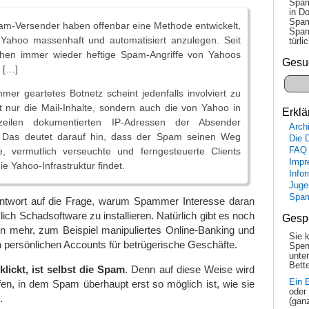
Spam
in Do
Spam
m-Versender haben offenbar eine Methode entwickelt,
Spam
 Yahoo massenhaft und automatisiert anzulegen. Seit
tür­l
hen immer wieder heftige Spam-Angriffe von Yahoos
Gesu
 […]
mer geartetes Botnetz scheint jedenfalls involviert zu
t nur die Mail-Inhalte, sondern auch die von Yahoo in
Erklä
zeilen dokumentierten IP-Adressen der Absender
Arch
k. Das deutet darauf hin, dass der Spam seinen Weg
Die 
e, vermutlich verseuchte und ferngesteuerte Clients
FAQ
Impr
e Yahoo-Infrastruktur findet.
Info
Juge
Spa
Antwort auf die Frage, warum Spammer Interesse daran
ich Schadsoftware zu installieren. Natürlich gibt es noch
Gesp
n mehr, zum Beispiel manipuliertes Online-Banking und
Sie 
persönlichen Accounts für betrügerische Geschäfte.
Spen
unte
Bette
lickt, ist selbst die Spam
. Denn auf diese Weise wird
Ein 
en, in dem Spam überhaupt erst so möglich ist, wie sie
oder
.
(gan