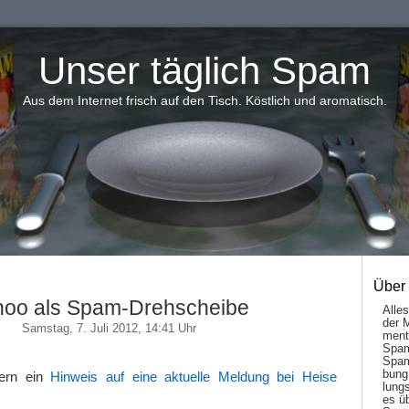
Unser täglich Spam
Aus dem Internet frisch auf den Tisch. Köstlich und aromatisch.
Über
hoo als Spam-Drehscheibe
Alle
der 
Samstag, 7. Juli 2012, 14:41 Uhr
men­t
Spam
Spam
bung
ern ein
Hinweis auf eine aktuelle Meldung bei Heise
lungs
es ü