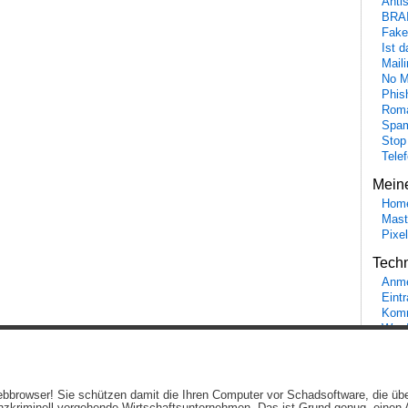
Anti
BRA
Fake
Ist 
Maili
No M
Phis
Roma
Spa
Stop
Tele
Mein
Hom
Mast
Pixe
Tech
Anme
Eint
Komm
Word
Ein genussvolles Blog von
Elias Schwerdtfeger
(
Lizenz
,
Datenschutzerklärun
 Webbrowser! Sie schützen damit die Ihren Computer vor Schadsoftware, die üb
Beiträge (RSS)
und
Kommentare (RSS)
.