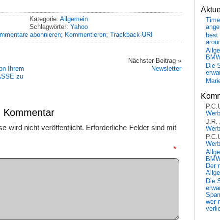
Aktu
Kategorie:
Allgemein
Time
Schlagwörter:
Yahoo
ange
mmentare abonnieren
;
Kommentieren
;
Trackback-URI
best 
arou
Allg
BM
Nächster Beitrag »
Die 
on Ihrem
Newsletter
erwar
ASSE zu
Mari
Komm
P.C.
en Kommentar
Wer
J.R.
 wird nicht veröffentlicht.
Erforderliche Felder sind mit
Wer
P.C.
Wer
mmentar
*
Allg
BMW 
Der 
Allg
Die 
erwar
Spa
wer n
verli