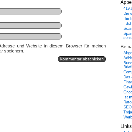
Appet
419.
Die 
Hirn
I did
Scam
Spam
sons
Adresse und Website in diesem Browser für meinen
Bein
r speichern.
Abge
AdN
Bund
Brie
Comp
Das 
Fina
Gewi
Gnob
Ist 
Ratge
SEO
Troj
Wer
Link