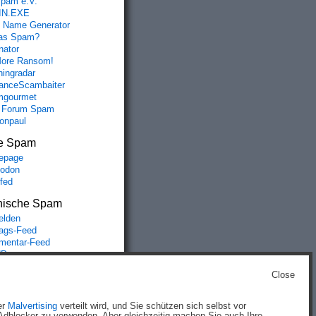
spam e.V.
IN.EXE
 Name Generator
das Spam?
nator
ore Ransom!
hingradar
nceScambaiter
mgourmet
 Forum Spam
fonpaul
e Spam
epage
odon
lfed
nische Spam
lden
rags-Feed
entar-Feed
Press.org
Close
g
)
er
Malvertising
verteilt wird, und Sie schützen sich selbst vor