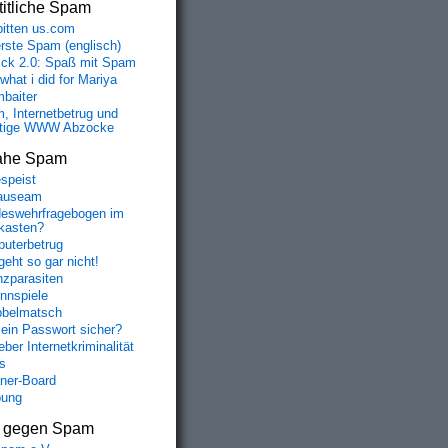
itliche Spam
bitten us.com
erste Spam (englisch)
fick 2.0: Spaß mit Spam
 what i did for Mariya
baiter
, Internetbetrug und
tige WWW Abzocke
ahe Spam
speist
auseam
eswehrfragebogen im
fkasten?
uterbetrug
geht so gar nicht!
nzparasiten
nnspiele
belmatsch
mein Passwort sicher?
ber Internetkriminalität
s
aner-Board
bung
s gegen Spam