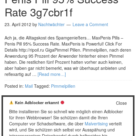
Rate 3g7cbr1f
23. April 2012
by
Nachtwächter
Leave a Comment
Ach ja, die Alltagskost des Spamgenießers… MaxPenis Pills –
Penis Pill 95% Success Rate. MaxPenis is Powerful! Click For
Details http://ripoil.ru GigaPimmel Pillen. Pimmelpillen, nach deren
Anwendung 95 Prozent der Anwender hinterher einen Pimmel
haben. Die restlichen fünf Prozent hatten vorher auch keinen,
aber haben gar nicht bemerkt, was wir überhaupt anbieten und
reflexartig auf …
[Read more…]
Posted in:
Mail
Tagged:
Pimmelpillen
Kein Adblocker erkannt
Close
Bitte installieren Sie so schnell wie möglich einen Adblocker
1
2
3
Weiter »
für ihren Webbrowser! Sie schützen damit die Ihren
Computer vor Schadsoftware, die über
Malvertising
verteilt
wird, und Sie schützen sich selbst vor Ausspähung und
intransparentem Datenhandel durch halbseiden bis