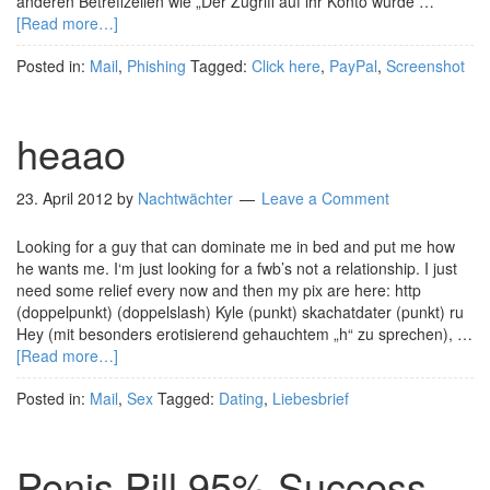
anderen Betreffzeilen wie „Der Zugriff auf ihr Konto wurde …
[Read more…]
Posted in:
Mail
,
Phishing
Tagged:
Click here
,
PayPal
,
Screenshot
heaao
23. April 2012
by
Nachtwächter
Leave a Comment
Looking for a guy that can dominate me in bed and put me how
he wants me. I‘m just looking for a fwb’s not a relationship. I just
need some relief every now and then my pix are here: http
(doppelpunkt) (doppelslash) Kyle (punkt) skachatdater (punkt) ru
Hey (mit besonders erotisierend gehauchtem „h“ zu sprechen), …
[Read more…]
Posted in:
Mail
,
Sex
Tagged:
Dating
,
Liebesbrief
Penis Pill 95% Success