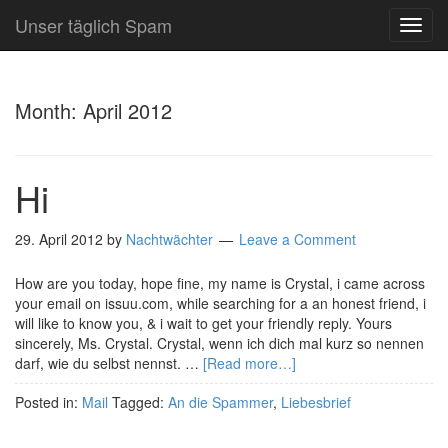
Unser täglich Spam
TOG
NAVI
Month:
April 2012
Hi
29. April 2012
by
Nachtwächter
Leave a Comment
How are you today, hope fine, my name is Crystal, i came across
your email on issuu.com, while searching for a an honest friend, i
will like to know you, & i wait to get your friendly reply. Yours
sincerely, Ms. Crystal. Crystal, wenn ich dich mal kurz so nennen
darf, wie du selbst nennst. …
[Read more…]
Posted in:
Mail
Tagged:
An die Spammer
,
Liebesbrief