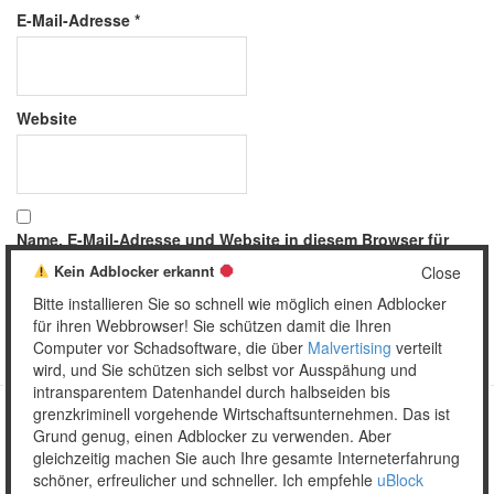
E-Mail-Adresse
*
Website
Name, E-Mail-Adresse und Website in diesem Browser für
meinen nächsten Kommentar speichern.
Kein Adblocker erkannt
Close
Bitte installieren Sie so schnell wie möglich einen Adblocker
für ihren Webbrowser! Sie schützen damit die Ihren
Computer vor Schadsoftware, die über
Malvertising
verteilt
wird, und Sie schützen sich selbst vor Ausspähung und
intransparentem Datenhandel durch halbseiden bis
grenzkriminell vorgehende Wirtschaftsunternehmen. Das ist
Grund genug, einen Adblocker zu verwenden. Aber
Copyright © 2026 Unser täglich Spam.
gleichzeitig machen Sie auch Ihre gesamte Interneterfahrung
Mobile
WordPress Theme by themehall.com
schöner, erfreulicher und schneller. Ich empfehle
uBlock