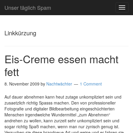
Unser täglich Spam
TOG
NAVI
Linkkürzung
Eis-Creme essen macht
fett
8. November 2009
by
Nachtwächter
1 Comment
Auf dauer abnehmen kann heut zutage unkompliziert sein und
zusaetzlich richtig Spasss machen. Den von professioneller
Fotografie und digitaler Bildbearbeitung eingeschüchterten
Menschen irgendwelche Wundermittel „zum Abnehmen“
andrehen zu wollen, kann zurzeit sehr unkompliziert sein und
sogar richtig Spaß machen, wenn man nur zynisch genug ist.
Versuchen sie djese brandneue Art und weise und er-fahren sie,