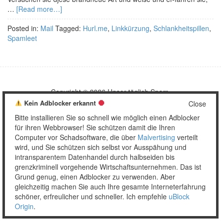
…
[Read more…]
Posted in:
Mail
Tagged:
Hurl.me
,
Linkkürzung
,
Schlankheitspillen
,
Spamleet
Copyright © 2026 Unser täglich Spam.
Mobile
WordPress Theme by themehall.com
Kein Adblocker erkannt
Close
Bitte installieren Sie so schnell wie möglich einen Adblocker
für ihren Webbrowser! Sie schützen damit die Ihren
Computer vor Schadsoftware, die über
Malvertising
verteilt
wird, und Sie schützen sich selbst vor Ausspähung und
intransparentem Datenhandel durch halbseiden bis
grenzkriminell vorgehende Wirtschaftsunternehmen. Das ist
Grund genug, einen Adblocker zu verwenden. Aber
gleichzeitig machen Sie auch Ihre gesamte Interneterfahrung
schöner, erfreulicher und schneller. Ich empfehle
uBlock
Origin
.