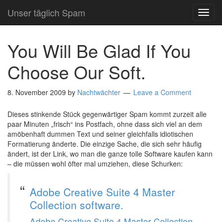
Unser täglich Spam
TOG
NAVI
You Will Be Glad If You
Choose Our Soft.
8. November 2009
by
Nachtwächter
Leave a Comment
Dieses stinkende Stück gegenwärtiger Spam kommt zurzeit alle
paar Minuten „frisch“ ins Postfach, ohne dass sich viel an dem
amöbenhaft dummen Text und seiner gleichfalls idiotischen
Formatierung änderte. Die einzige Sache, die sich sehr häufig
ändert, ist der Link, wo man die ganze tolle Software kaufen kann
– die müssen wohl öfter mal umziehen, diese Schurken:
Adobe Creative Suite 4 Master
Collection software.
Adobe Creative Suite 4 Master Collection