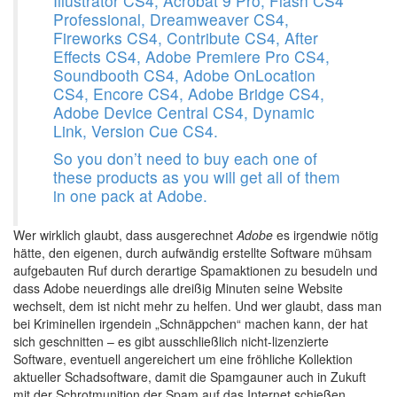
Illustrator CS4, Acrobat 9 Pro, Flash CS4
Professional, Dreamweaver CS4,
Fireworks CS4, Contribute CS4, After
Effects CS4, Adobe Premiere Pro CS4,
Soundbooth CS4, Adobe OnLocation
CS4, Encore CS4, Adobe Bridge CS4,
Adobe Device Central CS4, Dynamic
Link, Version Cue CS4.
So you don’t need to buy each one of
these products as you will get all of them
in one pack at Adobe.
Wer wirklich glaubt, dass ausgerechnet
Adobe
es irgendwie nötig
hätte, den eigenen, durch aufwändig erstellte Software mühsam
aufgebauten Ruf durch derartige Spamaktionen zu besudeln und
dass Adobe neuerdings alle dreißig Minuten seine Website
wechselt, dem ist nicht mehr zu helfen. Und wer glaubt, dass man
bei Kriminellen irgendein „Schnäppchen“ machen kann, der hat
sich geschnitten – es gibt ausschließlich nicht-lizenzierte
Software, eventuell angereichert um eine fröhliche Kollektion
aktueller Schadsoftware, damit die Spamgauner auch in Zukuft
mit der Schrotmunition der Spam auf das Internet schießen