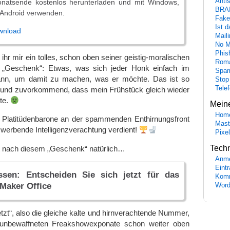
Anti
natsende kostenlos herunterladen und mit Windows,
BRA
 Android verwenden.
Fake
Ist 
wnload
Maili
No M
Phis
ihr mir ein tolles, schon oben seiner geistig-moralischen
Roma
s „Geschenk“: Etwas, was sich jeder Honk einfach im
Spa
ann, um damit zu machen, was er möchte. Das ist so
Stop
Tele
ch und zuvorkommend, dass mein Frühstück gleich wieder
te.
Mein
Hom
hr Platitüdenbarone an der spammenden Enthirnungsfront
Mast
r werbende Intelligenzverachtung verdient!
Pixe
Tech
st nach diesem „Geschenk“ natürlich…
Anme
Eint
ssen: Entscheiden Sie sich jetzt für das
Komm
tMaker Office
Word
tzt“, also die gleiche kalte und hirnverachtende Nummer,
ell unbewaffneten Freakshowexponate schon weiter oben