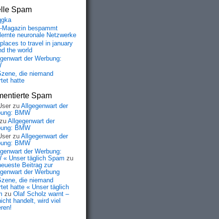
elle Spam
qgka
-Magazin bespammt
lernte neuronale Netzwerke
places to travel in january
nd the world
egenwart der Werbung:
W
Szene, die niemand
tet hatte
entierte Spam
User
zu
Allgegenwart der
bung: BMW
zu
Allgegenwart der
bung: BMW
User
zu
Allgegenwart der
bung: BMW
egenwart der Werbung:
« Unser täglich Spam
zu
neueste Beitrag zur
egenwart der Werbung
Szene, die niemand
tet hatte « Unser täglich
m
zu
Olaf Scholz warnt –
icht handelt, wird viel
eren!