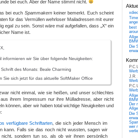
unde bei euch. Aber der Name stimmt nicht.
Aktu
das bei euch
Spammakern
keiner bemerkt. Euch scheint
xdie
Time
Daten für das Vermüllen wehrloser Mailadressen mit eurer
ange
ig egal zu sein. Sonst wäre mal aufgefallen, dass „X“ ein
best 
icher Name ist.
arou
Allg
BM
Die 
 X,
erwar
l informieren wir Sie über folgende Neuigkeiten:
Komm
P.C.
 Schrift des Monats: Beale Charming
Wer
J.R.
 Sie sich jetzt für das aktuelle SoftMaker Office
Wer
P.C.
Wer
zwar nicht einmal, wie sie heißen, und unser schlechtes
Allg
t aus ihrem Impressum nur ihre Mülladresse, aber nicht
BMW 
Der 
ln können, aber wir haben total wichtige Neuigkeiten und
Allg
:
Die 
erwar
Spa
os verfügbare Schriftarten
, die sich jeder Mensch im
wer n
n kann. Falls sie das noch nicht wussten, sagen wir
verli
nicht, sondern tun so, als ob wir ihnen persönlich