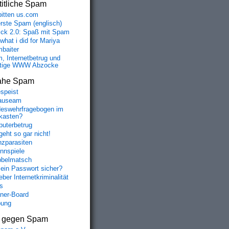
itliche Spam
bitten us.com
erste Spam (englisch)
fick 2.0: Spaß mit Spam
 what i did for Mariya
baiter
, Internetbetrug und
tige WWW Abzocke
ahe Spam
speist
auseam
eswehrfragebogen im
fkasten?
uterbetrug
geht so gar nicht!
nzparasiten
nnspiele
belmatsch
mein Passwort sicher?
ber Internetkriminalität
s
aner-Board
bung
s gegen Spam