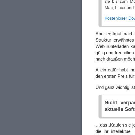
sie bis zum Mo
Mac, Linux und
Kostenloser Do
Aber erstmal macht 
Struktur erwähnte
Web runterladen k
gütig und freundli
nach draußen möch
Allein dafür habt i
den ersten Preis fü
Und ganz wichtig i
Nicht verpa
aktuelle Sof
…das „Kaufen sie je
die ihr intellektu