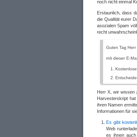
noch nicht einmal K
Erstaunlich, dass 
die Qualität eurer 
asozialen Spam völl
recht unwahrscheinl
Guten Tag Herr
mit dieser E-Mai
Kostenlose
Entscheiden
Herr X, wir wissen 
Harvesterskript ha
ihren Namen ermitte
Informationen für sie
Es gibt kostenl
Web runterlade
es ihnen auch 