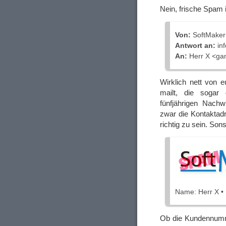
Nein, frische Spam i
Von:
SoftMaker
Antwort an:
in
An:
Herr X <ga
Wirklich nett von 
mailt, die soga
fünfjährigen Nach
zwar die Kontaktadr
richtig zu sein. Son
Name: Herr X 
Ob die Kundennummer