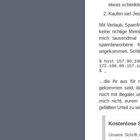
etwas schenkt
Kaufen sie! Jet
Mit Verlaub, SpamM
keine richtige Mein
mich tausendmal K
spambeworbene K
angekommen. Schließ
$ host 157.90.196
172.196.90.157.i
…die ihr aus für 
gekommen seid, da
noch mit illegaler 
mich nicht, eurem 
gefällten Urteil zu 
Kostenlose S
Unsere Schrift