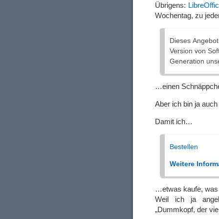
Übrigens:
LibreOffi
Wochentag, zu jede
Dieses Angebot 
Version von Sof
Generation uns
…einen Schnäppche
Aber ich bin ja auc
Damit ich…
Bestellen
Weitere Inform
…etwas kaufe, was i
Weil ich ja ange
„Dummkopf, der viel