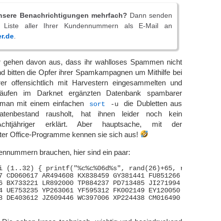
unsere Benachrichtigungen mehrfach?
Dann senden
e Liste aller Ihrer Kundennummern als E-Mail an
r.de
.
r gehen davon aus, dass ihr wahlloses Spammen nicht
 und bitten die Opfer ihrer Spamkampagnen um Mithilfe bei
rer offensichtlich mit Harvestern eingesammelten und
äufen im Darknet ergänzten Datenbank spambarer
 man mit einem einfachen
die Dubletten aus
sort
-u
tenbestand rausholt, hat ihnen leider noch kein
Achtjähriger erklärt. Aber hauptsache, mit der
ter Office-Programme kennen sie sich aus!
ennummern brauchen, hier sind ein paar:
i (1..32) { printf("%c%c%06d%s", rand(26)+65, rand(26)+65
7 CD060617 AR494608 KX838459 GY381441 FU851266 ZN256258

6 BX733221 LR892000 TP884237 PD713485 JI271994 HY333165

4 UE753235 YP263061 YF595312 FK002149 EY120050 VG022376

8 DE403612 JZ609446 WC397006 XP224438 CM016490 UR135363
