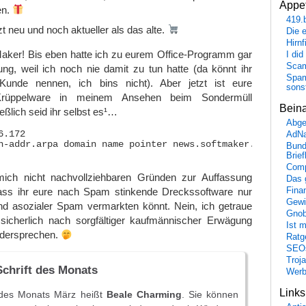
Appet
en.
419.
zt neu und noch aktueller als das alte.
Die 
Hirn
aker! Bis eben hatte ich zu eurem Office-Programm gar
I did
Scam
ung, weil ich noch nie damit zu tun hatte (da könnt ihr
Spam
unde nennen, ich bins nicht). Aber jetzt ist eure
sons
rüppelware in meinem Ansehen beim Sondermüll
Bein
lich seid ihr selbst es¹…
Abge
.172

AdN
n-addr.arpa domain name pointer news.softmaker.com.

Bund
Brie
Comp
mich nicht nachvollziehbaren Gründen zur Auffassung
Das 
Fina
ss ihr eure nach Spam stinkende Dreckssoftware nur
Gewi
und asozialer Spam vermarkten könnt. Nein, ich getraue
Gnob
sicherlich nach sorgfältiger kaufmännischer Erwägung
Ist 
widersprechen.
Ratge
SEO
Troj
chrift des Monats
Wer
Link
 des Monats März heißt
Beale Charming
. Sie können