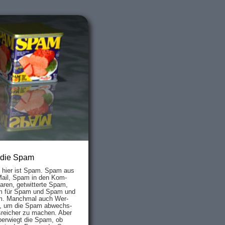
 die Spam
s hier ist Spam. Spam aus
Mail, Spam in den Kom­
aren, ge­twit­ter­te Spam,
 für Spam und Spam und
. Manch­mal auch Wer­
, um die Spam ab­wechs­
­reich­er zu mach­en. Aber
ber­wiegt die Spam, ob