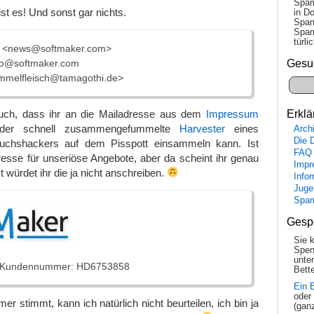
Spam
st es! Und sonst gar nichts.
in Do
Spam
Spam
tür­l
 <news@softmaker.com>
fo@softmaker.com
Gesu
mmelfleisch@tamagothi.de>
euch, dass ihr an die Mailadresse aus dem
Impressum
Erklä
r der schnell zusammengefummelte
Harvester
eines
Arch
Die 
wuchshackers auf dem Pisspott einsammeln kann. Ist
FAQ
esse für unseriöse Angebote, aber da scheint ihr genau
Impr
st würdet ihr die ja nicht anschreiben.
Info
Juge
Spa
Gesp
Sie 
Spen
unte
• Kundennummer: HD6753858
Bette
Ein 
oder
 stimmt, kann ich natürlich nicht beurteilen, ich bin ja
(gan