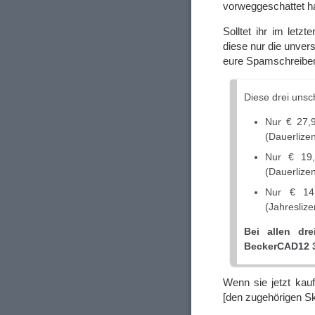
vorweggeschattet hab
Solltet ihr im letz
diese nur die unver
eure Spamschreiber
Diese drei unsc
Nur € 27,9
(Dauerlize
Nur € 19,
(Dauerlize
Nur € 14,
(Jahreslize
Bei allen dre
BeckerCAD12 3
Wenn sie jetzt kau
[den zugehörigen 