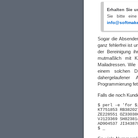
Erhalten Sie 
Sie bitte ein
info@softmake
Sogar die Absende
ganz fehlerfrei ist
der Bereinigung ih
mutmaßlich mit K
Mailadressen. Wie
einem solchen Da
dahergelaufener 
Programmierung fet
Falls die noch Kund
$ perl -e 'for $
KT751853 RB38202
ZE228551 OZ33038
VJ123369 SH82381
AD904537 JI34387