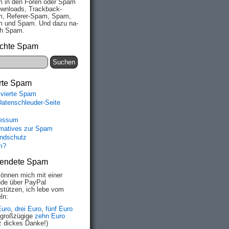
 in den Fo­ren oder Spam
wn­loads, Track­back-
, Re­fe­rer-Spam, Spam,
 und Spam. Und da­zu na­
ich Spam.
chte Spam
rte Spam
ivierte Spam
Datenschleuder-Seite
essum
rmatives zur Spam
ndschutz
m?
endete Spam
können mich mit einer
de über PayPal
rstützen, ich lebe vom
ln:
Euro
,
drei Euro
,
fünf Euro
 großzügige
zehn Euro
z dickes Danke!)