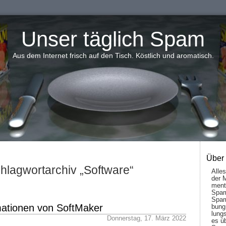
Unser täglich Spam
Aus dem Internet frisch auf den Tisch. Köstlich und aromatisch.
Über
hlagwortarchiv „Software“
Alle
der 
men­t
Spam
Spam
mationen von SoftMaker
bung
lungs
Donnerstag, 17. März 2022
es ü