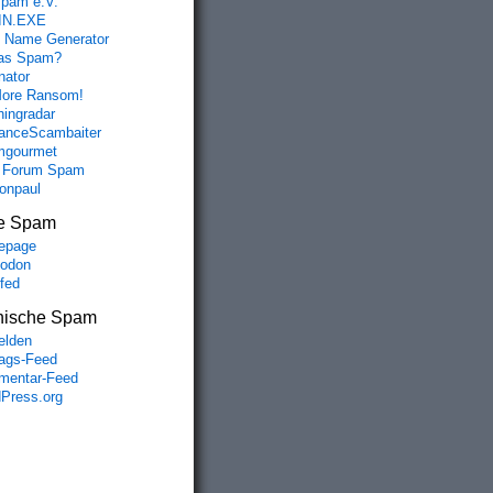
spam e.V.
IN.EXE
 Name Generator
das Spam?
nator
ore Ransom!
hingradar
nceScambaiter
mgourmet
 Forum Spam
fonpaul
e Spam
epage
odon
lfed
nische Spam
lden
rags-Feed
entar-Feed
Press.org