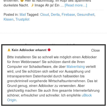
entfernen.
Hier ist Nachmittag. Im Kopf des Spammers
dunkelste Nacht.
Image Ah ja! Ein …
[Read more…]
Posted in:
Mail
Tagged:
Cloud
,
Derila
,
Firebase
,
Gesundheit
,
Kissen
,
Trustpilot
Copyright © 2026 Unser täglich Spam.
Kein Adblocker erkannt
Mobile
WordPress Theme by themehall.com
Close
Bitte installieren Sie so schnell wie möglich einen Adblocker
für ihren Webbrowser! Sie schützen damit die Ihren
Computer vor Schadsoftware, die über
Malvertising
verteilt
wird, und Sie schützen sich selbst vor Ausspähung und
intransparentem Datenhandel durch halbseiden bis
grenzkriminell vorgehende Wirtschaftsunternehmen. Das ist
Grund genug, einen Adblocker zu verwenden. Aber
gleichzeitig machen Sie auch Ihre gesamte Interneterfahrung
schöner, erfreulicher und schneller. Ich empfehle
uBlock
Origin
.