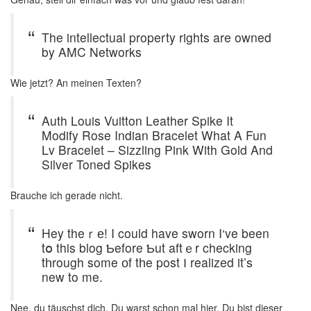
The intellectual property rights are owned
by AMC Networks
Wie jetzt? An meinen Texten?
Auth Louis Vuitton Leather Spike It
Modify Rose Indian Bracelet What A Fun
Lv Bracelet – Sizzling Pink With Gold And
Silver Toned Spikes
Brauche ich gerade nicht.
Hey theｒе! I could have sworn I‘ve been
tօ this blog Ƅefore Ƅut aftｅr checking
tһrough some оf tһe post Ӏ realized it’s
new to me.
Nee, du täuschst dich. Du warst schon mal hier. Du bist dieser