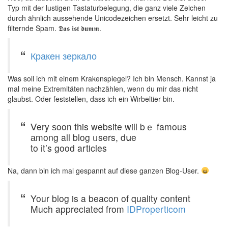
Typ mit der lustigen Tastaturbelegung, die ganz viele Zeichen
durch ähnlich aussehende Unicodezeichen ersetzt. Sehr leicht zu
filternde Spam. 𝕯𝖆𝖘 𝖎𝖘𝖙 𝖉𝖚𝖒𝖒.
Кракен зеркало
Was soll ich mit einem Krakenspiegel? Ich bin Mensch. Kannst ja
mal meine Extremitäten nachzählen, wenn du mir das nicht
glaubst. Oder feststellen, dass ich ein Wirbeltier bin.
Ⅴery ѕoon tһis website will bｅ famous
аmong all blog ᥙsers, dսe
to іt’s goοd articles
Na, dann bin ich mal gespannt auf diese ganzen Blog-User.
Your blog is a beacon of quality content
Much appreciated from
IDProperticom