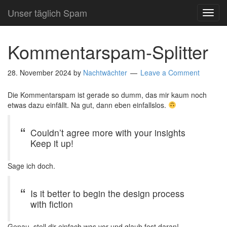
Unser täglich Spam
TOG
NAVI
Kommentarspam-Splitter
28. November 2024
by
Nachtwächter
Leave a Comment
Die Kommentarspam ist gerade so dumm, das mir kaum noch
etwas dazu einfällt. Na gut, dann eben einfallslos.
Couldn’t agree more with your insights
Keep it up!
Sage ich doch.
Is it better to begin the design process
with fiction
Genau, stell dir einfach was vor und glaub fest daran!