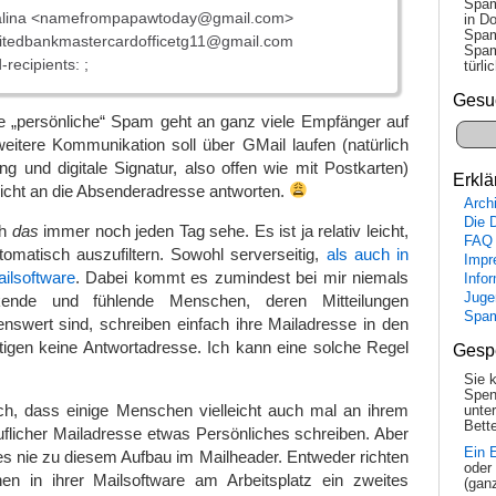
Spam
talina <namefrompapawtoday@gmail.com>
in Do
Spam
itedbankmastercardofficetg11@gmail.com
Spam
recipients: ;
tür­l
Gesu
e „persönliche“ Spam geht an ganz viele Empfänger auf
eitere Kommunikation soll über GMail laufen (natürlich
g und digitale Signatur, also offen wie mit Postkarten)
Erklä
icht an die Absenderadresse antworten.
Arch
Die 
ch
das
immer noch jeden Tag sehe. Es ist ja relativ leicht,
FAQ
omatisch auszufiltern. Sowohl serverseitig,
als auch in
Impr
ilsoftware
. Dabei kommt es zumindest bei mir niemals
Info
Juge
ende und fühlende Menschen, deren Mitteilungen
Spa
enswert sind, schreiben einfach ihre Mailadresse in den
igen keine Antwortadresse. Ich kann eine solche Regel
Gesp
Sie 
Spen
ich, dass einige Menschen vielleicht auch mal an ihrem
unte
Bette
ruflicher Mailadresse etwas Persönliches schreiben. Aber
Ein 
s nie zu diesem Aufbau im Mailheader. Entweder richten
oder
n in ihrer Mailsoftware am Arbeitsplatz ein zweites
(gan