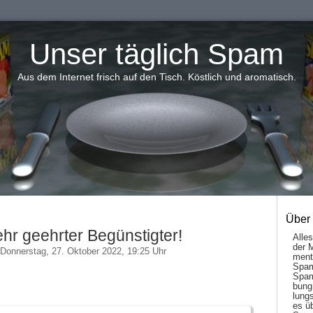
Unser täglich Spam
Aus dem Internet frisch auf den Tisch. Köstlich und aromatisch.
Über
hr geehrter Begünstigter!
Alle
der 
Donnerstag, 27. Oktober 2022, 19:25 Uhr
men­t
Spam
Spam
bung
lungs
es ü