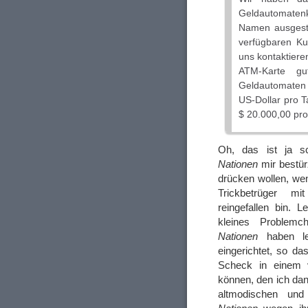
Geldautomaten
Namen ausgest
verfügbaren Ku
uns kontaktiere
ATM-Karte gu
Geldautomaten 
US-Dollar pro T
$ 20.000,00 pro
Oh, das ist ja 
Nationen
mir bestür
drücken wollen, we
Trickbetrüger mi
reingefallen bin. 
kleines Problem
Nationen
haben le
eingerichtet, so da
Scheck in einem v
können, den ich dan
altmodischen un