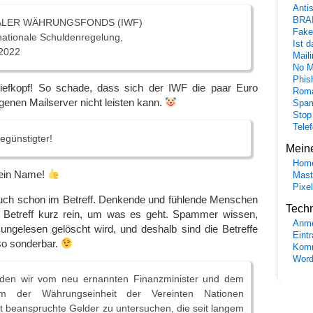
Anti
BRA
ALER WÄHRUNGSFONDS (IWF)
Fake
rnationale Schuldenregelung,
Ist 
2022
Maili
No M
Phis
iefkopf! So schade, dass sich der IWF die paar Euro
Roma
igenen Mailserver nicht leisten kann.
Spa
Stop
Tele
egünstigter!
Mein
Hom
ein Name!
Mast
Pixe
auch schon im Betreff. Denkende und fühlende Menschen
Tech
n Betreff kurz rein, um was es geht. Spammer wissen,
Anme
ungelesen gelöscht wird, und deshalb sind die Betreffe
Eint
o sonderbar.
Komm
Word
rden wir vom neu ernannten Finanzminister und dem
um der Währungseinheit der Vereinten Nationen
ht beanspruchte Gelder zu untersuchen, die seit langem