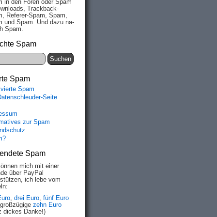
 in den Fo­ren oder Spam
wn­loads, Track­back-
, Re­fe­rer-Spam, Spam,
 und Spam. Und da­zu na­
ich Spam.
chte Spam
rte Spam
ivierte Spam
Datenschleuder-Seite
essum
rmatives zur Spam
ndschutz
m?
endete Spam
können mich mit einer
de über PayPal
rstützen, ich lebe vom
ln:
Euro
,
drei Euro
,
fünf Euro
 großzügige
zehn Euro
z dickes Danke!)