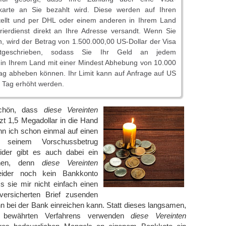
karte an Sie bezahlt wird. Diese werden auf Ihren
ellt und per DHL oder einem anderen in Ihrem Land
rierdienst direkt an Ihre Adresse versandt. Wenn Sie
n, wird der Betrag von 1.500.000,00 US-Dollar der Visa
tgeschrieben, sodass Sie Ihr Geld an jedem
in Ihrem Land mit einer Mindest Abhebung von 10.000
ag abheben können. Ihr Limit kann auf Anfrage auf US
 Tag erhöht werden.
schön, dass
diese Vereinten
zt 1,5 Megadollar in die Hand
nn ich schon einmal auf einen
t seinem Vorschussbetrug
Leider gibt es auch dabei ein
chen, denn
diese Vereinten
ider noch kein Bankkonto
ss sie mir nicht einfach einen
ersicherten Brief zusenden
n bei der Bank einreichen kann. Statt dieses langsamen,
d bewährten Verfahrens verwenden
diese Vereinten