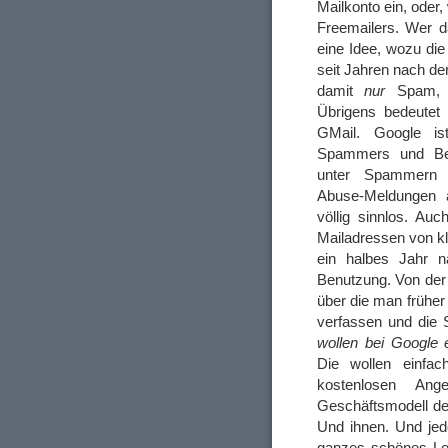
Mailkonto ein, oder
Freemailers. Wer d
eine Idee, wozu die
seit Jahren nach de
damit
nur
Spam, u
Übrigens bedeutet 
GMail. Google is
Spammers und Be
unter Spammern u
Abuse-Meldungen 
völlig sinnlos. Auch
Mailadressen von kl
ein halbes Jahr 
Benutzung. Von der
über die man früher 
verfassen und die 
wollen bei Google e
Die wollen einfa
kostenlosen An
Geschäftsmodell der
Und ihnen. Und jed
ganzes schönes Leb