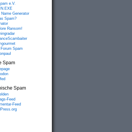
spam e.V.
IN.EXE
 Name Generator
das Spam?
nator
ore Ransom!
hingradar
nceScambaiter
mgourmet
 Forum Spam
fonpaul
e Spam
epage
odon
lfed
nische Spam
lden
rags-Feed
entar-Feed
Press.org