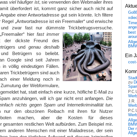
, was
viel häufiger ist
, sie verwenden den Webmailer ihres
Aktu
amit überfordert ist, kommt ganz sicher auch nicht auf
Go8
 Angabe einer Antwortadresse gut sein könnte. Ich filtere
xdie
r Regel „Antwortadresse ist ein Freemailer“ und erwische
Time
ange
nd zwar fast nur dümmste Trickbetrugsversuche.
best 
„Freemailer“ hier
fast immer
arou
t der dickste Freund des
Allg
BM
trügers und
genau deshalb
nd Betrügern so beliebt.
Ein J
an Google sind seit Jahren
cost
 in völlig eindeutigen Fällen.
Komm
aren Trickbetrügern sind auch
Stadt
nach einer Meldung noch in
zu
D
 Zumutung der Webformulare,
Spa
gemeldet hat, statt einfach eine kurze, höfliche E-Mail zu
P.C.
Wer
Spam anzuhängen, will ich gar nicht erst anfangen.
Die
J.R.
infach nichts gegen Spam und Internetkriminalität tun
.
Wer
P.C.
ch nur den obszönen Reibach mit ihren für Nutzer
Wer
geboten machen, aber die Kosten für dieses
Allg
 gesamten restlichen Welt aufbürden. Zum Beispiel mir.
BMW 
Der 
em anderen Menschen mit einer Mailadresse, der sein
Allg
en lang den täglichen Aufwand mit diesem kriminellen