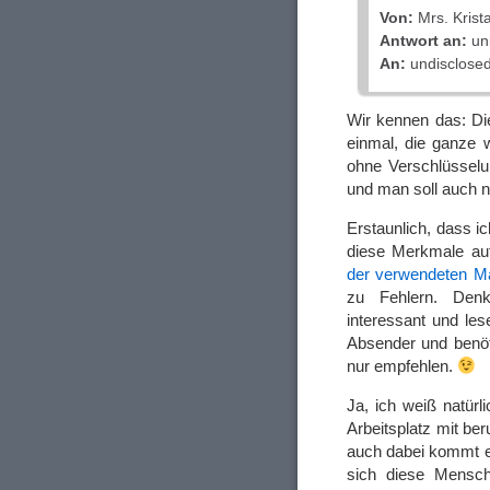
Von:
Mrs. Kris
Antwort an:
un
An:
undisclosed-
Wir kennen das: Di
einmal, die ganze w
ohne Verschlüsselun
und man soll auch n
Erstaunlich, dass i
diese Merkmale aut
der verwendeten Ma
zu Fehlern. Denk
interessant und les
Absender und benöt
nur empfehlen.
Ja, ich weiß natürl
Arbeitsplatz mit be
auch dabei kommt e
sich diese Mensche