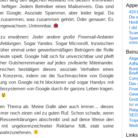
Appet
 heftiger: Jedem Betreiber eines Mailservers. Das sind
419.
i Google. Asoziale Spammer, aber leider legal. Da
Die 
r zusammen, was zusammen gehört. Oder genauer: Es
Hirn
engewachsen. Untrennbar.
I did
Scam
 zu erwähnen:
Jeder andere große Freemail-Anbieter
Spam
sons
-Meldungen
. Sogar Yandex. Sogar Microsoft. Inzwischen
rüher einmal unter gewerbsmäßigen Betrügern die Rolle
Bein
heute spielt. Google hält sich für unverzichtbar und pfeift
Abge
ischer Gutsherrenmanier auf jedes zivilisierte Miteinander.
AdN
schen bestätigen dieses asoziale Verhalten eines
Bund
Brie
en Konzerns, indem sie die Suchmaschine von Google
Comp
ung von Google nicht blockieren und sogar Handys mit
Das 
triebssystemen von Google durch ihr ganzes Leben tragen.
Fina
Gewi
!
Gnob
Ist 
om Thema ab. Meine Galle aber auch immer… dieses
Ratge
immer noch einen viel zu guten Ruf. Schon schade, wenn
SEO
Resseerklärungen abschreibt und auf diese Weise den
Troj
l mit ungekennzeichneter Reklame füllt, statt seine
Wer
e wahrzunehmen.
Link