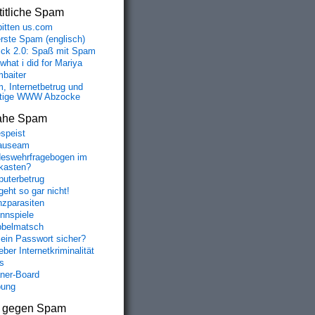
itliche Spam
bitten us.com
erste Spam (englisch)
fick 2.0: Spaß mit Spam
 what i did for Mariya
baiter
, Internetbetrug und
tige WWW Abzocke
ahe Spam
speist
auseam
eswehrfragebogen im
fkasten?
uterbetrug
geht so gar nicht!
nzparasiten
nnspiele
belmatsch
mein Passwort sicher?
ber Internetkriminalität
s
aner-Board
bung
s gegen Spam