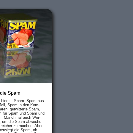
 die Spam
s hier ist Spam. Spam aus
Mail, Spam in den Kom­
aren, ge­twit­ter­te Spam,
 für Spam und Spam und
. Manch­mal auch Wer­
, um die Spam ab­wechs­
­reich­er zu mach­en. Aber
ber­wiegt die Spam, ob