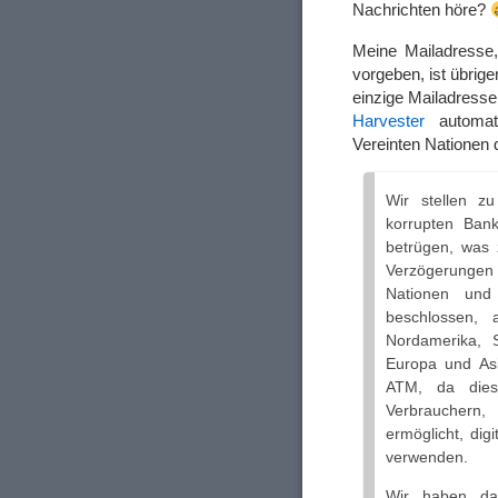
Nachrichten höre?
Meine Mailadresse
vorgeben, ist übri
einzige Mailadress
Harvester
automati
Vereinten Nationen d
Wir stellen z
korrupten Ban
betrügen, was 
Verzögerungen 
Nationen und
beschlossen, 
Nordamerika, 
Europa und Asi
ATM, da dies 
Verbrauchern,
ermöglicht, di
verwenden.
Wir haben daf