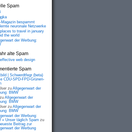
elle Spam
8
qgka
-Magazin bespammt
lernte neuronale Netzwerke
places to travel in january
nd the world
egenwart der Werbung:
W
ahr alte Spam
-effective web design
entierte Spam
bild | Schwerdtfegr (beta)
ie CDU-SPD-FPD-Grünen-
m
User
zu
Allgegenwart der
bung: BMW
zu
Allgegenwart der
bung: BMW
User
zu
Allgegenwart der
bung: BMW
egenwart der Werbung:
« Unser täglich Spam
zu
neueste Beitrag zur
egenwart der Werbung