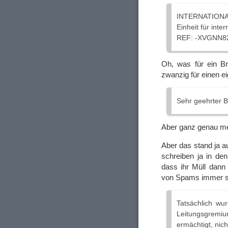
INTERNATION
Einheit für inte
REF: -XVGNN8
Oh, was für ein Br
zwanzig für einen e
Sehr geehrter B
Aber ganz genau m
Aber das stand ja 
schreiben ja in de
dass ihr Müll dann 
von Spams immer s
Tatsächlich wu
Leitungsgremi
ermächtigt, nic