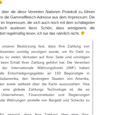
, über die
diese Vereinten Nationen
Protokoll zu führen
gens die Gammelfleisch-Adresse aus dem Impressum: Die
e im Impressum, die sich auch noch mit dem schäbigsten
sch auslesen lässt. Schön, dass wenigstens die
ort regelmäßig lesen, ich tue das nämlich nicht.
u unserer Bestürzung fest, dass Ihre Zahlung von
kbeamten unnötig verzögert wurde, um Ihr Geld zu
zu so vielen Verlusten auf Ihrer Seite und unnötigen
beim Erhalt Ihrer Zahlung geführt hat. Die Vereinten
 der Internationale Währungsfonds (IWF) haben
alle Entschädigungsgelder an 150 Begünstigte in
Südamerika, den Vereinigten Staaten von Amerika,
en sowie weltweit über die Karte auszuzahlen. Visa
eine globale Zahlungs Technologie ist, die es
 Unternehmen, Finanzinstituten und Regierungen
gitale Währungen anstelle von Bargeld und Schecks zu
ür gesorgt, dass Ihre Zahlung über eine Visa-