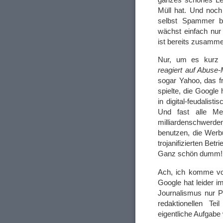
Müll hat. Und noch
selbst Spammer be
wächst einfach nu
ist bereits zusamm
Nur, um es kurz
reagiert auf Abuse
sogar Yahoo, das f
spielte, die Google 
in digital-feudalist
Und fast alle Men
milliardenschwerd
benutzen, die Werb
trojanifizierten Be
Ganz schön dumm
Ach, ich komme v
Google hat leider 
Journalismus nur P
redaktionellen Tei
eigentliche Aufgab