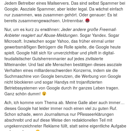
Jedem Betreiber eines Mailservers. Das sind selbst Spammer bei
Google. Asoziale Spammer, aber leider legal. Da wächst einfach
nur zusammen, was zusammen gehört. Oder genauer: Es ist
bereits zusammengewachsen. Untrennbar.
Nur, um es kurz zu erwähnen:
Jeder andere große Freemail-
Anbieter reagiert auf Abuse-Meldungen
. Sogar Yandex. Sogar
Microsoft. Inzwischen sogar Yahoo, das früher einmal unter
gewerbsmäßigen Betrügern die Rolle spielte, die Google heute
spielt. Google hält sich für unverzichtbar und pfeift in digital-
feudalistischer Gutsherrenmanier auf jedes zivilisierte
Miteinander. Und fast alle Menschen bestätigen dieses asoziale
Verhalten eines milliardenschwerden Konzerns, indem sie die
Suchmaschine von Google benutzen, die Werbung von Google
nicht blockieren und sogar Handys mit trojanifizierten
Betriebssystemen von Google durch ihr ganzes Leben tragen.
Ganz schön dumm!
Ach, ich komme vom Thema ab. Meine Galle aber auch immer…
dieses Google hat leider immer noch einen viel zu guten Ruf.
Schon schade, wenn Journalismus nur PResseerklärungen
abschreibt und auf diese Weise den redaktionellen Teil mit
ungekennzeichneter Reklame füllt, statt seine eigentliche Aufgabe