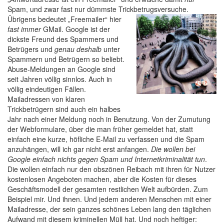
Spam, und zwar fast nur dümmste Trickbetrugsversuche.
Übrigens bedeutet „Freemailer“ hier
fast immer
GMail. Google ist der
dickste Freund des Spammers und
Betrügers und
genau deshalb
unter
Spammern und Betrügern so beliebt.
Abuse-Meldungen an Google sind
seit Jahren völlig sinnlos. Auch in
völlig eindeutigen Fällen.
Mailadressen von klaren
Trickbetrügern sind auch ein halbes
Jahr nach einer Meldung noch in Benutzung. Von der Zumutung
der Webformulare, über die man früher gemeldet hat, statt
einfach eine kurze, höfliche E-Mail zu verfassen und die Spam
anzuhängen, will ich gar nicht erst anfangen.
Die wollen bei
Google einfach nichts gegen Spam und Internetkriminalität tun
.
Die wollen einfach nur den obszönen Reibach mit ihren für Nutzer
kostenlosen Angeboten machen, aber die Kosten für dieses
Geschäftsmodell der gesamten restlichen Welt aufbürden. Zum
Beispiel mir. Und ihnen. Und jedem anderen Menschen mit einer
Mailadresse, der sein ganzes schönes Leben lang den täglichen
Aufwand mit diesem kriminellen Müll hat. Und noch heftiger: