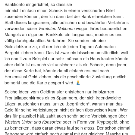
Bankkonto eingerichtet, so dass sie
mir nicht einfach einen Scheck in einem versicherten Brief
zusenden können, den ich dann bei der Bank einreichen kann.
Statt dieses langsamen, altmodischen und bewährten Verfahrens
verwenden
diese Vereinten Nationen
wegen ihres bedauerlichen
Mangels an eigenem Bankkoto ein langsames, modernes und
völlig durchgeknalltes Verfahren: Sie senden mir eine
Geldziehkarte zu, mit der ich mir jeden Tag am Automaten
Bargeld ziehen kann. Das ist zwar ein bisschen umständlich, weil
ich damit zum Beispiel nur sehr mühsam ein Haus kaufen könnte,
aber dafür ist es auch viel unsicherer als ein Scheck, denn jeder,
der diese Karte hat, könnte damit einfach erstmal nach
Herzenslust Geld ziehen, bis die gescheiterte Zustellung endlich
bemerkt und die Karte gesperrt wird.
Solche Ideen vom Geldtransfer entstehen nur im bizarren
Frontallappenkirmes eines Spammers, der sich irgendwelche
Lügen ausdenken muss, um zu „begründen“, warum man das
Geld für seine Vorleistungen nicht einfach überweisen kann. Wer
das für plausibel hält, zahlt auch schön seine Vorleistungen über
Western Union und Konsorten
oder in Form von Kryptogeld, ohne
zu bemerken, dass daran etwas faul sein
muss
. Der schon einmal
Betrogene wird einfach noch einmal mit der gleichen Masche um