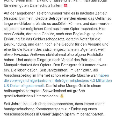
Konto. Wenn man naiv und unwissend ist, kann man das sogar
für einen guten Datenschutz halten.
Auf der angebenen Telefonnummer wird es in nächster Zeit
ein
bisschen
bimmeln. Geübte Betrüger werden einem das Gehirn so
lange weichlabern, bis sie es auslöffeln können, und dann werden
sie jeden nur möglichen Cent aus ihrem Opfer rausholen. Hier
eine Gebühr, dort eine Gebühr, noch eine Beglaubigung der
Erklärung für das Geldwäschegesetz, dort ein Notar für die
Beurkundung, und dann noch eine Gebühr für den Versand und
eine für die Kosten des zwischengeschalteten „Agenten“, weil
diese Vereinten Nationen
nicht einmal eine eigene Poststelle
haben. Und andere Dinge, je nach Verlauf des Betrugs und
Manipulierbarkeit des Opfers. Den Betrügern fällt immer etwas
ein. Die leben davon. Seit Jahrzehnten. Im Jahr 2007, als
Vorschussbetrug im Internet schon eine alte Masche war,
haben
die vorwiegend nigerianischen Betrüger mindestens 4,3 Milliarden
US-Dollar eingesammelt
. Das ist eine Menge Geld in einem
hoffnungslos korrupten Schwellenland mit großen
gesellschaftlichen Unterschieden.
Seit Jahren kann ich übrigens beobachten, dass immer mehr
handgeschriebene Kommentarspam zur Einleitung eines
Vorschussbetruges in
Unser täglich Spam
im benachbarten,