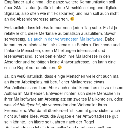
Empfänger auf einmal, die ganze weitere Kommunikation soll
über GMail laufen (natürlich ohne Verschlüsselung und digitale
Signatur, also offen wie mit Postkarten) und man soll auch nicht
an die Absenderadresse antworten.
Erstaunlich, dass ich
das
immer noch jeden Tag sehe. Es ist ja
relativ leicht, diese Merkmale automatisch auszufiltern. Sowohl
serverseitig,
als auch in der verwendeten Mailsoftware
. Dabei
kommt es zumindest bei mir niemals zu Fehlern. Denkende und
fühlende Menschen, deren Mitteilungen interessant und
lesenswert sind, schreiben einfach ihre Mailadresse in den
Absender und benötigen keine Antwortadresse. Ich kann eine
solche Regel nur empfehlen.
Ja, ich weiß natürlich, dass einige Menschen vielleicht auch mal
an ihrem Arbeitsplatz mit beruflicher Mailadresse etwas
Persönliches schreiben. Aber auch dabei kommt es nie zu diesem
Aufbau im Mailheader. Entweder richten sich diese Menschen in
ihrer Mailsoftware am Arbeitsplatz ein zweites Mailkonto ein, oder,
was
viel häufiger ist
, sie verwenden den Webmailer ihres
Freemailers. Wer damit überfordert ist, kommt ganz sicher auch
nicht auf eine Idee, wozu die Angabe einer Antwortadresse gut
sein könnte. Ich filtere seit Jahren nach der Regel
„Antwortadresse ist ein Freemailer“ und erwische damit
nur