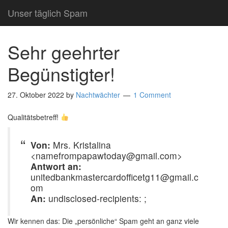
Unser täglich Spam
Sehr geehrter
Begünstigter!
27. Oktober 2022
by
Nachtwächter
1 Comment
Qualitätsbetreff!
Von:
Mrs. Kristalina
<namefrompapawtoday@gmail.com>
Antwort an:
unitedbankmastercardofficetg11@gmail.c
om
An:
undisclosed-recipients: ;
Wir kennen das: Die „persönliche“ Spam geht an ganz viele