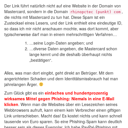
Der Link führt natürlich nicht auf eine Website in der Domain von
Mastercard, sondern in die Domain
,
rhinopctec (punkt) com
die nichts mit Mastercard zu tun hat. Diese Spam ist ein
Zustecksel eines Lesers, und der Link enthielt eine eindeutige ID,
so dass ich mir nicht anschauen mochte, was dort kommt, aber
typischerweise darf man in einem mehrschrittigen Verfahren…
…seine Login-Daten angeben; und
…diverse Daten angeben, die Mastercard schon
lange kennt und die deshalb überhaupt nichts
„bestätigen“.
Alles, was man dort eingibt, geht direkt an Betrüger. Mit dem
angerichteten Schaden und dem Identitätsmissbrauch hat man
jahrelangen Ärger.
Zum Glück gibt es ein
einfaches und hundertprozentig
wirksames Mittel gegen Phishing: Niemals in eine E-Mail
klicken
. Wenn man die Websites über ein Lesezeichen seines
Webbrowsers aufruft, kann einem kein Verbrecher einen giftigen
Link unterschieben. Macht das! Es kostet nichts und kann schnell
tausende von Euro sparen. So eine Phishing-Spam kann deutlich
besser sein als dieses Exemplar. Ich habe PayPal-Phishing mit