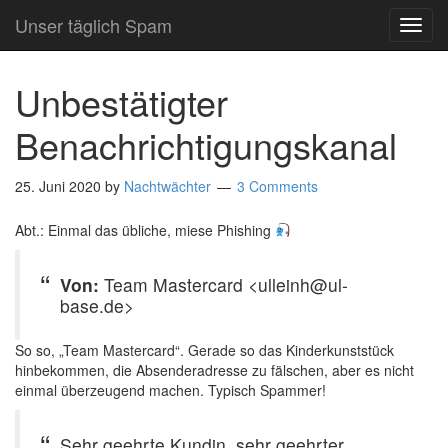
Unser täglich Spam
TOG
NAVI
Unbestätigter
Benachrichtigungskanal
25. Juni 2020
by
Nachtwächter
3 Comments
Abt.: Einmal das übliche, miese Phishing
Von:
Team Mastercard <ulleinh@ul-
base.de>
So so, „Team Mastercard“. Gerade so das Kinderkunststück
hinbekommen, die Absenderadresse zu fälschen, aber es nicht
einmal überzeugend machen. Typisch Spammer!
Sehr geehrte Kundin, sehr geehrter