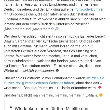
namentlicher Ansprache des Empfängers und in fehlerfreiem
Deutsch gesehen, und der Link ging auf eine
Punycode-Domain
mit Unicode-Zeichen, die den lateinischen Buchstaben der
Original-Domain zum Verwechseln ähnlich sahen. Oder sieht hier
jemand auf dem ersten Blick den Unterschied zwischen
„Mastercard“ und „Маstеrсard“?
Wer den Unterschied nicht sieht (also vermutlich fast jeder Leser):
„Маstеrсard“ enthält vier kyrillische Buchstaben. Und das geht
auch mit Domains. Niemand kommt bei so dermaßen gut
vergifteten Giftlinks auf den Verdacht, dass es Phishing sein
könnte. Wer weiter forschen möchte, kann ja mal versuchen,
herauszubekommen, welches der beiden „Маstеrсard“ die vier
kyrillischen Buchstaben enthält. Es ist nur eines. Ja, die beiden
Wörter sind
wirklich verschieden
. 🕵️
Und wenn es Bestandteile von Domainnamen wären,
würden sie
zu zwei völlig verschiedenen Websites führen
, ohne dass das –
wisst schon: Benutzerfreundlichkeit – leicht erkennbar wäre.
Und deshalb klickt man niemals, niemals, niemals in E-Mails.
Wir danken Ihnen für Ihre Mithilfe und