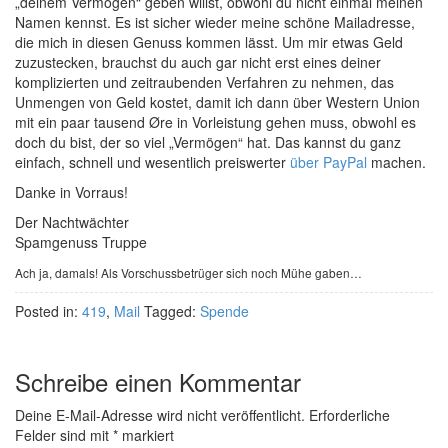
„deinem Vermögen“ geben willst, obwohl du nicht einmal meinen
Namen kennst. Es ist sicher wieder meine schöne Mailadresse,
die mich in diesen Genuss kommen lässt. Um mir etwas Geld
zuzustecken, brauchst du auch gar nicht erst eines deiner
komplizierten und zeitraubenden Verfahren zu nehmen, das
Unmengen von Geld kostet, damit ich dann über Western Union
mit ein paar tausend Øre in Vorleistung gehen muss, obwohl es
doch du bist, der so viel „Vermögen“ hat. Das kannst du ganz
einfach, schnell und wesentlich preiswerter
über PayPal
machen.
Danke in Vorraus!
Der Nachtwächter
Spamgenuss Truppe
Ach ja, damals! Als Vorschussbetrüger sich noch Mühe gaben…
Posted in:
419
,
Mail
Tagged:
Spende
Schreibe einen Kommentar
Deine E-Mail-Adresse wird nicht veröffentlicht.
Erforderliche
Felder sind mit
*
markiert