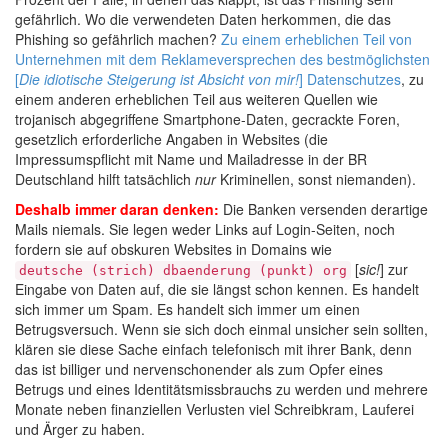
gefährlich. Wo die verwendeten Daten herkommen, die das
Phishing so gefährlich machen?
Zu einem erheblichen Teil von
Unternehmen mit dem Reklameversprechen des bestmöglichsten
[
Die idiotische Steigerung ist Absicht von mir!
] Datenschutzes
, zu
einem anderen erheblichen Teil aus weiteren Quellen wie
trojanisch abgegriffene Smartphone-Daten, gecrackte Foren,
gesetzlich erforderliche Angaben in Websites (die
Impressumspflicht mit Name und Mailadresse in der BR
Deutschland hilft tatsächlich
nur
Kriminellen, sonst niemanden).
Deshalb immer daran denken:
Die Banken versenden derartige
Mails niemals. Sie legen weder Links auf Login-Seiten, noch
fordern sie auf obskuren Websites in Domains wie
[
sic!
] zur
deutsche (strich) dbaenderung (punkt) org
Eingabe von Daten auf, die sie längst schon kennen. Es handelt
sich immer um Spam. Es handelt sich immer um einen
Betrugsversuch. Wenn sie sich doch einmal unsicher sein sollten,
klären sie diese Sache einfach telefonisch mit ihrer Bank, denn
das ist billiger und nervenschonender als zum Opfer eines
Betrugs und eines Identitätsmissbrauchs zu werden und mehrere
Monate neben finanziellen Verlusten viel Schreibkram, Lauferei
und Ärger zu haben.