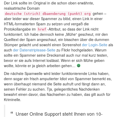
Der Link sollte im Original in die schon oben erwähnte,
realsatirische Domain
gehen –
deutsche (strich) dbaenderung (punkt) org
aber leider war dieser Spammer zu blöd, einen Link in einer
HTML-formatierten Spam zu setzen und vergaß die
Protokollangabe im
-Attribut, so dass der Link nicht
href
funktioniert. Ich habe dennoch keine „Mühe“ gescheut, mir den
Quelltext der Spam angeschaut, ein bisschen über die dummen
Stümper gelacht und sowohl einen Screenshot
der Login-Seite
als
auch
der Datenstriptease-Seite
zu Flickr hochgeladen. Warum
sollte ein Spammer seine Drecksmail auch nur mal kurz testen,
bevor er sie aufs Internet loslässt. Wenn er sich Mühe geben
wollte, könnte er ja gleich arbeiten gehen…
Die nächste Spamwelle wird leider funktionierende Links haben,
denn sogar ein frisch amputierter Idiot von Spammer bemerkt es,
wenn überhaupt niemand die Seite aufruft und fängt dann an,
seinen Fehler zu suchen. Tja, gelegentliches Nachdenken
bewahrt einen davor, das Nachsehen zu haben, das gilt auch für
Kriminelle.
Unser Online Support steht Ihnen von 10-