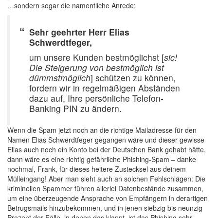
…sondern sogar die namentliche Anrede:
Sehr geehrter Herr Elias
Schwerdtfeger,
um unsere Kunden bestmöglichst [
sic!
Die Steigerung von bestmöglich ist
dümmstmöglich
] schützen zu können,
fordern wir in regelmäßigen Abständen
dazu auf, Ihre persönliche Telefon-
Banking PIN zu ändern.
Wenn die Spam jetzt noch an die richtige Mailadresse für den
Namen Elias Schwerdtfeger gegangen wäre und dieser gewisse
Elias auch noch ein Konto bei der Deutschen Bank gehabt hätte,
dann wäre es eine richtig gefährliche Phishing-Spam – danke
nochmal, Frank, für dieses heitere Zustecksel aus deinem
Mülleingang! Aber man sieht auch an solchen Fehlschlägen: Die
kriminellen Spammer führen allerlei Datenbestände zusammen,
um eine überzeugende Ansprache von Empfängern in derartigen
Betrugsmails hinzubekommen, und in jenen siebzig bis neunzig
Prozent der Fälle, in denen das klappt, ist das Phishing sehr