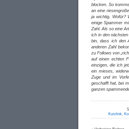
blocken. So komme 
an eine riesengroße
ja wichtig. Wofür? 
einige Spammer mir 
Zahl. Als so eine Ar
ich in den nächste
bin, dass ich den 
anderen Zahl beko
zu Follows von „ri
auf einen echten F
einzigen, die ich j
ein mieses, wider
Zuge und im Vorfel
geschafft hat, bei
ganzen spammenden
S
Kurzlink
;
Ko