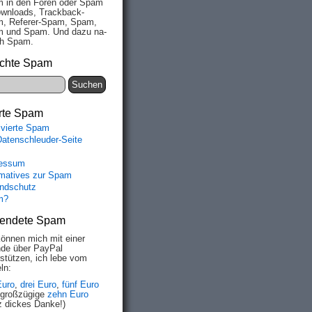
 in den Fo­ren oder Spam
wn­loads, Track­back-
, Re­fe­rer-Spam, Spam,
 und Spam. Und da­zu na­
ich Spam.
chte Spam
rte Spam
ivierte Spam
Datenschleuder-Seite
essum
rmatives zur Spam
ndschutz
m?
endete Spam
können mich mit einer
de über PayPal
rstützen, ich lebe vom
ln:
Euro
,
drei Euro
,
fünf Euro
 großzügige
zehn Euro
z dickes Danke!)