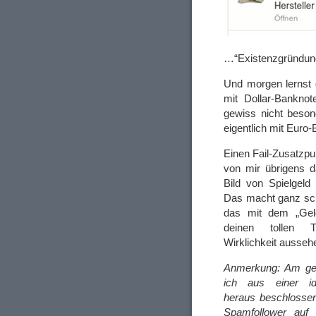
…“Existenzgründung
Und morgen lernst 
mit Dollar-Bankno
gewiss nicht beson
eigentlich mit Euro
Einen Fail-Zusatzp
von mir übrigens d
Bild von Spielgel
Das macht ganz schn
das mit dem „Geld
deinen tollen 
Wirklichkeit ausseh
Anmerkung: Am ges
ich aus einer id
heraus beschlossen
Spamfollower auf 