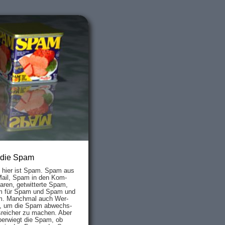
 die Spam
s hier ist Spam. Spam aus
Mail, Spam in den Kom­
aren, ge­twit­ter­te Spam,
 für Spam und Spam und
. Manch­mal auch Wer­
, um die Spam ab­wechs­
­reich­er zu mach­en. Aber
ber­wiegt die Spam, ob