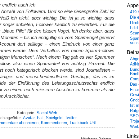
endlich auch ich
Appet
 Anzahl von Followern. Und so eine riesengroße Zahl ist
419.
Die 
Weiß ich nicht, aber wichtig. Die ist ja so wichtig, dass
Hirn
sogar anbieten, Follower käuflich zu erwerben. Für die
I did
t „blaue Pille“ für den blauen Vogel. Ich denke aber, dass
Scam
n Monaten – bis ich endgültig so vom Spamvogel genervt
Spam
sons
Account dort stilllege – einen Eindruck von einer ganz
mmen werde: Dem Verhältnis von reinen Spam-Follows
Bein
chtigen Menschen“. Nach einem Tag gab es vier Spammer
Abge
ollow, also einen Spamanteil von achtzig Prozent. Die
AdN
Bund
etzt noch kategorisch blocken werde, sind Journalisten –
Brie
wärtiges und menschenfeindliches Gesäuge, das es im
Comp
de der Einführung des Leistungsschutzrechts endlich
Das 
 mir zu einem noch mieseren Ansehen zu kommen als die
Fina
Gewi
 Arschlöcher.
Gnob
Ist 
Ratge
Kategorie:
Social Web
SEO
chlagwörter:
Avatar
,
Fail
,
Spielgeld
,
Twitter
Troj
mmentare abonnieren
;
Kommentieren
;
Trackback-URI
Wer
Link