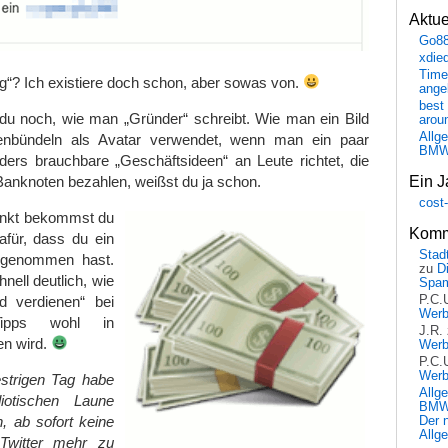
Aktu
Go8
xdie
Time
“? Ich existiere doch schon, aber sowas von.
ange
best 
du noch, wie man „Gründer“ schreibt. Wie man ein Bild
arou
Allg
tenbündeln als Avatar verwendet, wenn man ein paar
BM
ders brauchbare „Geschäftsideen“ an Leute richtet, die
-Banknoten bezahlen, weißst du ja schon.
Ein J
cost
unkt bekommst du
Komm
afür, dass du ein
Stadt
d genommen hast.
zu
D
ell deutlich, wie
Spa
 verdienen“ bei
P.C.
Wer
Tipps wohl in
J.R.
en wird.
Wer
P.C.
Wer
trigen Tag habe
Allg
iotischen Laune
BMW 
, ab sofort keine
Der 
Allg
Twitter mehr zu