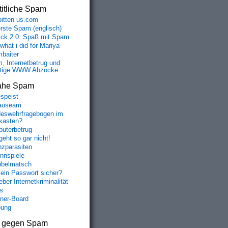
itliche Spam
bitten us.com
erste Spam (englisch)
fick 2.0: Spaß mit Spam
 what i did for Mariya
baiter
, Internetbetrug und
tige WWW Abzocke
ahe Spam
speist
auseam
eswehrfragebogen im
fkasten?
uterbetrug
geht so gar nicht!
nzparasiten
nnspiele
belmatsch
mein Passwort sicher?
ber Internetkriminalität
s
aner-Board
bung
s gegen Spam