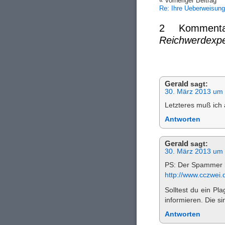
« Vorheriger Beitrag
Re: Ihre Ueberweisung
2 Komment
Reichwerdexp
Gerald
sagt:
30. März 2013 um 
Letzteres muß ich 
Antworten
Gerald
sagt:
30. März 2013 um 
PS: Der Spammer h
http://www.cczwei
Solltest du ein Pl
informieren. Die si
Antworten