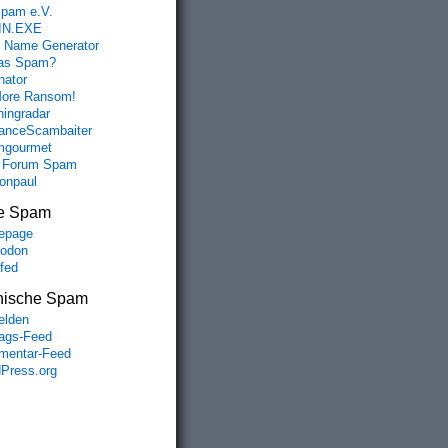
spam e.V.
IN.EXE
 Name Generator
das Spam?
nator
ore Ransom!
hingradar
nceScambaiter
mgourmet
 Forum Spam
fonpaul
e Spam
epage
odon
lfed
nische Spam
lden
rags-Feed
entar-Feed
Press.org