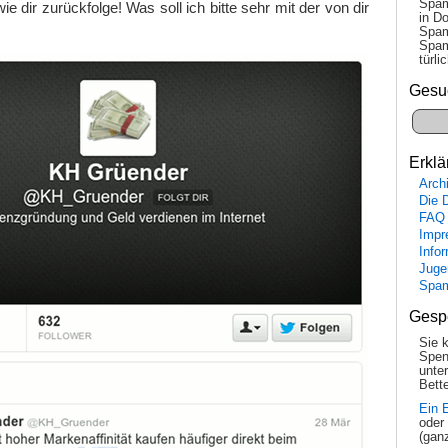
Spam
wie dir zurückfolge! Was soll ich bitte sehr mit der von dir
in Do
Spam
Spam
tür­l
Gesu
Erklä
Arch
Die 
FAQ
Impr
Info
Juge
Spa
Gesp
Sie 
Spen
unte
Bette
Ein 
oder
(gan