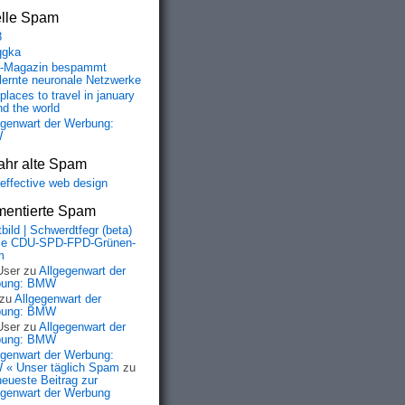
elle Spam
8
qgka
-Magazin bespammt
lernte neuronale Netzwerke
places to travel in january
nd the world
egenwart der Werbung:
W
ahr alte Spam
-effective web design
entierte Spam
bild | Schwerdtfegr (beta)
ie CDU-SPD-FPD-Grünen-
m
User
zu
Allgegenwart der
bung: BMW
zu
Allgegenwart der
bung: BMW
User
zu
Allgegenwart der
bung: BMW
egenwart der Werbung:
« Unser täglich Spam
zu
neueste Beitrag zur
egenwart der Werbung