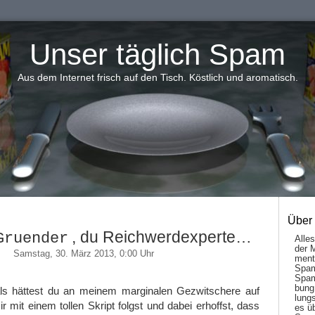
Unser täglich Spam
Aus dem Internet frisch auf den Tisch. Köstlich und aromatisch.
Über
, du Reichwerdexperte…
Gruender
Alle
der 
Samstag, 30. März 2013, 0:00 Uhr
men­t
Spam
Spam
bung
ls hättest du an meinem marginalen Gezwitschere auf
lungs
ir mit einem tollen Skript folgst und dabei erhoffst, dass
es ü