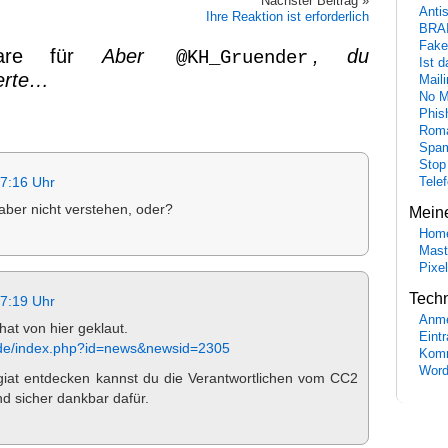
Nächster Beitrag »
Anti
Ihre Reaktion ist erforderlich
BRA
Fake
are für
Aber
, du
@KH_Gruender
Ist 
erte…
Maili
No M
Phis
Roma
Spa
Stop
Tele
7:16 Uhr
aber nicht verstehen, oder?
Mein
Hom
Mast
Pixe
Tech
7:19 Uhr
Anme
at von hier geklaut.
Eint
.de/index.php?id=news&newsid=2305
Komm
Word
agiat entdecken kannst du die Verantwortlichen vom CC2
nd sicher dankbar dafür.