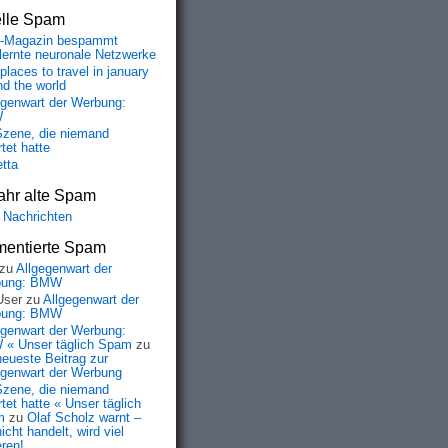
elle Spam
-Magazin bespammt
lernte neuronale Netzwerke
places to travel in january
nd the world
egenwart der Werbung:
W
Szene, die niemand
tet hatte
etta
ahr alte Spam
 Nachrichten
entierte Spam
zu
Allgegenwart der
bung: BMW
User
zu
Allgegenwart der
bung: BMW
egenwart der Werbung:
« Unser täglich Spam
zu
neueste Beitrag zur
egenwart der Werbung
Szene, die niemand
tet hatte « Unser täglich
m
zu
Olaf Scholz warnt –
icht handelt, wird viel
eren!