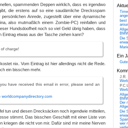
inellen, spammenden Deppen wirklich, dass es irgendwo
Aktu
ibt, die erstens auf so eine saudämliche Drecksspam
Time
ange
der persönlichen Anrede, zugestellt über eine dynamische
best 
na, also mutmaßlich einem Zombie-PC) reinfallen und
arou
dieser Hundsdoofheit noch so viel Geld übrig haben, dass
Allg
BM
n Eintrag etwas aus der Tasche ziehen kann?
Die 
erwar
Mari
 of charge!
Ein J
Gute
kostet nix. Vom Eintrag ist hier allerdings nicht die Rede.
ch ein bisschen mehr.
Komm
J.R.
Wer
t you have received this email in error, please send an
P.C.
Wer
Allg
t) worldcompanydirectory.com
BMW 
Der 
Allg
fel tun und diesen Drecksäcken noch irgendwie mitteilen,
Die 
erwar
esse stimmt. Das bisschen Geschäft mit einer Liste von
Spa
kriegen die nicht von mir. Dafür sind mir meine Nerven
wer n
verli