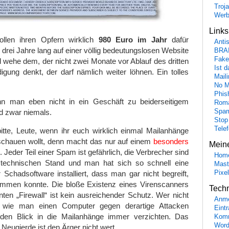
Troj
Wer
Link
ollen ihren Opfern wirklich
980 Euro im Jahr
dafür
Anti
 drei Jahre lang auf einer völlig bedeutungslosen Website
BRA
Fake
nd wehe dem, der nicht zwei Monate vor Ablauf des dritten
Ist 
gung denkt, der darf nämlich weiter löhnen. Ein tolles
Maili
…
No M
Phis
 man eben nicht in ein Geschäft zu beiderseitigem
Roma
d zwar niemals.
Spa
Stop
Tele
tte, Leute, wenn ihr euch wirklich einmal Mailanhänge
chauen wollt, denn macht das nur auf einem
besonders
Mein
. Jeder Teil einer Spam ist gefährlich, die Verbrecher sind
Hom
technischen Stand und man hat sich so schnell eine
Mast
Schadsoftware installiert, dass man gar nicht begreift,
Pixe
mmen konnte. Die bloße Existenz eines Virenscanners
Tech
ten „Firewall“ ist kein ausreichender Schutz. Wer nicht
Anme
 wie man einen Computer gegen derartige Attacken
Eint
f den Blick in die Mailanhänge immer verzichten. Das
Komm
Word
 Neugierde ist den Ärger nicht wert.