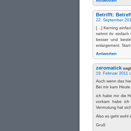
Antworten
Betrifft: Betre
22. September 20
[…] Kerning einfac
nehmt ihr einfach 
besser und besti
enlargement. Start
Antworten
zeromatick
sagt
19. Februar 2011 
Auch wenn das hier 
Bei mir kam Heute 
ich habe mir die 
vorkam habe ich
Vermutung hat sich
Also es geht wohl 
Gruß