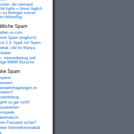
Szene, die niemand
tet hatte « Unser täglich
m
zu
Betrüger nutzen
oin-Höhenflug
itliche Spam
bitten us.com
erste Spam (englisch)
fick 2.0: Spaß mit Spam
 what i did for Mariya
baiter
, Internetbetrug und
tige WWW Abzocke
ahe Spam
speist
auseam
eswehrfragebogen im
fkasten?
uterbetrug
geht so gar nicht!
nzparasiten
nnspiele
belmatsch
mein Passwort sicher?
ber Internetkriminalität
s