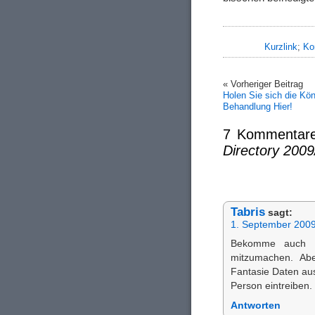
Kurzlink
;
Ko
« Vorheriger Beitrag
Holen Sie sich die Kön
Behandlung Hier!
7 Kommentar
Directory 200
Tabris
sagt:
1. September 200
Bekomme auch di
mitzumachen. Abe
Fantasie Daten aus
Person eintreiben.
Antworten