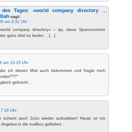
f des Tages: »world company directory …
Blah
sagt:
09 um 3:31 Uhr
world company directory« – tja, diese Spamnummer
eder ganz übel zu laufen… […]
9 um 13:19 Uhr
abe ich diesen Mist auch bekommen und fragte mich
sndas???“
h gleich gelöscht…
17:16 Uhr
 scheint auch 2o1o wieder aufzuleben! Heute ist mir
Angebot in die mailbox geflattert…