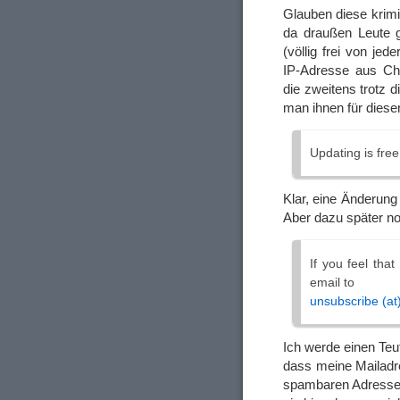
Glauben diese krim
da draußen Leute g
(völlig frei von je
IP-Adresse aus Chi
die zweitens trotz 
man ihnen für diese
Updating is free
Klar, eine Änderung 
Aber dazu später no
If you feel tha
email to
unsubscribe (a
Ich werde einen Teu
dass meine Mailadr
spambaren Adressen 