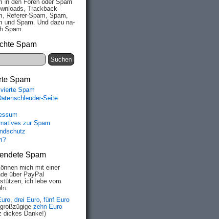
 in den Fo­ren oder Spam
wn­loads, Track­back-
, Re­fe­rer-Spam, Spam,
 und Spam. Und da­zu na­
ich Spam.
chte Spam
rte Spam
ivierte Spam
Datenschleuder-Seite
essum
rmatives zur Spam
ndschutz
m?
endete Spam
können mich mit einer
de über PayPal
rstützen, ich lebe vom
ln:
Euro
,
drei Euro
,
fünf Euro
 großzügige
zehn Euro
z dickes Danke!)