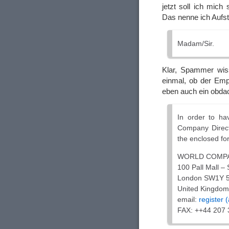
jetzt soll ich mich
Das nenne ich Auf
Madam/Sir.
Klar, Spammer wiss
einmal, ob der Emp
eben auch ein obda
In order to ha
Company Direct
the enclosed for
WORLD COMPA
100 Pall Mall –
London SW1Y 
United Kingdom
email:
register 
FAX: ++44 207 