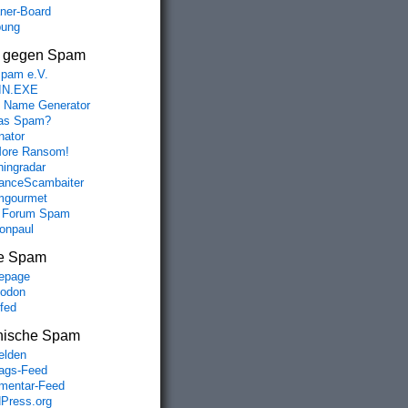
aner-Board
bung
s gegen Spam
spam e.V.
IN.EXE
 Name Generator
das Spam?
nator
ore Ransom!
hingradar
nceScambaiter
mgourmet
 Forum Spam
fonpaul
e Spam
epage
odon
lfed
nische Spam
lden
rags-Feed
entar-Feed
Press.org