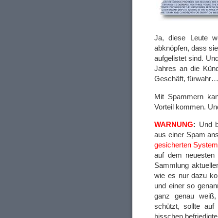
Ja, diese Leute w
abknöpfen, dass sie
aufgelistet sind. U
Jahres an die Kündi
Geschäft, fürwahr
Mit Spammern kann
Vorteil kommen. Un
WARNUNG
:
Und bi
aus einer Spam ans
gesicherten System
auf dem neuesten 
Sammlung aktueller 
wie es nur dazu ko
und einer so genann
ganz genau weiß,
schützt, sollte au
bisschen befriedigte