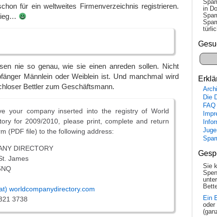
Spam
 schon für ein weltweites Firmenverzeichnis registrieren.
in Do
Spam
stieg…
Spam
tür­l
Gesu
en nie so genau, wie sie einen anreden sollen. Nicht
fänger Männlein oder Weiblein ist. Und manchmal wird
Erklä
chloser Bettler zum Geschäftsmann.
Arch
Die 
FAQ
ve your company inserted into the registry of World
Impr
ory for 2009/2010, please print, complete and return
Info
Juge
m (PDF file) to the following address:
Spa
NY DIRECTORY
Gesp
 St. James
Sie 
5NQ
Spen
unte
Bette
(at) worldcompanydirectory.com
Ein 
321 3738
oder
(gan