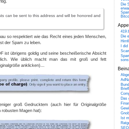
tig.
Die 
erwar
Spa
s can be sent to this address and will be honored and
Bitc
Appet
419.
nau so respektiert wie das Recht eines jeden Menschen,
Die 
Hirn
est der Spam zu leben.
I did
Scam
 ist übrigens goldig und seine bescheißerische Absicht
Spam
chtlich. Wie üblich macht man das mit groß und fett
sons
iginalgröße anklicken)…
Bein
Abge
AdN
Bund
Brie
Comp
Das 
Fina
iger groß Gedrucktem (auch hier für Originalgröße
Gewi
n robusten Magen hat):
Gnob
Ist 
Ratge
SEO