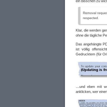
ein bisschen zu wich
Removal request
respected.
Klar, die werden ge
ohne die tägliche P
Das angehängte PDF
ist völlig offensi
Gedrucktem (für Or
…und eben mit wen
anklicken, wer eine