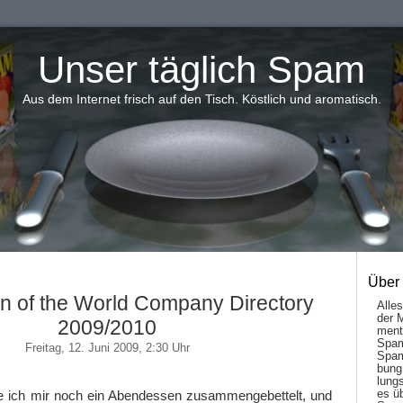
Unser täglich Spam
Aus dem Internet frisch auf den Tisch. Köstlich und aromatisch.
Über
on of the World Company Directory
Alle
der 
2009/2010
men­t
Spam
Freitag, 12. Juni 2009, 2:30 Uhr
Spam
bung
lungs
es ü
abe ich mir noch ein Abendessen zusammengebettelt, und