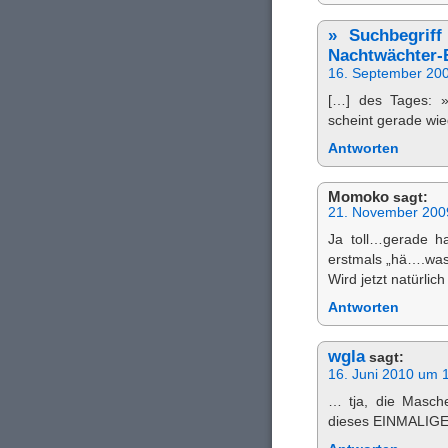
» Suchbegrif
Nachtwächter-
16. September 20
[…] des Tages: »
scheint gerade wi
Antworten
Momoko
sagt:
21. November 200
Ja toll…gerade h
erstmals „hä….wa
Wird jetzt natürlic
Antworten
wgla
sagt:
16. Juni 2010 um 
… tja, die Masche
dieses EINMALIGE 