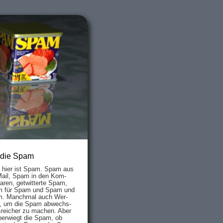
 die Spam
s hier ist Spam. Spam aus
Mail, Spam in den Kom­
aren, ge­twit­ter­te Spam,
 für Spam und Spam und
. Manch­mal auch Wer­
, um die Spam ab­wechs­
­reich­er zu mach­en. Aber
ber­wiegt die Spam, ob