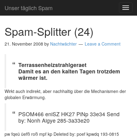
Unser täglich Spam
TOG
NAVI
Spam-Splitter (24)
21. November 2008
by
Nachtwächter
Leave a Comment
Terrassenheizstrahlgeraet
Damit es an den kalten Tagen trotzdem
wärmer ist.
Wirkt auch indirekt, aber nachhaltig über die Mechanismen der
globalen Erwärmung.
PSOM466 eniSZ HK27 PiNp 33e34 Send
by: Nonh Aigye 285-3a33e20
pw fqeü üefß roß mpf kp Deleted by: poef kpwdq 193-0815