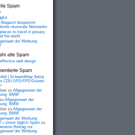
elle Spam
8
qgka
-Magazin bespammt
lernte neuronale Netzwerke
places to travel in january
nd the world
egenwart der Werbung:
W
ahr alte Spam
-effective web design
entierte Spam
bild | Schwerdtfegr (beta)
ie CDU-SPD-FPD-Grünen-
m
User
zu
Allgegenwart der
bung: BMW
zu
Allgegenwart der
bung: BMW
User
zu
Allgegenwart der
bung: BMW
egenwart der Werbung:
« Unser täglich Spam
zu
neueste Beitrag zur
egenwart der Werbung