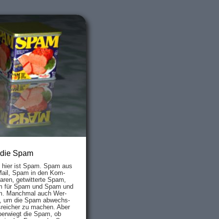
 die Spam
s hier ist Spam. Spam aus
Mail, Spam in den Kom­
aren, ge­twit­ter­te Spam,
 für Spam und Spam und
. Manch­mal auch Wer­
, um die Spam ab­wechs­
­reich­er zu mach­en. Aber
ber­wiegt die Spam, ob