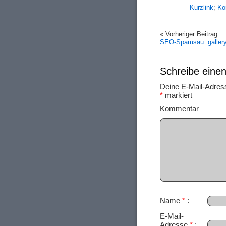
Kurzlink
;
Ko
« Vorheriger Beitrag
SEO-Spamsau: gallery
Schreibe ein
Deine E-Mail-Adresse
*
markiert
Ko
Name
*
E-Mail-
Adresse
*