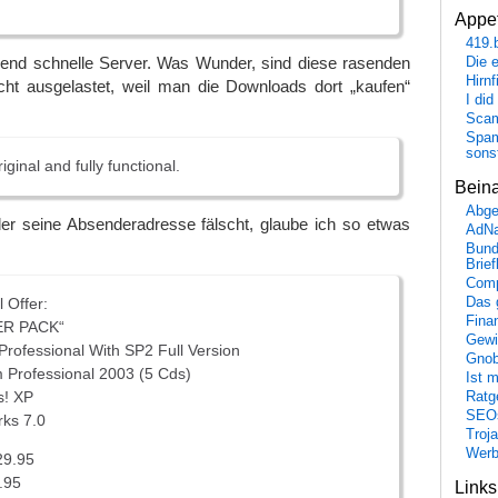
Appet
419.
send schnelle Server. Was Wunder, sind diese rasenden
Die 
Hirn
cht ausgelastet, weil man die Downloads dort „kaufen“
I did
Scam
Spam
sons
riginal and fully functional.
Bein
Abge
der seine Absenderadresse fälscht, glaube ich so etwas
AdN
Bund
Brie
Comp
Das 
 Offer:
Fina
PER PACK“
Gewi
rofessional With SP2 Full Version
Gnob
m Professional 2003 (5 Cds)
Ist 
s! XP
Ratge
SEO
rks 7.0
Troj
Wer
29.95
.95
Link