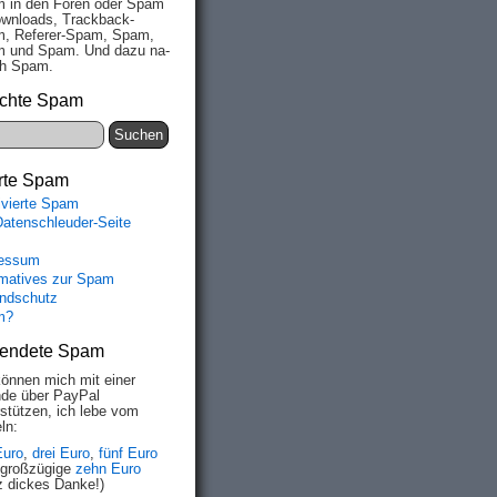
 in den Fo­ren oder Spam
wn­loads, Track­back-
, Re­fe­rer-Spam, Spam,
 und Spam. Und da­zu na­
ich Spam.
chte Spam
rte Spam
ivierte Spam
Datenschleuder-Seite
essum
rmatives zur Spam
ndschutz
m?
endete Spam
können mich mit einer
de über PayPal
rstützen, ich lebe vom
ln:
Euro
,
drei Euro
,
fünf Euro
 großzügige
zehn Euro
z dickes Danke!)