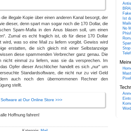
Anti
BRA
Fake
ie illegale Kopie über einen anderen Kanal besorgt, der
Ist 
 wie dieser, denn spart man sogar noch die 170 Dollar, die
Maili
No M
ischen Spam-Mafia in den Anus blasen soll, um einen
Phis
“. Zumal es echt fraglich ist, ob für diese 170 Dollar
Roma
rt wird, was so eine Mail zu liefern vorgibt. Gewiss wird
Spa
ge erstatten, die sich gleich mit einer Selbstanzeige
Stop
Tele
 wissen diese spammenden Verbrecher ganz genau. Die
 nicht einmal zu liefern, was sie da versprechen. Im
Mein
r das Opfer dieser Arschlöcher handelt es sich „nur“ um
Hom
erseuchte Standardsoftware, die nicht nur zu viel Geld
Mast
ondern auch noch den übernommenen Rechner den
Pixe
ung stellt.
Tech
Anme
Eint
f Software at Our Online Store >>>
Komm
Word
 alle Hoffnung fahren!
Kategorie:
Mail