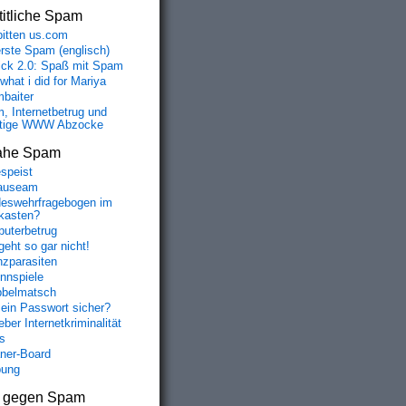
itliche Spam
bitten us.com
erste Spam (englisch)
fick 2.0: Spaß mit Spam
 what i did for Mariya
baiter
, Internetbetrug und
tige WWW Abzocke
ahe Spam
speist
auseam
eswehrfragebogen im
fkasten?
uterbetrug
geht so gar nicht!
nzparasiten
nnspiele
belmatsch
mein Passwort sicher?
ber Internetkriminalität
s
aner-Board
bung
s gegen Spam