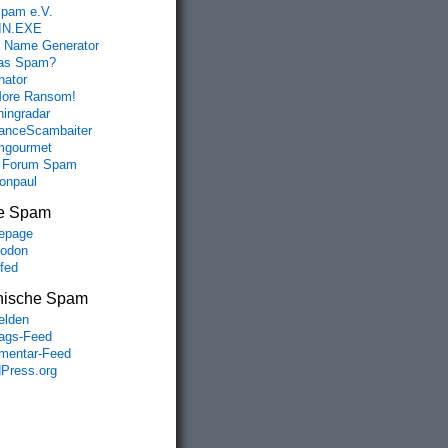
spam e.V.
IN.EXE
 Name Generator
das Spam?
nator
ore Ransom!
hingradar
nceScambaiter
mgourmet
 Forum Spam
fonpaul
e Spam
epage
odon
lfed
nische Spam
lden
rags-Feed
entar-Feed
Press.org