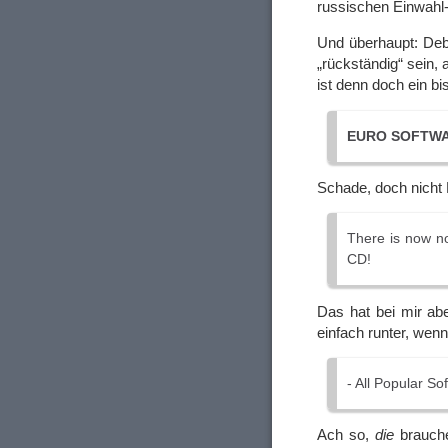
russischen Einwahl
Und überhaupt: Deb
„rückständig“ sein, 
ist denn doch ein bi
EURO SOFTW
Schade, doch nicht 
There is now no
CD!
Das hat bei mir ab
einfach runter, wenn
- All Popular S
Ach so,
die
brauche