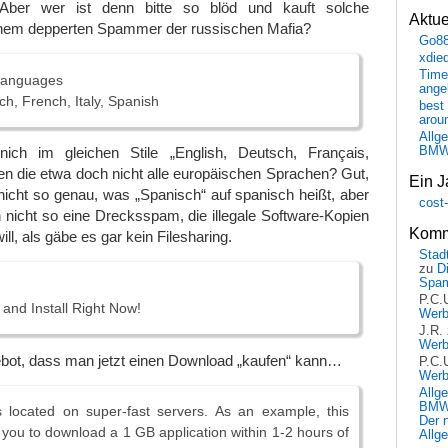
 Aber wer ist denn bitte so blöd und kauft solche
Aktu
inem depperten Spammer der russischen Mafia?
Go8
xdie
Time
 Languages
ange
ch, French, Italy, Spanish
best 
arou
Allg
nich im gleichen Stile „English, Deutsch, Français,
BM
en die etwa doch nicht alle europäischen Sprachen? Gut,
Ein J
 nicht so genau, was „Spanisch“ auf spanisch heißt, aber
cost
h nicht so eine Drecksspam, die illegale Software-Kopien
Komm
ill, als gäbe es gar kein Filesharing.
Stadt
zu
D
Spa
!
P.C.
and Install Right Now!
Wer
J.R.
Wer
ebot, dass man jetzt einen Download „kaufen“ kann…
P.C.
Wer
Allg
BMW 
s located on super-fast servers. As an example, this
Der 
w you to download a 1 GB application within 1-2 hours of
Allg