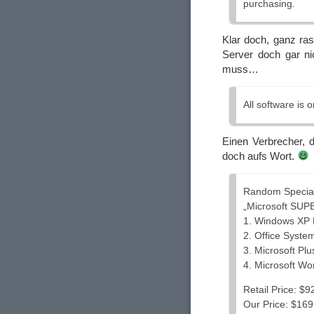
purchasing.
Klar doch, ganz ra
Server doch gar ni
muss…
All software is o
Einen Verbrecher, 
doch aufs Wort.
Random Special
„Microsoft SU
1. Windows XP P
2. Office Syste
3. Microsoft Plu
4. Microsoft Wo
Retail Price: $9
Our Price: $169