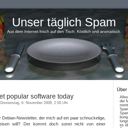
Unser täglich Spam
Aus dem Internet frisch auf den Tisch. Köstlich und aromatisch.
Über
et popular software today
Alle
der 
Donnerstag, 6. November 2008, 2:50 Uhr
men­t
Spam
Spam
bung
er Debian-Newsletter, der mich auf ein paar schnuckelige,
lungs
eisen will? Der kommt doch sonst nicht von einer
es ü