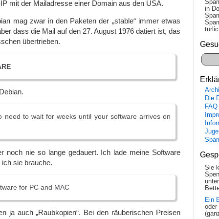
Spam
-IP mit der Mailadresse einer Domain aus den USA.
in Do
Spam
ian mag zwar in den Paketen der „stable“ immer etwas
Spam
tür­l
aber dass die Mail auf den 27. August 1976 datiert ist, das
sschen übertrieben.
Gesu
ARE
Erklä
Arch
Debian.
Die 
FAQ
Impr
 need to wait for weeks until your software arrives on
Info
Juge
Spa
er noch nie so lange gedauert. Ich lade meine Software
Gesp
 ich sie brauche.
Sie 
Spen
unte
oftware for PC and MAC
Bette
Ein 
oder
n ja auch „Raubkopien“. Bei den räuberischen Preisen
(gan