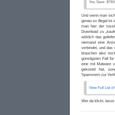
You Save: $760
Und wenn man sich d
genau so illegal ist
man hier der russ
Download zu „kaufen
wirklich das geliefe
niemand eine Anzei
verbindet, und das
brauchen also noch
günstigsten Fall fü
eine mit Malware v
gekostet hat, s
Spammern zur Verfüg
View Full List o
Wer da klickt, lasse