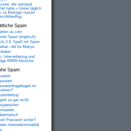
Szene, die niemand
tet hatte « Unser täglich
m
zu
Betrüger nutzen
oin-Höhenflug
itliche Spam
bitten us.com
erste Spam (englisch)
fick 2.0: Spaß mit Spam
 what i did for Mariya
baiter
, Internetbetrug und
tige WWW Abzocke
ahe Spam
speist
auseam
eswehrfragebogen im
fkasten?
uterbetrug
geht so gar nicht!
nzparasiten
nnspiele
belmatsch
mein Passwort sicher?
ber Internetkriminalität
s