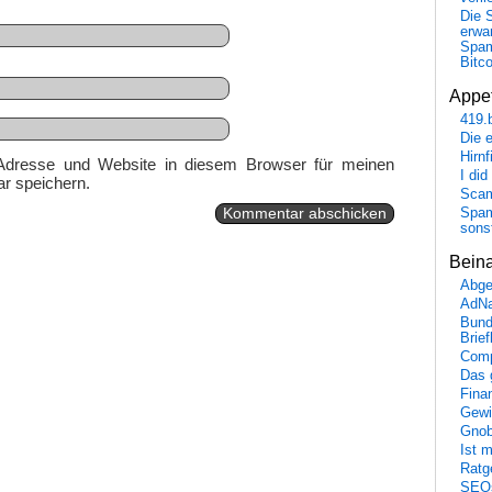
Die 
erwar
Spa
Bitc
Appet
419.
Die 
Hirn
Adresse und Website in diesem Browser für meinen
I did
r speichern.
Scam
Spam
sons
Bein
Abge
AdN
Bund
Brie
Comp
Das 
Fina
Gewi
Gnob
Ist 
Ratge
SEO