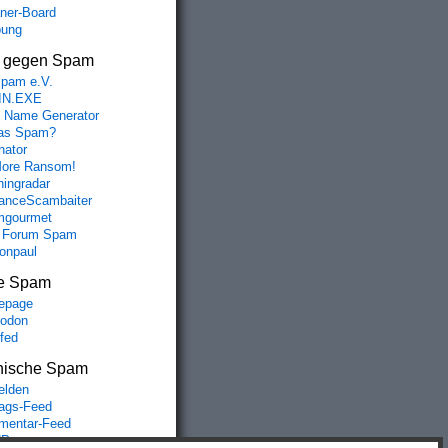
aner-Board
bung
s gegen Spam
spam e.V.
IN.EXE
 Name Generator
das Spam?
nator
ore Ransom!
hingradar
nceScambaiter
mgourmet
 Forum Spam
fonpaul
e Spam
epage
odon
lfed
nische Spam
lden
rags-Feed
entar-Feed
Press.org