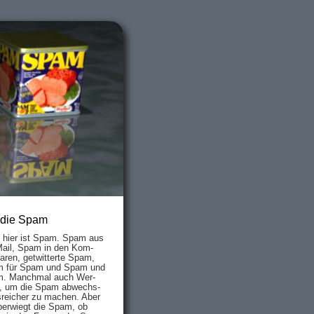
 die Spam
s hier ist Spam. Spam aus
Mail, Spam in den Kom­
aren, ge­twit­ter­te Spam,
 für Spam und Spam und
. Manch­mal auch Wer­
, um die Spam ab­wechs­
­reich­er zu mach­en. Aber
ber­wiegt die Spam, ob