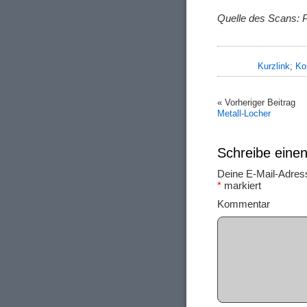
Quelle des Scans: 
Kurzlink
;
Ko
« Vorheriger Beitrag
Metall-Locher
Schreibe ein
Deine E-Mail-Adresse
*
markiert
Ko