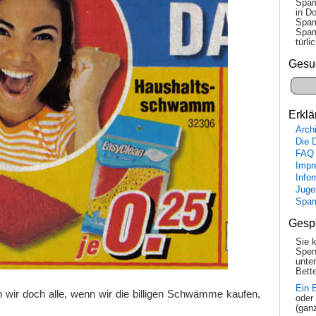
Spam
in Do
Spam
Spam
tür­l
Gesu
Erklä
Arch
Die 
FAQ
Impr
Info
Juge
Spa
Gesp
Sie 
Spen
unte
Bette
Ein 
ln wir doch alle, wenn wir die billigen Schwämme kaufen,
oder
(gan