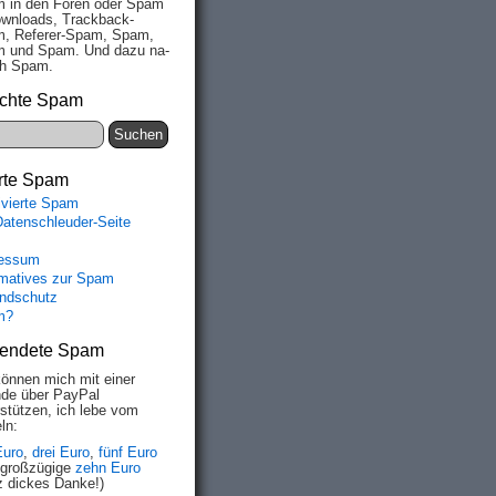
 in den Fo­ren oder Spam
wn­loads, Track­back-
, Re­fe­rer-Spam, Spam,
 und Spam. Und da­zu na­
ich Spam.
chte Spam
rte Spam
ivierte Spam
Datenschleuder-Seite
essum
rmatives zur Spam
ndschutz
m?
endete Spam
können mich mit einer
de über PayPal
rstützen, ich lebe vom
ln:
Euro
,
drei Euro
,
fünf Euro
 großzügige
zehn Euro
z dickes Danke!)