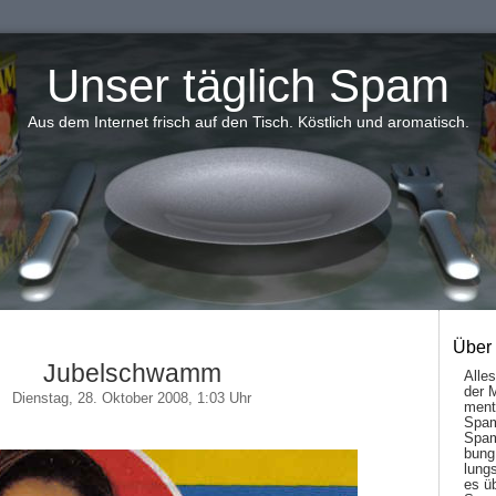
Unser täglich Spam
Aus dem Internet frisch auf den Tisch. Köstlich und aromatisch.
Über
Jubelschwamm
Alle
der 
Dienstag, 28. Oktober 2008, 1:03 Uhr
men­t
Spam
Spam
bung
lungs
es ü