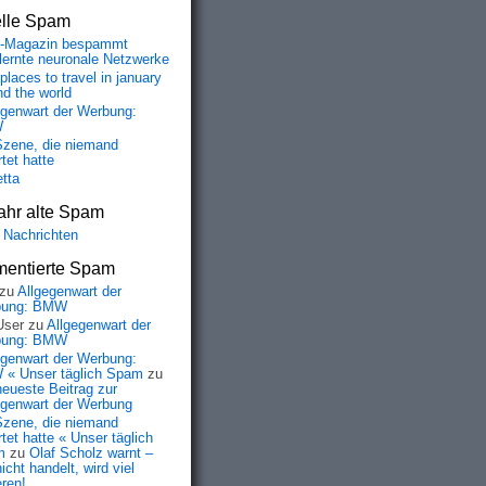
elle Spam
-Magazin bespammt
lernte neuronale Netzwerke
places to travel in january
nd the world
egenwart der Werbung:
W
Szene, die niemand
tet hatte
etta
ahr alte Spam
 Nachrichten
entierte Spam
zu
Allgegenwart der
bung: BMW
User
zu
Allgegenwart der
bung: BMW
egenwart der Werbung:
« Unser täglich Spam
zu
neueste Beitrag zur
egenwart der Werbung
Szene, die niemand
tet hatte « Unser täglich
m
zu
Olaf Scholz warnt –
icht handelt, wird viel
eren!