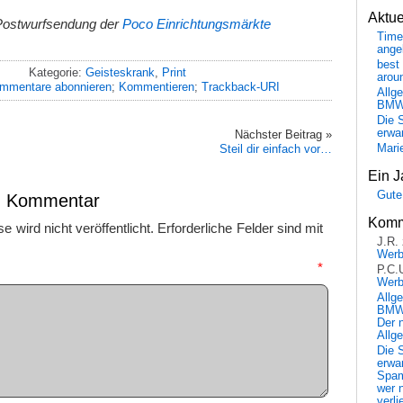
Aktu
Postwurfsendung der
Poco Einrichtungsmärkte
Time
ange
best 
Kategorie:
Geisteskrank
,
Print
arou
mmentare abonnieren
;
Kommentieren
;
Trackback-URI
Allg
BM
Die 
erwar
Nächster Beitrag »
Steil dir einfach vor…
Mari
Ein J
Gute
en Kommentar
Komm
 wird nicht veröffentlicht.
Erforderliche Felder sind mit
J.R.
Wer
mmentar
*
P.C.
Wer
Allg
BMW 
Der 
Allg
Die 
erwar
Spa
wer n
verli