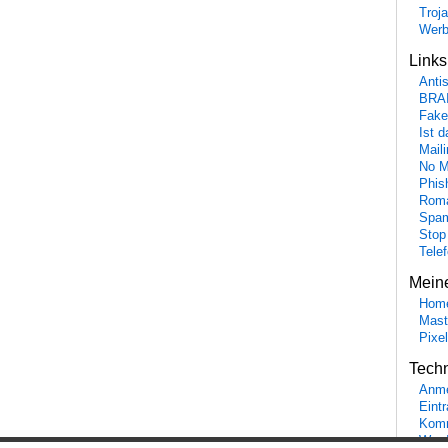
Troj
Wer
Link
Anti
BRA
Fake
Ist 
Maili
No M
Phis
Roma
Spa
Stop
Tele
Mein
Hom
Mast
Pixe
Tech
Anme
Eint
Komm
Word