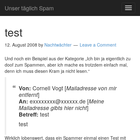
Unser täglich Spam
TOG
NAVI
test
12. August 2008
by
Nachtwächter
Leave a Comment
Und noch ein Beispiel aus der Kategorie „Ich bin ja eigentlich zu
doof zum Spammen, aber ich mache es trotzdem einfach mal,
denn ich muss diesen Kram ja nicht lesen.“
Von:
Cornell Vogt [
Mailadresse von mir
entfernt
]
An:
exxxxxxxx@xxxxxx.de [
Meine
Mailadresse gibts hier nicht
]
Betreff:
test
test
Wirklich lobenswert, dass ein Spammer einmal einen Test mit