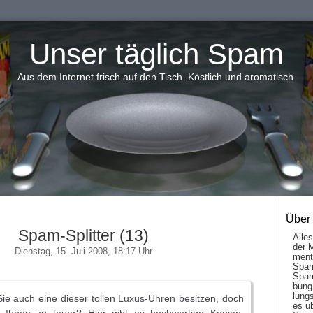
Unser täglich Spam
Aus dem Internet frisch auf den Tisch. Köstlich und aromatisch.
Über
Spam-Splitter (13)
Alle
der 
Dienstag, 15. Juli 2008, 18:17 Uhr
men­t
Spam
Spam
bung
lungs
Sie auch eine dieser tollen Luxus-Uhren besitzen, doch
es ü