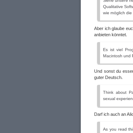
Siehe unsere n
Qualitative Soft
wie möglich die
Aber ich glaube euc
anbieten könntet.
Es ist viel Pr
Macintosh und 
Und sonst du esse
guter Deutsch.
Think about Pa
sexual experie
Darf ich auch an A
As you read thi