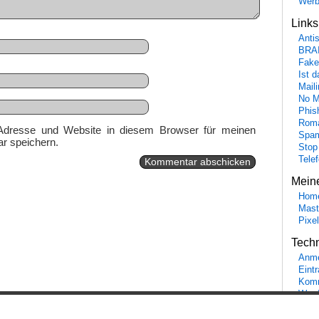
Wer
Link
Anti
BRA
Fake
Ist 
Maili
No M
Phis
Roma
Adresse und Website in diesem Browser für meinen
Spa
r speichern.
Stop
Tele
Mein
Hom
Mast
Pixe
Tech
Anme
Eint
Komm
Word