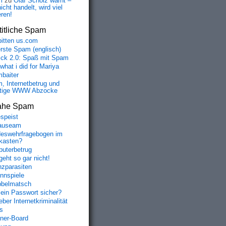
m
zu
Olaf Scholz warnt –
icht handelt, wird viel
eren!
itliche Spam
bitten us.com
erste Spam (englisch)
fick 2.0: Spaß mit Spam
 what i did for Mariya
baiter
, Internetbetrug und
tige WWW Abzocke
ahe Spam
speist
auseam
eswehrfragebogen im
fkasten?
uterbetrug
geht so gar nicht!
nzparasiten
nnspiele
belmatsch
mein Passwort sicher?
ber Internetkriminalität
s
aner-Board