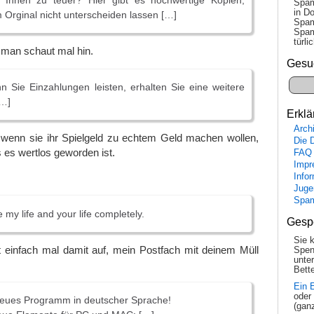
t Ihnen zu teuer? Hier gibt es hochwertige Kopien,
Spam
in Do
 Orginal nicht unterscheiden lassen […]
Spam
Spam
tür­l
, man schaut mal hin.
Gesu
 Sie Einzahlungen leisten, erhalten Sie eine weitere
[…]
Erklä
Arch
 wenn sie ihr Spielgeld zu echtem Geld machen wollen,
Die 
ss es wertlos geworden ist.
FAQ
Impr
Info
Juge
Spa
 my life and your life completely.
Gesp
Sie 
t einfach mal damit auf, mein Postfach mit deinem Müll
Spen
unte
Bette
Ein 
oder
neues Programm in deutscher Sprache!
(gan