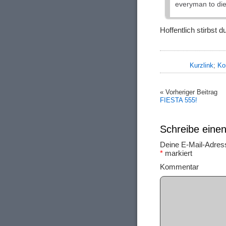
everyman to di
Hoffentlich stirbst
Kurzlink
;
Ko
« Vorheriger Beitrag
FIESTA 555!
Schreibe ein
Deine E-Mail-Adresse
*
markiert
Ko