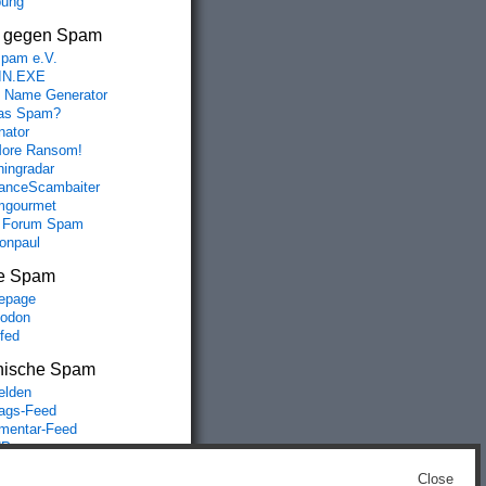
bung
s gegen Spam
spam e.V.
IN.EXE
 Name Generator
das Spam?
nator
ore Ransom!
hingradar
nceScambaiter
mgourmet
 Forum Spam
fonpaul
e Spam
epage
odon
lfed
nische Spam
lden
rags-Feed
entar-Feed
Press.org
Close