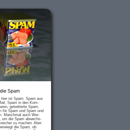
 die Spam
s hier ist Spam. Spam aus
Mail, Spam in den Kom­
aren, ge­twit­ter­te Spam,
 für Spam und Spam und
. Manch­mal auch Wer­
, um die Spam ab­wechs­
­reich­er zu mach­en. Aber
ber­wiegt die Spam, ob