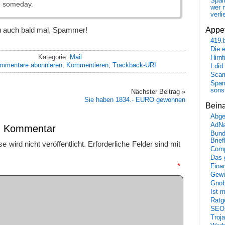
Spa
e someday.
wer n
verli
Appet
 du auch bald mal, Spammer!
419.
Die 
Kategorie:
Mail
Hirn
mmentare abonnieren
;
Kommentieren
;
Trackback-URI
I did
Scam
Spam
sons
Nächster Beitrag »
Sie haben 1834.- EURO gewonnen
Bein
Abge
AdN
en Kommentar
Bund
Brie
 wird nicht veröffentlicht.
Erforderliche Felder sind mit
Comp
Das 
mmentar
*
Fina
Gewi
Gnob
Ist 
Ratge
SEO
Troj