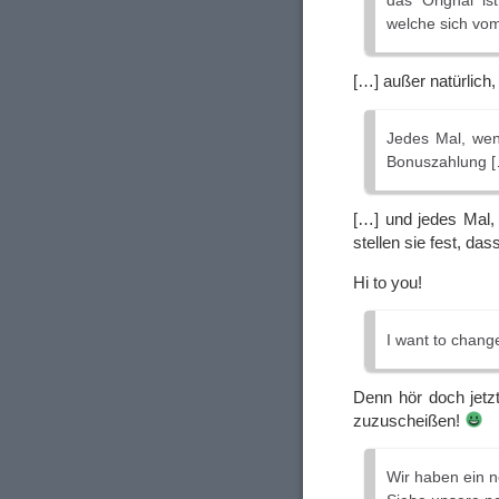
das Orignal is
welche sich vom
[…] außer natürlich
Jedes Mal, wenn
Bonuszahlung 
[…] und jedes Mal,
stellen sie fest, da
Hi to you!
I want to change
Denn hör doch jetz
zuzuscheißen!
Wir haben ein 