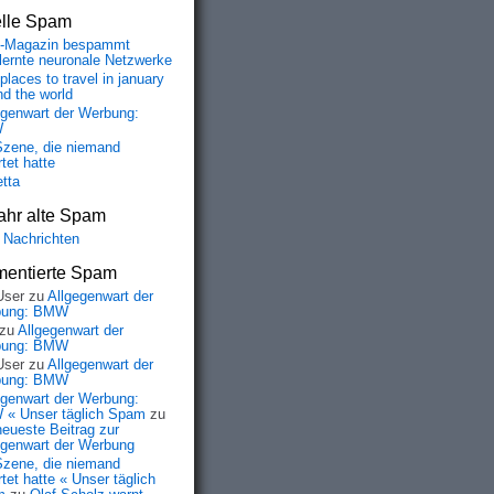
elle Spam
-Magazin bespammt
lernte neuronale Netzwerke
places to travel in january
nd the world
egenwart der Werbung:
W
Szene, die niemand
tet hatte
etta
ahr alte Spam
 Nachrichten
entierte Spam
User
zu
Allgegenwart der
bung: BMW
zu
Allgegenwart der
bung: BMW
User
zu
Allgegenwart der
bung: BMW
egenwart der Werbung:
« Unser täglich Spam
zu
neueste Beitrag zur
egenwart der Werbung
Szene, die niemand
tet hatte « Unser täglich