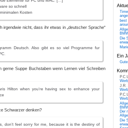
eue Elemente für PC und MAC: […]
Aktu
ware so schnell
Time
 minimalen Kosten
ange
best 
arou
h irgendwie nicht, dass ihr etwas in „deutscher Sprache“
Allg
BM
Die 
erwar
Mari
ogramm Deutsch. Also gibt es so viel Programme fur
PC.
Ein J
Gute
n gerne Suppe Buchstaben wenn Lernen viel Schreiben
Komm
P.C.
Wer
J.R.
ris Hilton when you‘re having sex to enhance your
Wer
P.C.
nce
Wer
Allg
BMW 
lice Schwarzer denken?
Der 
Allg
Die 
s, don’t feel sorry for me, because it is the destiny of
erwar