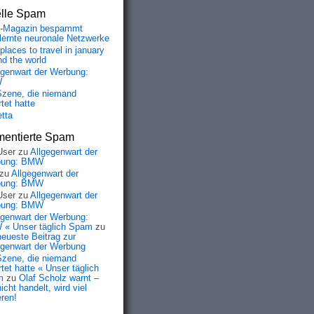
elle Spam
-Magazin bespammt
lernte neuronale Netzwerke
places to travel in january
nd the world
egenwart der Werbung:
W
Szene, die niemand
tet hatte
etta
entierte Spam
User
zu
Allgegenwart der
bung: BMW
zu
Allgegenwart der
bung: BMW
User
zu
Allgegenwart der
bung: BMW
egenwart der Werbung:
« Unser täglich Spam
zu
neueste Beitrag zur
egenwart der Werbung
Szene, die niemand
tet hatte « Unser täglich
m
zu
Olaf Scholz warnt –
icht handelt, wird viel
eren!