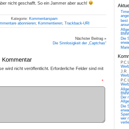
 aber nicht geschafft. So ein Jammer aber auch!
Aktu
Time
ange
Kategorie:
Kommentarspam
best 
mmentare abonnieren
;
Kommentieren
;
Trackback-URI
arou
Allg
BM
Nächster Beitrag »
Die 
erwar
Die Sinnlosigkeit der „Captchas“
Mari
Komm
en Kommentar
P.C.
Wer
 wird nicht veröffentlicht.
Erforderliche Felder sind mit
J.R.
Wer
P.C.
mmentar
*
Wer
Allg
BMW 
Der 
Allg
Die 
erwar
Spa
wer n
verli