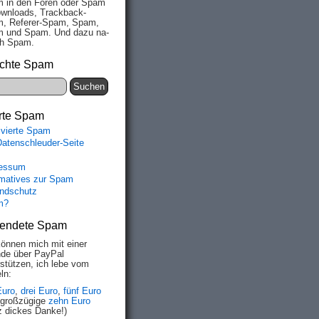
 in den Fo­ren oder Spam
wn­loads, Track­back-
, Re­fe­rer-Spam, Spam,
 und Spam. Und da­zu na­
ich Spam.
chte Spam
rte Spam
ivierte Spam
Datenschleuder-Seite
essum
rmatives zur Spam
ndschutz
m?
endete Spam
können mich mit einer
de über PayPal
rstützen, ich lebe vom
ln:
Euro
,
drei Euro
,
fünf Euro
 großzügige
zehn Euro
z dickes Danke!)