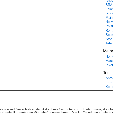
Anti
BRA
Fake
Ist 
Maili
No M
Phis
Roma
Spa
Stop
Tele
Mein
Hom
Mast
Pixe
Tech
Anme
Eint
Komm
Word
Ein genussvolles Blog von
Elias Schwerdtfeger
(
Lizenz
,
Datenschutzerklärun
 Webbrowser! Sie schützen damit die Ihren Computer vor Schadsoftware, die üb
Beiträge (RSS)
und
Kommentare (RSS)
.