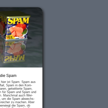
 die Spam
s hier ist Spam. Spam aus
Mail, Spam in den Kom­
aren, ge­twit­ter­te Spam,
 für Spam und Spam und
. Manch­mal auch Wer­
, um die Spam ab­wechs­
­reich­er zu mach­en. Aber
ber­wiegt die Spam, ob