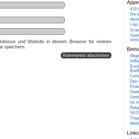
Appet
419.
Die 
Hirn
I did
Scam
Spam
sons
Adresse und Website in diesem Browser für meinen
r speichern.
Bein
Abge
AdN
Bund
Brie
Comp
Das 
Fina
Gewi
Gnob
Ist 
Ratge
SEO
Troj
Wer
Link