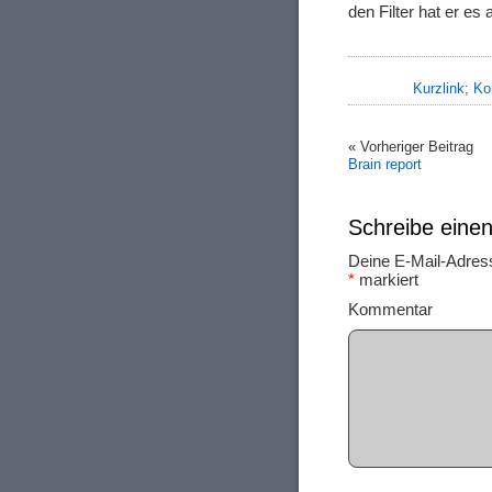
den Filter hat er es
Kurzlink
;
Ko
« Vorheriger Beitrag
Brain report
Schreibe ein
Deine E-Mail-Adresse
*
markiert
Ko