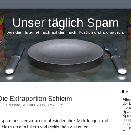
Unser täglich Spam
Aus dem Internet frisch auf den Tisch. Köstlich und aromatisch.
Über
Die Extraportion Schleim
Alle
der 
Sonntag, 9. März 2008, 17:23 Uhr
men­t
Spam
Spam
bung
spammer versuchen mal wieder ihre Mitteilungen mit
lungs
chleim an den Filtern vorbeiglitschen zu lassen:
es ü