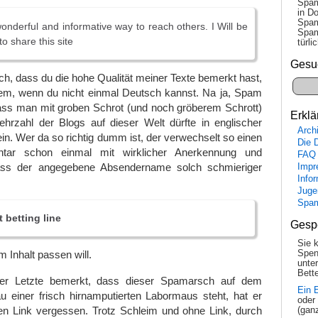
Spam
in Do
Spam
wonderful and informative way to reach others. I Will be
Spam
o share this site
tür­l
Gesu
ch, dass du die hohe Qualität meiner Texte bemerkt hast,
em, wenn du nicht einmal Deutsch kannst. Na ja, Spam
dass man mit groben Schrot (und noch gröberem Schrott)
Erklä
ehrzahl der Blogs auf dieser Welt dürfte in englischer
Arch
in. Wer da so richtig dumm ist, der verwechselt so einen
Die 
ntar schon einmal mit wirklicher Anerkennung und
FAQ
dass der angegebene Absendername solch schmieriger
Impr
Info
Juge
Spa
 betting line
Gesp
Sie 
Spen
 Inhalt passen will.
unte
Bette
er Letzte bemerkt, dass dieser Spamarsch auf dem
Ein 
eau einer frisch hirnamputierten Labormaus steht, hat er
oder
en Link vergessen. Trotz Schleim und ohne Link, durch
(gan