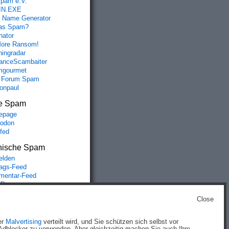
spam e.V.
IN.EXE
 Name Generator
das Spam?
nator
ore Ransom!
hingradar
nceScambaiter
mgourmet
 Forum Spam
fonpaul
e Spam
epage
odon
lfed
nische Spam
lden
rags-Feed
entar-Feed
Press.org
Close
g
)
er
Malvertising
verteilt wird, und Sie schützen sich selbst vor