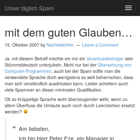
Unser täglich Spam
TOG
NAVI
mit dem guten Glauben…
15. Oktober 2007
by
Nachtwächter
Leave a Comment
Ja, mit diesem Betreff möchte ein mir ein
Vorschussbetrüger
sein
Stümmeldeutsch unterjubeln. Nicht nur bei der
Übersetzung von
Computer-Programmen
, auch bei der Spam sollte man die
verwendete Sprache doch wenigstens so weit beherrschen, dass
man sich verständlich ausdrücken kann. Leider scheitern auch
viele Spammer an dieser minimalen Qualifikation.
Ob so krüppelige Sprache wohl überzeugender wirkt, wenn zu
allem Überfluss die Umlaute auch noch durch Leerzeichen ersetzt
werden?
Am liebsten,
Ich bin Herr Peter Eze, ein Manager in