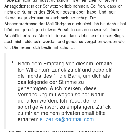
habe ich nicht; da musst du schon mit einem ziemlich teuren
Ansagedienst in der Schweiz vorlieb nehmen. Sei froh, dass ich
nicht die Nummer des BKA reingeschrieben habe. Und mein
Name, na ja, der stimmt auch nicht so richtig. Die
Absenderadresse der Mail übrigens auch nicht, ich bin doch nicht
blöd und gebe irgend etwas Persönliches an schwer kriminelle
Arschlöcher raus. Aber ich denke, dass viele Leser dieses Blogs
auch nicht blöd sein werden und genau so vorgehen werden wie
ich. Die freuen sich bestimmt schon…
Nach dem Empfang von diesem, erhalte
ich Willeinturn zur ck zu dir und gebe dir
die mordalities f r die Bank, um dich als
das folgende der St mme zu
genehmigen. Auch merken, diese
Verhandlung mu wegen seiner Natur
gehalten werden. Ich freue, deine
sofortige Antwort zu empfangen. Zur ck
zu mir an meinem privaten email bitte
erhalten:
e_ze123@hotmail.com