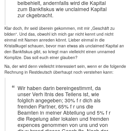
beibehielt, andernfalls wird die Kapital
zum Bankfiskus wie unclaimed Kapital
zur ckgebracht.
Klar doch, ihr seid überein gekommen, mit mir „Geschäft zu
bilden“. Und das, obwohl ich mich gar nicht kennt und nicht
einmal mit Namen anreden könnt. Lieber einmal in die
Kristallkugel schauen, bevor man etwas als unclaimed Kapital an
den Bankfiskus gibt, so kriegt man vielleicht einen unnamed
Komplize. Das soll euch einer glauben?
Na, der wird denn vielleicht interessiert sein, wenn er die folgende
Rechnung in Restdeutsch überhaupt noch verstehen kann:
Wir haben darin bereingestimmt, da
unser Verh ltnis des Teilens ist, wie
folglich angegeben; 30% f r dich als
fremden Partner, 65% f r uns die
Beamten in meiner Abteilung und 5% f r
die Regelung aller lokalen und fremden
expences genommen von uns und von
dir w hrend dieses Gesch fts. Nach der