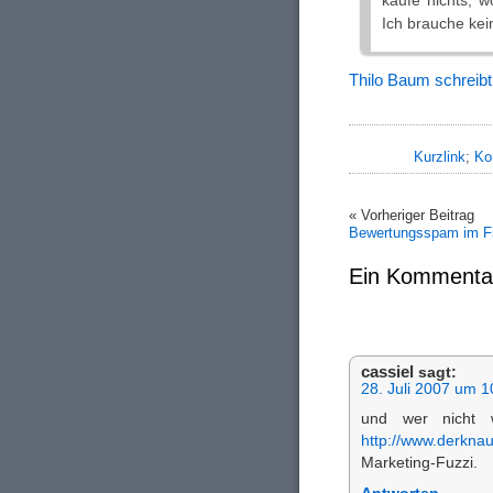
kaufe nichts, 
Ich brauche ke
Thilo Baum schreib
Kurzlink
;
Ko
« Vorheriger Beitrag
Bewertungsspam im Fi
Ein Kommenta
cassiel
sagt:
28. Juli 2007 um 1
und wer nicht 
http://www.derknau
Marketing-Fuzzi.