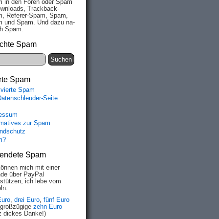
 in den Fo­ren oder Spam
wn­loads, Track­back-
, Re­fe­rer-Spam, Spam,
 und Spam. Und da­zu na­
ich Spam.
chte Spam
rte Spam
ivierte Spam
Datenschleuder-Seite
essum
rmatives zur Spam
ndschutz
m?
endete Spam
können mich mit einer
de über PayPal
rstützen, ich lebe vom
ln:
Euro
,
drei Euro
,
fünf Euro
 großzügige
zehn Euro
z dickes Danke!)