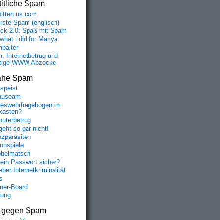
itliche Spam
bitten us.com
erste Spam (englisch)
fick 2.0: Spaß mit Spam
 what i did for Mariya
baiter
, Internetbetrug und
tige WWW Abzocke
ahe Spam
speist
auseam
eswehrfragebogen im
fkasten?
uterbetrug
geht so gar nicht!
nzparasiten
nnspiele
belmatsch
mein Passwort sicher?
ber Internetkriminalität
s
aner-Board
bung
s gegen Spam