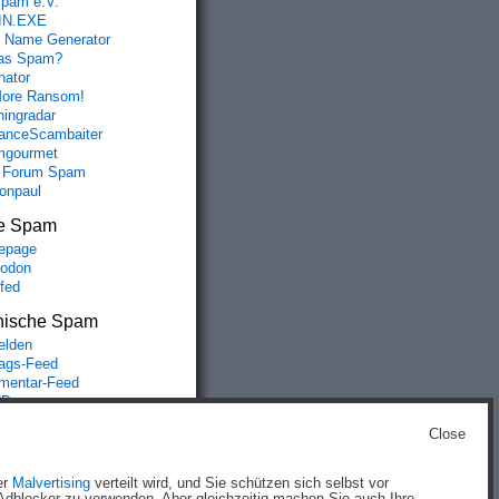
spam e.V.
IN.EXE
 Name Generator
das Spam?
nator
ore Ransom!
hingradar
nceScambaiter
mgourmet
 Forum Spam
fonpaul
e Spam
epage
odon
lfed
nische Spam
lden
rags-Feed
entar-Feed
Press.org
Close
g
)
er
Malvertising
verteilt wird, und Sie schützen sich selbst vor