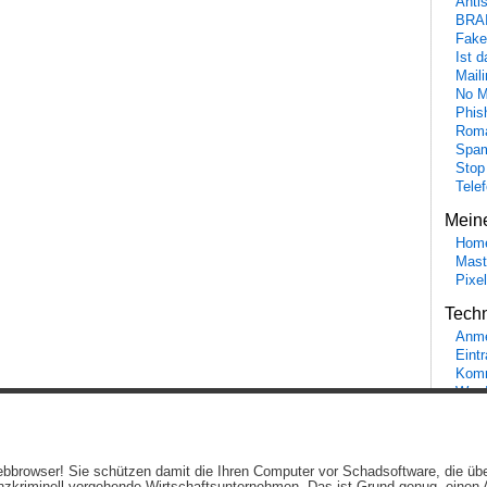
Anti
BRA
Fake
Ist 
Maili
No M
Phis
Roma
Spa
Stop
Tele
Mein
Hom
Mast
Pixe
Tech
Anme
Eint
Komm
Word
Ein genussvolles Blog von
Elias Schwerdtfeger
(
Lizenz
,
Datenschutzerklärun
 Webbrowser! Sie schützen damit die Ihren Computer vor Schadsoftware, die üb
Beiträge (RSS)
und
Kommentare (RSS)
.