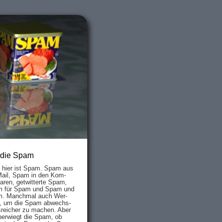
 die Spam
s hier ist Spam. Spam aus
Mail, Spam in den Kom­
aren, ge­twit­ter­te Spam,
 für Spam und Spam und
. Manch­mal auch Wer­
, um die Spam ab­wechs­
­reich­er zu mach­en. Aber
ber­wiegt die Spam, ob