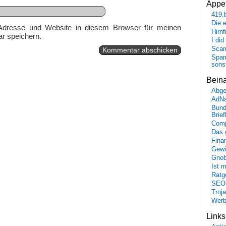
Appet
419.
Die 
Adresse und Website in diesem Browser für meinen
Hirn
r speichern.
I did
Scam
Spam
sons
Bein
Abge
AdN
Bund
Brie
Comp
Das 
Fina
Gewi
Gnob
Ist 
Ratge
SEO
Troj
Wer
Link