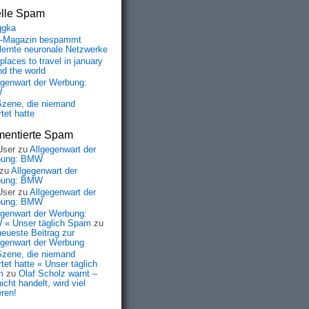
elle Spam
qgka
-Magazin bespammt
lernte neuronale Netzwerke
places to travel in january
nd the world
egenwart der Werbung:
W
Szene, die niemand
tet hatte
entierte Spam
User
zu
Allgegenwart der
bung: BMW
zu
Allgegenwart der
bung: BMW
User
zu
Allgegenwart der
bung: BMW
egenwart der Werbung:
« Unser täglich Spam
zu
neueste Beitrag zur
egenwart der Werbung
Szene, die niemand
tet hatte « Unser täglich
m
zu
Olaf Scholz warnt –
icht handelt, wird viel
eren!