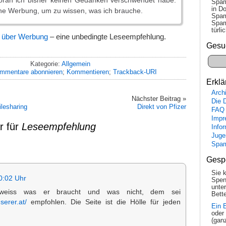
woran ich bisher keinen Gedanken verschwendet habe.
Spam
in Do
ine Werbung, um zu wissen, was ich brauche.
Spam
Spam
tür­l
t über Werbung
– eine unbedingte Leseempfehlung.
Gesu
Kategorie:
Allgemein
mmentare abonnieren
;
Kommentieren
;
Trackback-URI
Erklä
Arch
Nächster Beitrag »
Die 
lesharing
Direkt von Pfizer
FAQ
Impr
r für
Leseempfehlung
Info
Juge
Spa
Gesp
Sie 
0:02 Uhr
Spen
unte
weiss was er braucht und was nicht, dem sei
Bette
serer.at/
empfohlen. Die Seite ist die Hölle für jeden
Ein 
oder
(gan