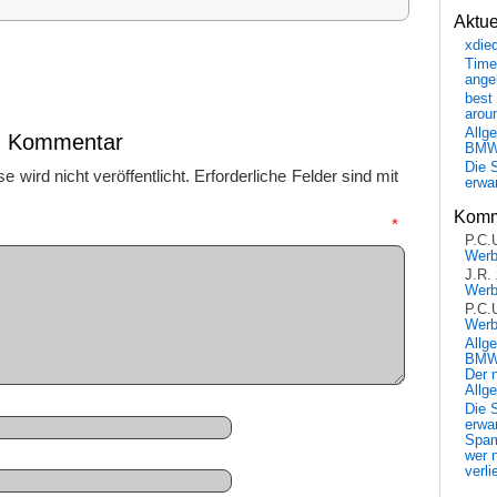
Aktu
xdie
Time
ange
best 
arou
Allg
en Kommentar
BM
Die 
 wird nicht veröffentlicht.
Erforderliche Felder sind mit
erwar
Komm
mmentar
*
P.C.
Wer
J.R.
Wer
P.C.
Wer
Allg
BMW 
Der 
Allg
Die 
erwar
Spa
wer n
verli