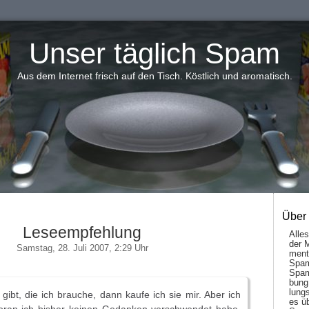
Unser täglich Spam
Aus dem Internet frisch auf den Tisch. Köstlich und aromatisch.
Über
Leseempfehlung
Alle
der 
Samstag, 28. Juli 2007, 2:29 Uhr
men­t
Spam
Spam
bung
lungs
ibt, die ich brauche, dann kaufe ich sie mir. Aber ich
es ü