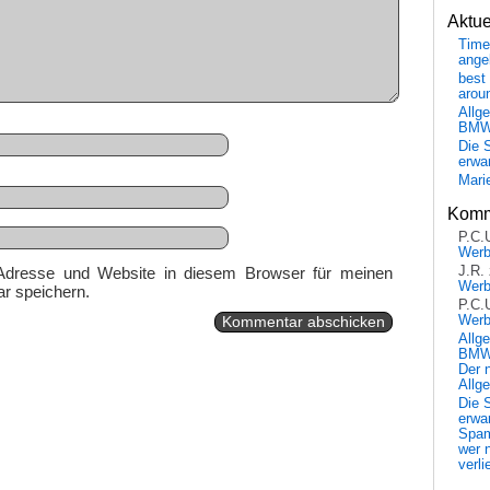
Aktu
Time
ange
best 
arou
Allg
BM
Die 
erwar
Mari
Komm
P.C.
Wer
J.R.
Adresse und Website in diesem Browser für meinen
Wer
r speichern.
P.C.
Wer
Allg
BMW 
Der 
Allg
Die 
erwar
Spa
wer n
verli