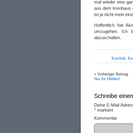
mal wieder eine gan
aus dem Irrenhaus d
ist ja nicht mein ein
Hoffentlich hat A
umzugehen. Ich b
abzuschalten.
Kurzlink
;
Ko
« Vorheriger Beitrag
Nur für Helden!
Schreibe ein
Deine E-Mail-Adresse
*
markiert
Ko