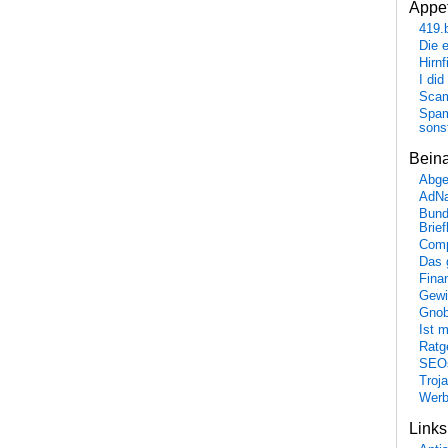
Appet
419.
Die 
Hirn
I did
Scam
Spam
sons
Bein
Abge
AdN
Bund
Brie
Comp
Das 
Fina
Gewi
Gnob
Ist 
Ratge
SEO
Troj
Wer
Link