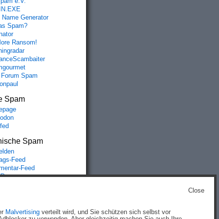
spam e.V.
IN.EXE
 Name Generator
das Spam?
nator
ore Ransom!
hingradar
nceScambaiter
mgourmet
 Forum Spam
fonpaul
e Spam
epage
odon
lfed
nische Spam
lden
rags-Feed
entar-Feed
Press.org
Close
g
)
er
Malvertising
verteilt wird, und Sie schützen sich selbst vor