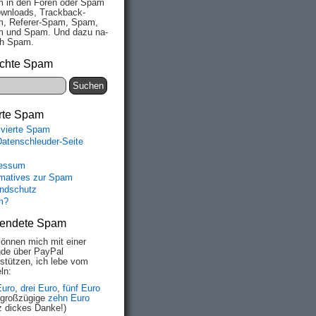
 in den Fo­ren oder Spam
wn­loads, Track­back-
, Re­fe­rer-Spam, Spam,
 und Spam. Und da­zu na­
ich Spam.
chte Spam
rte Spam
ivierte Spam
Datenschleuder-Seite
essum
rmatives zur Spam
ndschutz
m?
endete Spam
können mich mit einer
de über PayPal
rstützen, ich lebe vom
ln:
Euro
,
drei Euro
,
fünf Euro
 großzügige
zehn Euro
z dickes Danke!)