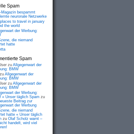
elle Spam
-Magazin bespammt
lernte neuronale Netzwerke
places to travel in january
nd the world
egenwart der Werbung:
W
Szene, die niemand
tet hatte
etta
entierte Spam
User
zu
Allgegenwart der
bung: BMW
zu
Allgegenwart der
bung: BMW
User
zu
Allgegenwart der
bung: BMW
egenwart der Werbung:
« Unser täglich Spam
zu
neueste Beitrag zur
egenwart der Werbung
Szene, die niemand
tet hatte « Unser täglich
m
zu
Olaf Scholz warnt –
icht handelt, wird viel
eren!