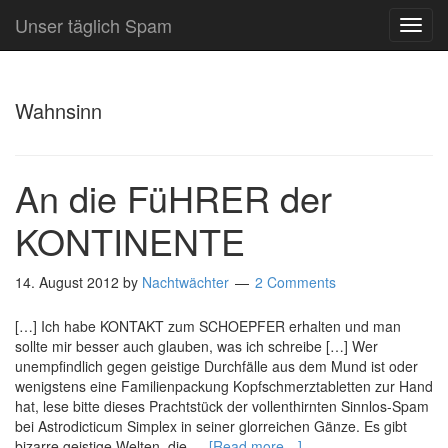
Unser täglich Spam
TOG
NAVI
Wahnsinn
An die FüHRER der
KONTINENTE
14. August 2012
by
Nachtwächter
2 Comments
[…] Ich habe KONTAKT zum SCHOEPFER erhalten und man
sollte mir besser auch glauben, was ich schreibe […] Wer
unempfindlich gegen geistige Durchfälle aus dem Mund ist oder
wenigstens eine Familienpackung Kopfschmerztabletten zur Hand
hat, lese bitte dieses Prachtstück der vollenthirnten Sinnlos-Spam
bei Astrodicticum Simplex in seiner glorreichen Gänze. Es gibt
bizarre geistige Welten, die …
[Read more…]