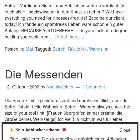
Betreff: Verdienen Sie mit uns Hab ich es wirklich verdient, für
euch als Hilfsgeldwäscher in den Knast zu gehen? We have
everything you need for illnesses-free life! Become our client
today! Ich fände ein spamfreies Leben wäre schon ein guter
Anfang. BECAUSE YOU DESERVE IT! Is your lack of a degree
holding you back from …
[Read more…]
Posted in:
Mail
Tagged:
Betreff
,
Rückblick
,
Wahnsinn
Die Messenden
12. Oktober 2009
by
Nachtwächter
1 Comment
Die Spam ist völlig uninteressant und durchschnittlich, aber der
Betreff ist der helle Wahnsinn: Betreff: Women always check the
size of your tool first. [Frauen überprüfen immer erstmal die
Größe deines Werkzeugs] Ich weiß ja nicht, in was für einer
sonderbaren Umgebung der Verfasser dieses Betreffs lebt, aber
Kein Adblocker erkannt
Close
ich habe noch nie erlebt, dass eine …
[Read more…]
Bitte installieren Sie so schnell wie möglich einen Adblocker